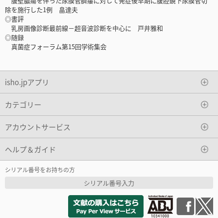
腹壁膿瘍を伴った尿膜管臍瘻に対して発症後早期に腹腔鏡下尿膜管切
除を施行した1例 畠達夫
◎書評
乳房画像診断最前線－超音波診断を中心に 戸井雅和
◎随録
真菌症フォーラム第15回学術集会
isho.jpアプリ
カテゴリー
アカウントサービス
ヘルプ＆ガイド
シリアル番号をお持ちの方
シリアル番号入力