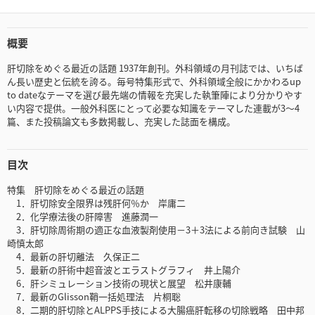
概要
肝切除をめぐる最近の話題 1937年創刊。外科領域の月刊誌では、いちば
ん長い歴史と伝統を誇る。毎号特集形式で、外科領域全般にかかわるup
to dateなテーマを選び最先端の情報を充実した執筆陣により分かりやす
い内容で提供。一般外科医にとって必要な知識をテーマした連載が3～4
篇、また投稿論文も多数掲載し、充実した誌面を構成。
目次
特集 肝切除をめぐる最近の話題
1．肝切除安全限界は残肝何％か 岸庸二
2．化学療法後の肝障害 進藤潤一
3．肝切除周術期の適正な血液製剤使用－3＋3法による前向き試験 山
崎慎太郎
4．最新の肝切離法 久保正二
5．最新の肝術中超音波とエラストグラフィ 井上陽介
6．肝シミュレーション技術の現状と展望 松井康輔
7．最新のGlisson鞘一括処理法 片桐聡
8．二期的肝切除とALPPS手技による大腸癌肝転移の切除戦略 田中邦