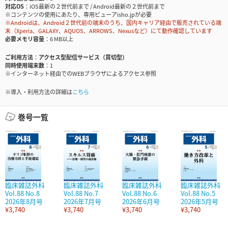
対応OS
iOS最新の２世代前まで / Android最新の２世代前まで
※コンテンツの使用にあたり、専用ビューアisho.jpが必要
※Androidは、Android２世代前の端末のうち、国内キャリア経由で販売されている端
末（Xperia、GALAXY、AQUOS、ARROWS、Nexusなど）にて動作確認しています
必要メモリ容量
6 MB以上
ご利用方法
アクセス型配信サービス（買切型）
同時使用端末数
1
※インターネット経由でのWEBブラウザによるアクセス参照
※導入・利用方法の詳細は
こちら
巻号一覧
臨床雑誌外科
臨床雑誌外科
臨床雑誌外科
臨床雑誌外科
Vol.88 No.8
Vol.88 No.7
Vol.88 No.6
Vol.88 No.5
2026年8月号
2026年7月号
2026年6月号
2026年5月号
¥3,740
¥3,740
¥3,740
¥3,740