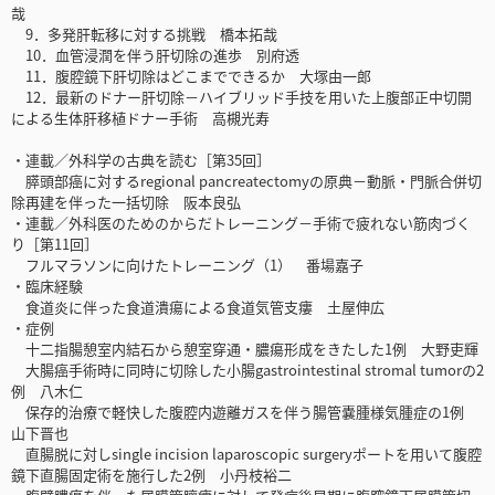
哉
9．多発肝転移に対する挑戦 橋本拓哉
10．血管浸潤を伴う肝切除の進歩 別府透
11．腹腔鏡下肝切除はどこまでできるか 大塚由一郎
12．最新のドナー肝切除－ハイブリッド手技を用いた上腹部正中切開
による生体肝移植ドナー手術 高槻光寿
・連載／外科学の古典を読む［第35回］
膵頭部癌に対するregional pancreatectomyの原典－動脈・門脈合併切
除再建を伴った一括切除 阪本良弘
・連載／外科医のためのからだトレーニング－手術で疲れない筋肉づく
り［第11回］
フルマラソンに向けたトレーニング（1） 番場嘉子
・臨床経験
食道炎に伴った食道潰瘍による食道気管支瘻 土屋伸広
・症例
十二指腸憩室内結石から憩室穿通・膿瘍形成をきたした1例 大野吏輝
大腸癌手術時に同時に切除した小腸gastrointestinal stromal tumorの2
例 八木仁
保存的治療で軽快した腹腔内遊離ガスを伴う腸管嚢腫様気腫症の1例
山下晋也
直腸脱に対しsingle incision laparoscopic surgeryポートを用いて腹腔
鏡下直腸固定術を施行した2例 小丹枝裕二