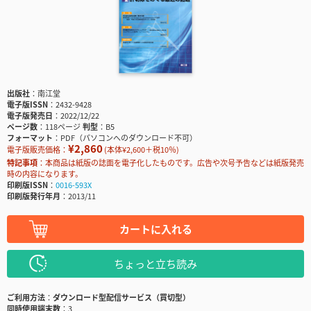
出版社
南江堂
電子版ISSN
2432-9428
電子版発売日
2022/12/22
ページ数
118ページ
判型
B5
フォーマット
PDF（パソコンへのダウンロード不可）
¥2,860
電子版販売価格：
(本体¥2,600＋税10％)
特記事項
本商品は紙版の誌面を電子化したものです。広告や次号予告などは紙版発売
時の内容になります。
印刷版ISSN
0016-593X
印刷版発行年月
2013/11
カートに入れる
ちょっと立ち読み
ご利用方法
ダウンロード型配信サービス（買切型）
同時使用端末数
3