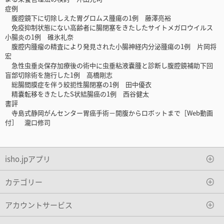
症例
腹腔鏡下に切除しえた胃グロムス腫瘍の1例 藤澤亮裕
免疫抑制状態にない高齢者に腸閉塞をきたしたサイトメガロウイルス
小腸炎の1例 碓氷礼奈
腹腔内腫瘤の精査により発見された小腸神経内分泌腫瘍の1例 片岡将
宏
急性虫垂炎保存加療後の術中に虫垂粘液嚢腫と診断し腹腔鏡補助下回
盲部切除術を施行した1例 高橋剛志
総腸間膜症を伴う絞扼性腸閉塞の1例 田中優衣
精嚢転移をきたしたS状結腸癌の1例 西谷健太
書評
寺島式静岡がんセンター胃癌手術－開腹からロボットまで［Web動画
付］ 瀧口修司
isho.jpアプリ
カテゴリー
アカウントサービス