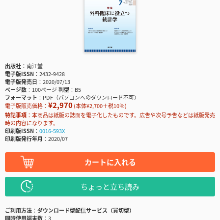
出版社
南江堂
電子版ISSN
2432-9428
電子版発売日
2020/07/13
ページ数
100ページ
判型
B5
フォーマット
PDF（パソコンへのダウンロード不可）
¥2,970
電子版販売価格：
(本体¥2,700＋税10％)
特記事項
本商品は紙版の誌面を電子化したものです。広告や次号予告などは紙版発売
時の内容になります。
印刷版ISSN
0016-593X
印刷版発行年月
2020/07
カートに入れる
ちょっと立ち読み
ご利用方法
ダウンロード型配信サービス（買切型）
同時使用端末数
3