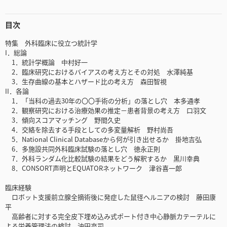
目次
特集 外科臨床に役立つ統計学
I．総論
1．統計学概論 中村好一
2．臨床研究におけるバイアスの考え方とその対処 水澤純基
3．生存曲線の基本とハザード比の考え方 森田智視
II．各論
1．「当科の過去30年の〇〇手術の分析」の落とし穴 本多通孝
2．観察研究における治療効果の推定－患者背景の考え方 口羽文
3．傾向スコアマッチング 野間久史
4．交絡を除去する手段としての多変量解析 野村尚吾
5．National Clinical Databaseから何が引き出せるか 掛地吉弘
6．多施設共同外科臨床試験の落とし穴 徳永正則
7．外科ランダム化比較試験の結果をどう解釈するか 黒川幸典
8．CONSORT声明とEQUATORネットワーク 津谷喜一郎
臨床経験
ロボット支援前立腺全摘術後に発症した鼠径ヘルニアの検討 藤田康
平
高齢者に対する完全皮下埋め込み式ポート付き中心静脈カテーテルに
よる栄養管理法の検討 沖田充司