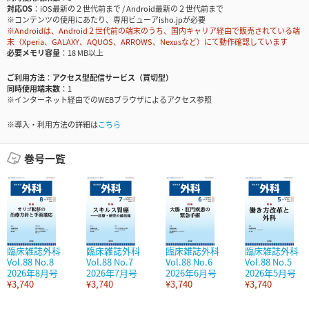
対応OS
iOS最新の２世代前まで / Android最新の２世代前まで
※コンテンツの使用にあたり、専用ビューアisho.jpが必要
※Androidは、Android２世代前の端末のうち、国内キャリア経由で販売されている端
末（Xperia、GALAXY、AQUOS、ARROWS、Nexusなど）にて動作確認しています
必要メモリ容量
18 MB以上
ご利用方法
アクセス型配信サービス（買切型）
同時使用端末数
1
※インターネット経由でのWEBブラウザによるアクセス参照
※導入・利用方法の詳細は
こちら
巻号一覧
臨床雑誌外科
臨床雑誌外科
臨床雑誌外科
臨床雑誌外科
Vol.88 No.8
Vol.88 No.7
Vol.88 No.6
Vol.88 No.5
2026年8月号
2026年7月号
2026年6月号
2026年5月号
¥3,740
¥3,740
¥3,740
¥3,740