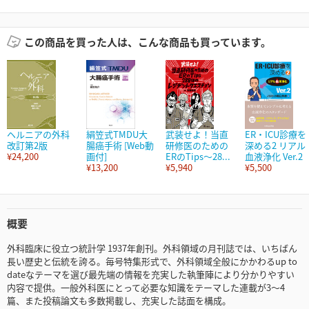
この商品を買った人は、こんな商品も買っています。
ヘルニアの外科
絹笠式TMDU大
武装せよ！当直
ER・ICU診療を
改訂第2版
腸癌手術 [Web動
研修医のための
深める2 リアル
¥24,200
画付]
ERのTips～28...
血液浄化 Ver.2
¥13,200
¥5,940
¥5,500
概要
外科臨床に役立つ統計学 1937年創刊。外科領域の月刊誌では、いちばん
長い歴史と伝統を誇る。毎号特集形式で、外科領域全般にかかわるup to
dateなテーマを選び最先端の情報を充実した執筆陣により分かりやすい
内容で提供。一般外科医にとって必要な知識をテーマした連載が3～4
篇、また投稿論文も多数掲載し、充実した誌面を構成。