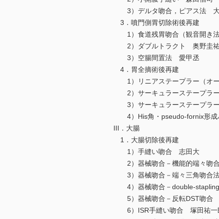
3）デルタ吻合，ピアス法 大
3．噴門側胃切除術後再建
1）食道残胃吻合（観音開き法
2）ダブルトラクト 奥野圭
3）空腸間置法 愛甲丞
4．胃全摘術後再建
1）リニアステープラー（オーバ
2）サーキュラーステープラー－O
3）サーキュラーステープラー
4）His角・pseudo-forni
III．大腸
1．大腸切除後再建
1）手縫い吻合 志田大
2）器械吻合－機能的端々吻合
3）器械吻合－端々三角吻合法
4）器械吻合－double-staplin
5）器械吻合－反転DST吻合
6）ISR手縫い吻合 塚田祐一