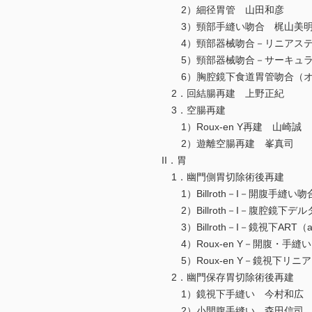
2）細径胃管 山田和彦
3）頸部手縫い吻合 梶山美
4）頸部器械吻合－リニアステ
5）頸部器械吻合－サーキュラ
6）胸腔鏡下食道胃管吻合（オ
2．回結腸再建 上野正紀
3．空腸再建
1）Roux-en Y再建 山崎誠
2）遊離空腸再建 峯真司
II．胃
1．幽門側胃切除術後再建
1）Billroth－I－開腹手縫い
2）Billroth－I－腹腔鏡下デ
3）Billroth－I－鏡視下ART（aug
4）Roux-en Y－開腹・手縫
5）Roux-en Y－鏡視下リ
2．幽門保存胃切除術後再建
1）鏡視下手縫い 今村和広
2）小開腹手縫い 森田信司