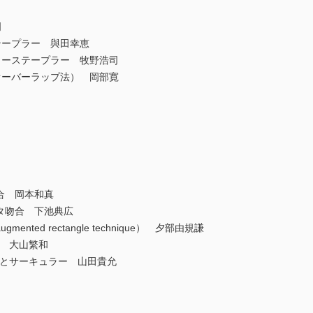
明
ープラー 與田幸恵
ーステープラー 牧野浩司
ーバーラップ法） 岡部寛
吻合 岡本和真
ルタ吻合 下池典広
mented rectangle technique） 夕部由規謙
い 大山繁和
ニアとサーキュラー 山田貴允