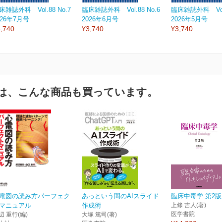
床雑誌外科 Vol.88 No.7
臨床雑誌外科 Vol.88 No.6
臨床雑誌外科 Vol.
026年7月号
2026年6月号
2026年5月号
,740
¥3,740
¥3,740
は、こんな商品も買っています。
電図の読み方パーフェク
あっという間のAIスライド
臨床中毒学 第2版
マニュアル
作成術
上條 吉人(著)
医学書院
辺 重行(編)
大塚 篤司(著)