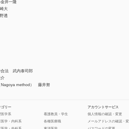
金井一隆
崎大
河野透
合法 武内泰司郎
雄介
agoya method） 藤井努
テゴリー
アカウントサービス
礎医学系
看護教員・学生
個人情報の確認・変更
床医学・内科系
各種医療職
メールアドレスの確認・変
床医学・外科系
東洋医学
パスワードの変更