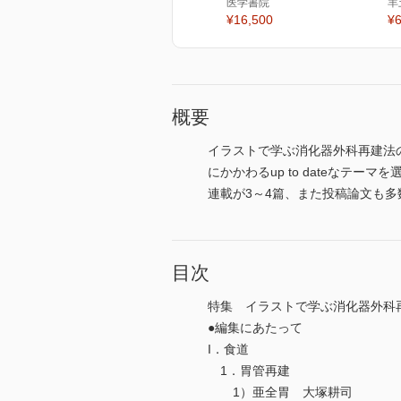
医学書院
羊
¥16,500
¥6
概要
イラストで学ぶ消化器外科再建法の
にかかわるup to dateな
連載が3～4篇、また投稿論文も
目次
特集 イラストで学ぶ消化器外科
●編集にあたって
I．食道
1．胃管再建
1）亜全胃 大塚耕司