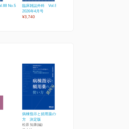
88 No.5
臨床雑誌外科 Vol.88 No.4
臨床雑誌外科 Vol.88 No.3
臨
2026年4月号
2026年3月号
2
¥3,740
¥3,740
¥
病棟指示と頻用薬の使い
方 決定版
松原 知康(編)