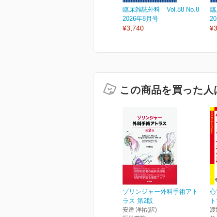
臨床雑誌外科 Vol.88 No.8
臨
2026年8月号
2
¥3,740
¥3
この商品を買った人
ゾリンジャー外科手術アト
心
ラス 第2版
ト
安達 洋祐(訳)
渡