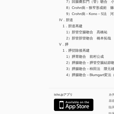
7）回腸嚢肛門（管）吻合 小
8）Crohn病－狭窄形成術 篠
9）Crohn病－Kono－S法 
IV．胆道
1．胆道再建
1）胆管空腸吻合 髙橋祐
2）胆管胆管吻合 橋本拓哉
V．膵
1．膵切除後再建
1）膵胃吻合 前村公成
2）膵腸吻合－膵管空腸結節吻
3）膵腸吻合－柿田法 隈元
4）膵腸吻合－Blumgart変法（N
isho.jpアプリ
カ
基
臨
臨