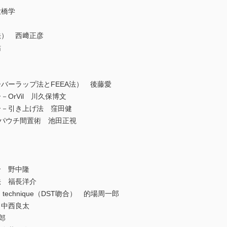
橋学
） 西﨑正彦
祐
ーラップ法とFEEA法） 後藤愛
rVil 川久保博文
－引き上げ法 窪田健
x形成パウチ間置術 池田正視
 野中隆
 福長洋介
g technique（DST吻合） 的場周一郎
 中西良太
郎