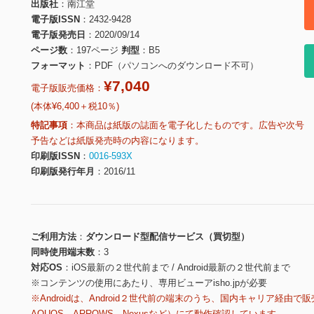
出版社
南江堂
電子版ISSN
2432-9428
電子版発売日
2020/09/14
ページ数
197ページ
判型
B5
フォーマット
PDF（パソコンへのダウンロード不可）
¥7,040
電子版販売価格：
(本体¥6,400＋税10％)
特記事項
本商品は紙版の誌面を電子化したものです。広告や次号
予告などは紙版発売時の内容になります。
印刷版ISSN
0016-593X
印刷版発行年月
2016/11
ご利用方法
ダウンロード型配信サービス（買切型）
同時使用端末数
3
対応OS
iOS最新の２世代前まで / Android最新の２世代前まで
※コンテンツの使用にあたり、専用ビューアisho.jpが必要
※Androidは、Android２世代前の端末のうち、国内キャリア経由で販
AQUOS、ARROWS、Nexusなど）にて動作確認しています