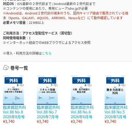
対応OS
iOS最新の２世代前まで / Android最新の２世代前まで
※コンテンツの使用にあたり、専用ビューアisho.jpが必要
※Androidは、Android２世代前の端末のうち、国内キャリア経由で販売されている端
末（Xperia、GALAXY、AQUOS、ARROWS、Nexusなど）にて動作確認しています
必要メモリ容量
22 MB以上
ご利用方法
アクセス型配信サービス（買切型）
同時使用端末数
1
※インターネット経由でのWEBブラウザによるアクセス参照
※導入・利用方法の詳細は
こちら
巻号一覧
臨床雑誌外科
臨床雑誌外科
臨床雑誌外科
臨床雑誌外科
Vol.88 No.8
Vol.88 No.7
Vol.88 No.6
Vol.88 No.5
2026年8月号
2026年7月号
2026年6月号
2026年5月号
¥3,740
¥3,740
¥3,740
¥3,740