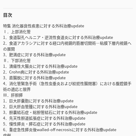
目次
特集 消化器良性疾患に対する外科治療update
Ⅰ．上部消化管
1．食道裂孔ヘルニア・逆流性食道炎に対する外科治療update
2．食道アカラシアに対する経口内視鏡的筋層切開術―粘膜下層内視鏡へ
の展開
3．肥満症に対する外科治療update
Ⅱ．下部消化管
1．潰瘍性大腸炎に対する外科治療update
2．Crohn病に対する外科治療update
3．直腸脱に対する外科治療update
4．消化管緊急手術（急性虫垂炎および絞扼性腸閉塞）における腹腔鏡手
術の適応と限界
Ⅲ．肝胆膵
1．巨大肝嚢胞に対する外科治療update
2．巨大肝血管腫に対する外科治療update
3．胆嚢結石症・総胆管結石に対する外科治療update
4．先天性胆道拡張症に対する外科治療update
5．慢性膵炎・膵石症に対する外科治療update
6．重症急性膵炎後walled-off necrosisに対する外科治療update
症例