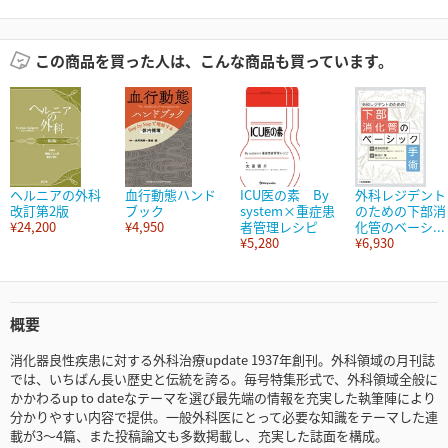
この商品を買った人は、こんな商品も買っています。
ヘルニアの外科
血行動態ハンド
ICU医の素 By
外科レジデント
改訂第2版
ブック
system×重症患
のための下部消
¥24,200
¥4,950
者管理レシピ
化管のベーシ...
¥5,280
¥6,930
概要
消化器良性疾患に対する外科治療update 1937年創刊。外科領域の月刊誌
では、いちばん長い歴史と伝統を誇る。毎号特集形式で、外科領域全般に
かかわるup to dateなテーマを選び最先端の情報を充実した執筆陣により
分かりやすい内容で提供。一般外科医にとって必要な知識をテーマした連
載が3～4篇、また投稿論文も多数掲載し、充実した誌面を構成。