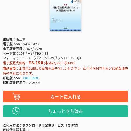
出版社
南江堂
電子版ISSN
2432-9428
電子版発売日
2024/03/28
ページ数
105ページ
判型
B5
フォーマット
PDF（パソコンへのダウンロード不可）
¥3,190
電子版販売価格：
(本体¥2,900＋税10％)
特記事項
本商品は紙版の誌面を電子化したものです。広告や次号予告などは紙版発売
時の内容になります。
印刷版ISSN
0016-593X
印刷版発行年月
2024/04
カートに入れる
ちょっと立ち読み
ご利用方法
ダウンロード型配信サービス（買切型）
同時使用端末数
3