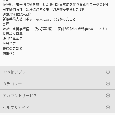
腹腔鏡下虫垂切除術を施行した腸回転異常症を伴う穿孔性虫垂炎の1例
虫垂癌同時性肝転移に対する集学的治療が奏効した1例
連載/外科医の私論
新規手術支援ロボット参入において分かったこと
書評
ただいま留学準備中（改訂第2版）―医師が知るべき留学へのコンパス
投稿論文募集
既刊特集案内
次号予告
寄稿のさだめ
編集ペン
isho.jpアプリ
カテゴリー
アカウントサービス
ヘルプ＆ガイド