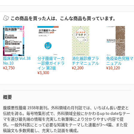
この商品を買った人は、こんな商品も買っています。
臨床画像 Vol.38
分子腫瘍マーカ
消化器診療プラ
免疫染色究極マ
No.10
ー診療ガイドラ
チナマニュアル
ニュアル
¥2,750
イン 第2版
¥2,200
¥10,120
¥3,300
概要
腹膜悪性腫瘍 1938年創刊。外科領域の月刊誌では、いちばん長い歴史と
伝統を誇る。毎号特集形式で、外科領域全般にかかわるup to dateなテー
マを選び最先端の情報を充実した執筆陣により分かりやすい内容で提
供。一般外科医にとって必要な知識をテーマした連載が3～4篇、また投
稿論文も多数掲載し、充実した誌面を構成。