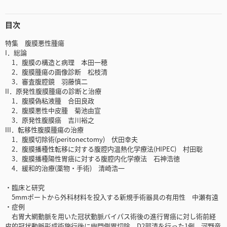
目次
特集 腹膜悪性腫瘍
I．総論
1．腹膜の構造と病理 本田一穂
2．腹膜腫瘍の画像診断 松枝清
3．審査腹腔鏡 羽藤慎二
II．原発性腹膜腫瘍の診断と治療
1．腹膜偽粘液腫 合田良政
2．腹膜悪性中皮腫 菊池由宣
3．原発性腹膜癌 吉川裕之
III．転移性腹膜腫瘍の治療
1．腹膜切除術(peritonectomy) 伏田幸夫
2．腹膜播種性転移に対する腹腔内温熱化学療法(HIPEC) 村田聡
3．腹膜播種陽性胃癌に対する腹腔内化学療法 石神浩徳
4．緩和的治療(薬物・手術) 清崎浩一
・臨床と研究
5mmポートから外科材料を投入する新規手術器具の有用性 中瀬有遠
・症例
右胃大網動脈を用いた冠状動脈バイパス術後の進行胃癌に対し術前経
皮的冠状動脈形成術施行後に幽門側胃切除，D2郭清を行った1例 河野竜