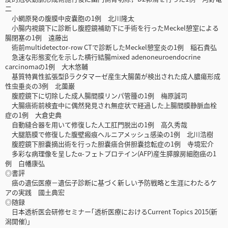
二
小網原発の腹膜中皮嚢胞の1例 北川隆太
小腸内視鏡下に診断し腹腔鏡補助下に手術を行ったMeckel憩室による
腸閉塞の1例 遠藤出
術前multidetector-row CTで診断したMeckel憩室炎の1例 稲石貴弘
急速な形態変化を示した横行結腸mixed adenoneuroendocrine
carcinomaの1例 大木悠輔
基質特異性拡張型βラクタマーゼ産生大腸菌が検出された成人膿瘍形成
性虫垂炎の3例 北薗巌
腹腔鏡下に切除した成人腸間膜リンパ管腫の1例 梅原誠司
大腸癌術前検査中に偶然発見され無症状で経過した上腸間膜静脈血栓
症の1例 大倉史典
自動縫合器を用いて修復した人工肛門脱出の1例 高久秀哉
大腿筋膜で修復した腹壁瘢痕ヘルニアメッシュ感染の1例 北川浩樹
腹腔鏡下胆嚢摘出術を行った胆嚢癌合併胆嚢捻転症の1例 寺境宏介
多彩な病理像を呈したα-フェトプロテイン(AFP)産生膵腺房細胞癌の1
例 白幡康弘
◎書評
癌の遺伝医療－遺伝子診断に基づく新しい予防戦略と生涯にわたるケ
アの実践 國土典宏
◎随録
日本透析医会研修セミナー｢透析医療におけるCurrent Topics 2015(新
潟開催)｣