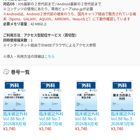
対応OS
iOS最新の２世代前まで / Android最新の２世代前まで
※コンテンツの使用にあたり、専用ビューアisho.jpが必要
※Androidは、Android２世代前の端末のうち、国内キャリア経由で販売されている端
末（Xperia、GALAXY、AQUOS、ARROWS、Nexusなど）にて動作確認しています
必要メモリ容量
42 MB以上
ご利用方法
アクセス型配信サービス（買切型）
同時使用端末数
1
※インターネット経由でのWEBブラウザによるアクセス参照
※導入・利用方法の詳細は
こちら
巻号一覧
臨床雑誌外科
臨床雑誌外科
臨床雑誌外科
臨床雑誌外科
Vol.88 No.8
Vol.88 No.7
Vol.88 No.6
Vol.88 No.5
2026年8月号
2026年7月号
2026年6月号
2026年5月号
¥3,740
¥3,740
¥3,740
¥3,740