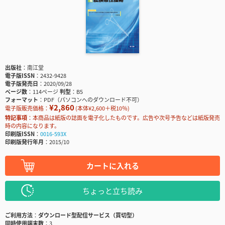
出版社
南江堂
電子版ISSN
2432-9428
電子版発売日
2020/09/28
ページ数
114ページ
判型
B5
フォーマット
PDF（パソコンへのダウンロード不可）
¥2,860
電子版販売価格：
(本体¥2,600＋税10％)
特記事項
本商品は紙版の誌面を電子化したものです。広告や次号予告などは紙版発売
時の内容になります。
印刷版ISSN
0016-593X
印刷版発行年月
2015/10
カートに入れる
ちょっと立ち読み
ご利用方法
ダウンロード型配信サービス（買切型）
同時使用端末数
3