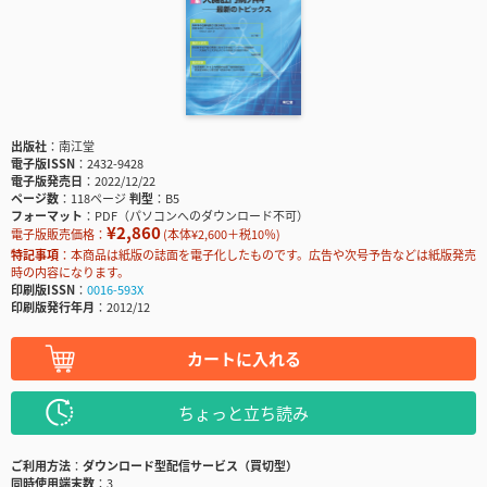
出版社
南江堂
電子版ISSN
2432-9428
電子版発売日
2022/12/22
ページ数
118ページ
判型
B5
フォーマット
PDF（パソコンへのダウンロード不可）
¥2,860
電子版販売価格：
(本体¥2,600＋税10％)
特記事項
本商品は紙版の誌面を電子化したものです。広告や次号予告などは紙版発売
時の内容になります。
印刷版ISSN
0016-593X
印刷版発行年月
2012/12
カートに入れる
ちょっと立ち読み
ご利用方法
ダウンロード型配信サービス（買切型）
同時使用端末数
3