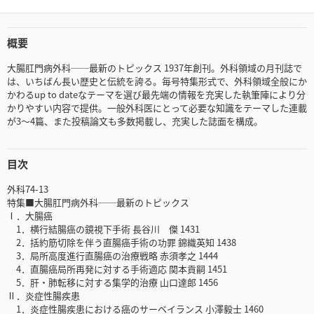
概要
大腸肛門病外科──最新のトピックス 1937年創刊。外科領域の月刊誌で
は、いちばん長い歴史と伝統を誇る。毎号特集形式で、外科領域全般にか
かわるup to dateなテーマを選び最先端の情報を充実した執筆陣により分
かりやすい内容で提供。一般外科医にとって必要な知識をテーマした連載
が3～4篇、また投稿論文も多数掲載し、充実した誌面を構成。
目次
外科74-13
特集■大腸肛門病外科──最新のトピックス
Ⅰ．大腸癌
1．横行結腸癌の鏡視下手術 長谷川 傑 1431
2．括約筋切除を伴う直腸癌手術の功罪 錦織英知 1438
3．局所高度進行直腸癌の治療戦略 赤須孝之 1444
4．直腸癌局所再発に対する手術適応 関本貢嗣 1451
5．肝・肺転移に対する集学的治療 山口達郎 1456
Ⅱ．炎症性腸疾患
1．炎症性腸疾患における癌のサーベイランス 小澤毅士 1460