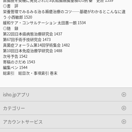
直腸脱を契機に発見されたS状結腸癌腸重積の1例 秦 史壯 1539
◎書 評
栄養管理でみるみる治る褥瘡治療のコツ──基礎がわかるとこんなに違
う 小西敏郎 1520
緩和ケア・コンサルテーション 太田惠一朗 1534
◎随 録
第22回日本癌病態治療研究会 1437
第67回手術手技研究会 1473
真菌症フォーラム第14回学術集会 1482
第10回日本免疫治療学研究会 1488
次号予告 1542
寄稿のさだめ 1543
編集ペン 1544
総索引 総目次・事項索引 巻末
isho.jpアプリ
カテゴリー
アカウントサービス