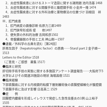
2．炎症性腸疾患におけるストーマ造設に関する諸問題 池内浩基 1468
3．炎症性腸疾患に対する開腹手術と腹腔鏡手術 小金井一隆 1474
4．炎症性腸疾患に対する外科治療と薬物療法の位置づけ 羽根田 祥
1483
Ⅲ．肛門疾患
1．肛門病変の画像診断 佐原力三郎1489
2．肛門狭窄形成術 堤 修1497
3．便失禁の外科的治療 吉岡和彦1502
4．骨盤臓器脱の手技と工夫 神山剛一1507
●連載／外科学の古典を読む［第24回］
肝再生因子（hepatotrophic factor）の原典──Starzl part 2 金子順一
1513
Letters to the Editor 1518
（ご意見・ご感想 募集 1517）
●臨床と研究
肝切除手術手技の実態に関する多施設アンケート調査報告──大阪府下5
大学およびその関連28施設の現状 海堀昌樹 1521
●臨床経験
下部直腸癌に対する内視鏡的粘膜下層剝離術後の直腸壁線維化が腹腔鏡
下直腸手術に及ぼす影響 日高英二 1529
●症 例
回腸壁内膿瘍を形成しイレウスで発症した急性虫垂炎の1例 山上裕子
1535