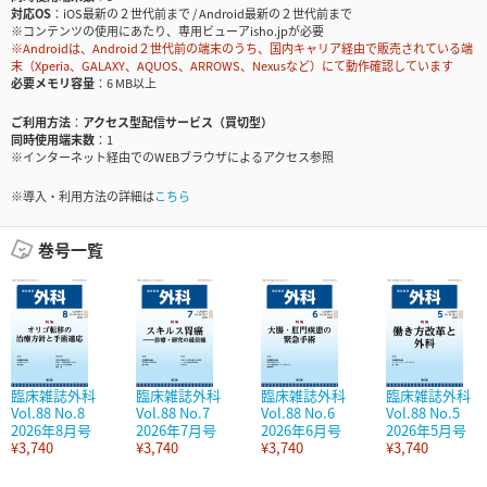
対応OS
iOS最新の２世代前まで / Android最新の２世代前まで
※コンテンツの使用にあたり、専用ビューアisho.jpが必要
※Androidは、Android２世代前の端末のうち、国内キャリア経由で販売されている端
末（Xperia、GALAXY、AQUOS、ARROWS、Nexusなど）にて動作確認しています
必要メモリ容量
6 MB以上
ご利用方法
アクセス型配信サービス（買切型）
同時使用端末数
1
※インターネット経由でのWEBブラウザによるアクセス参照
※導入・利用方法の詳細は
こちら
巻号一覧
臨床雑誌外科
臨床雑誌外科
臨床雑誌外科
臨床雑誌外科
Vol.88 No.8
Vol.88 No.7
Vol.88 No.6
Vol.88 No.5
2026年8月号
2026年7月号
2026年6月号
2026年5月号
¥3,740
¥3,740
¥3,740
¥3,740