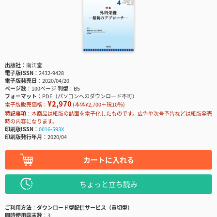
出版社
南江堂
電子版ISSN
2432-9428
電子版発売日
2020/04/20
ページ数
100ページ
判型
B5
フォーマット
PDF（パソコンへのダウンロード不可）
¥2,970
電子版販売価格：
(本体¥2,700＋税10％)
特記事項
本商品は紙版の誌面を電子化したものです。広告や次号予告などは紙版発売
時の内容になります。
印刷版ISSN
0016-593X
印刷版発行年月
2020/04
カートに入れる
ちょっと立ち読み
ご利用方法
ダウンロード型配信サービス（買切型）
同時使用端末数
3