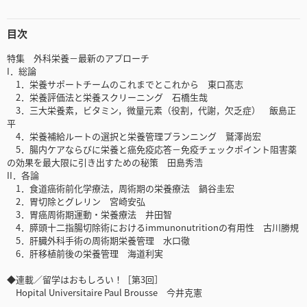
目次
特集 外科栄養－最新のアプローチ
I．総論
1．栄養サポートチームのこれまでとこれから 東口髙志
2．栄養評価法と栄養スクリーニング 石橋生哉
3．三大栄養素，ビタミン，微量元素（役割，代謝，欠乏症） 飯島正
平
4．栄養補給ルートの選択と栄養管理プランニング 鷲澤尚宏
5．腸内ケアならびに栄養と癌免疫応答－免疫チェックポイント阻害薬
の効果を最大限に引き出すための秘策 田島秀浩
II．各論
1．食道癌術前化学療法，周術期の栄養療法 鍋谷圭宏
2．胃切除とグレリン 宮崎安弘
3．胃癌周術期運動・栄養療法 井田智
4．膵頭十二指腸切除術におけるimmunonutritionの有用性 古川勝規
5．肝臓外科手術の周術期栄養管理 水口徹
6．肝移植前後の栄養管理 海道利実
◆連載／留学はおもしろい！［第3回］
Hopital Universitaire Paul Brousse 今井克憲