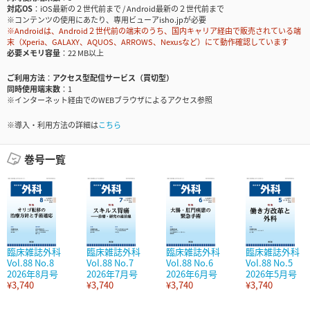
対応OS
iOS最新の２世代前まで / Android最新の２世代前まで
※コンテンツの使用にあたり、専用ビューアisho.jpが必要
※Androidは、Android２世代前の端末のうち、国内キャリア経由で販売されている端
末（Xperia、GALAXY、AQUOS、ARROWS、Nexusなど）にて動作確認しています
必要メモリ容量
22 MB以上
ご利用方法
アクセス型配信サービス（買切型）
同時使用端末数
1
※インターネット経由でのWEBブラウザによるアクセス参照
※導入・利用方法の詳細は
こちら
巻号一覧
臨床雑誌外科
臨床雑誌外科
臨床雑誌外科
臨床雑誌外科
Vol.88 No.8
Vol.88 No.7
Vol.88 No.6
Vol.88 No.5
2026年8月号
2026年7月号
2026年6月号
2026年5月号
¥3,740
¥3,740
¥3,740
¥3,740