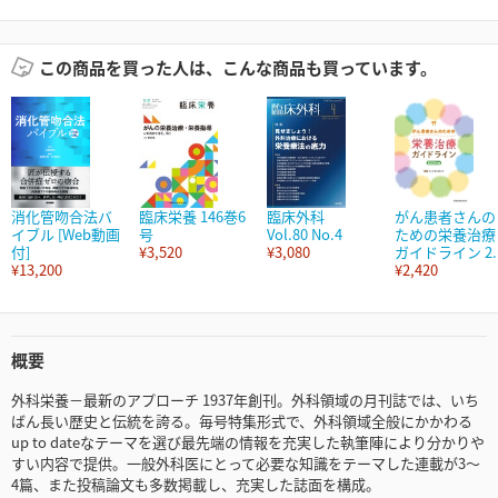
この商品を買った人は、こんな商品も買っています。
消化管吻合法バ
臨床栄養 146巻6
臨床外科
がん患者さんの
イブル [Web動画
号
Vol.80 No.4
ための栄養治療
付]
¥3,520
¥3,080
ガイドライン 2..
¥13,200
¥2,420
概要
外科栄養－最新のアプローチ 1937年創刊。外科領域の月刊誌では、いち
ばん長い歴史と伝統を誇る。毎号特集形式で、外科領域全般にかかわる
up to dateなテーマを選び最先端の情報を充実した執筆陣により分かりや
すい内容で提供。一般外科医にとって必要な知識をテーマした連載が3～
4篇、また投稿論文も多数掲載し、充実した誌面を構成。