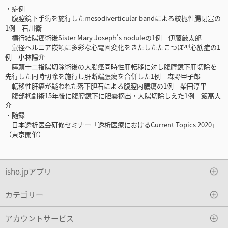
・症例
腹腔鏡下手術を施行したmesodiverticular bandによる絞扼性腸閉塞の
1例 石川衛
横行結腸癌術後Sister Mary Joseph's noduleの1例 伊藤厳太郎
鼠径ヘルニア嵌頓に多彩な心電図変化をきたしたたこつぼ型心筋症の1
例 小林陽介
膵頭十二指腸切除術後の大腸癌同時性肝転移に対し腹腔鏡下肝切除を
先行した同時切除を施行し肝断端膿瘍を合併した1例 森野甲子郎
転移性肝癌が疑われた落下胆石による腹腔内膿瘍の1例 柴田淳平
腹部杙創術15年後に腹腔鏡下に胆嚢摘出・大腸切除しえた1例 飯高大
介
・随録
日本透析医会研修セミナー「透析医療におけるCurrent Topics 2020」
（東京開催）
isho.jpアプリ
カテゴリー
アカウントサービス