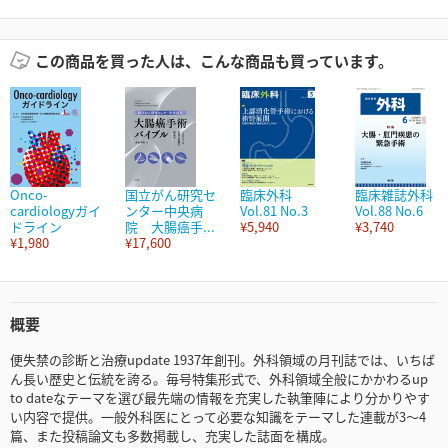
この商品を買った人は、こんな商品も買っています。
Onco-
国立がん研究セ
臨床外科
臨床雑誌外科
cardiologyガイ
ンター中央病
Vol.81 No.3
Vol.88 No.6
ドライン
院 大腸癌手...
¥5,940
¥3,740
¥1,980
¥17,600
概要
便失禁の診断と治療update 1937年創刊。外科領域の月刊誌では、いちば
ん長い歴史と伝統を誇る。毎号特集形式で、外科領域全般にかかわるup
to dateなテーマを選び最先端の情報を充実した執筆陣により分かりやす
い内容で提供。一般外科医にとって必要な知識をテーマした連載が3～4
篇、また投稿論文も多数掲載し、充実した誌面を構成。