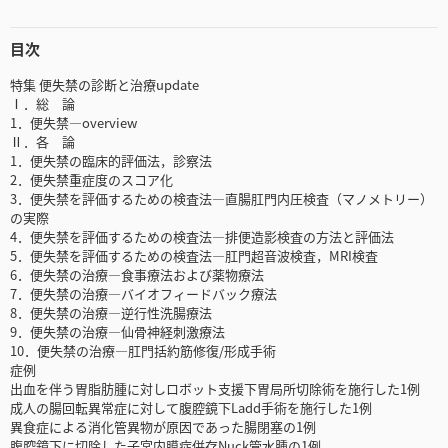
目次
特集 便失禁の診断と治療update
Ⅰ．総 論
1．便失禁―overview
Ⅱ．各 論
1．便失禁の臨床的評価法，診察法
2．便失禁重症度のスコア化
3．便失禁を評価するための検査法―直腸肛門内圧検査（マノメトリー）
の実際
4．便失禁を評価するための検査法―排便造影検査の方法と評価法
5．便失禁を評価するための検査法―肛門超音波検査，MRI検査
6．便失禁の治療―食事療法および薬物療法
7．便失禁の治療―バイオフィードバック療法
8．便失禁の治療―逆行性洗腸療法
9．便失禁の治療―仙骨神経刺激療法
10．便失禁の治療―肛門括約筋修復/形成手術
症例
出血を伴う胃脂肪腫に対しロボット支援下胃局所切除術を施行した1例
成人の腸回転異常症に対して腹腔鏡下Ladd手術を施行した1例
異食症による消化管異物が原因であった腸閉塞の1例
腹腔鏡下に切除した子宮内膜症併存Nuck管水腫の1例