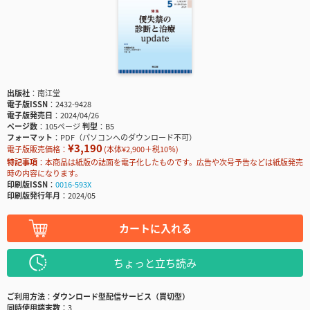
出版社
南江堂
電子版ISSN
2432-9428
電子版発売日
2024/04/26
ページ数
105ページ
判型
B5
フォーマット
PDF（パソコンへのダウンロード不可）
¥3,190
電子版販売価格：
(本体¥2,900＋税10％)
特記事項
本商品は紙版の誌面を電子化したものです。広告や次号予告などは紙版発売
時の内容になります。
印刷版ISSN
0016-593X
印刷版発行年月
2024/05
カートに入れる
ちょっと立ち読み
ご利用方法
ダウンロード型配信サービス（買切型）
同時使用端末数
3