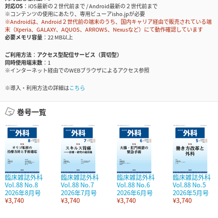
対応OS
iOS最新の２世代前まで / Android最新の２世代前まで
※コンテンツの使用にあたり、専用ビューアisho.jpが必要
※Androidは、Android２世代前の端末のうち、国内キャリア経由で販売されている端
末（Xperia、GALAXY、AQUOS、ARROWS、Nexusなど）にて動作確認しています
必要メモリ容量
22 MB以上
ご利用方法
アクセス型配信サービス（買切型）
同時使用端末数
1
※インターネット経由でのWEBブラウザによるアクセス参照
※導入・利用方法の詳細は
こちら
巻号一覧
臨床雑誌外科
臨床雑誌外科
臨床雑誌外科
臨床雑誌外科
Vol.88 No.8
Vol.88 No.7
Vol.88 No.6
Vol.88 No.5
2026年8月号
2026年7月号
2026年6月号
2026年5月号
¥3,740
¥3,740
¥3,740
¥3,740