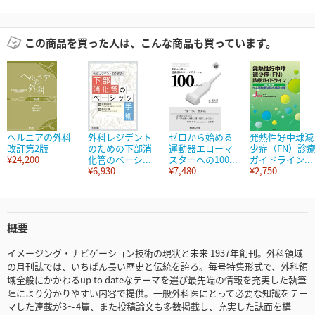
この商品を買った人は、こんな商品も買っています。
ヘルニアの外科
外科レジデント
ゼロから始める
発熱性好中球減
改訂第2版
のための下部消
運動器エコーマ
少症（FN）診
¥24,200
化管のベーシ...
スターへの100...
ガイドライン...
¥6,930
¥7,480
¥2,750
概要
イメージング・ナビゲーション技術の現状と未来 1937年創刊。外科領域
の月刊誌では、いちばん長い歴史と伝統を誇る。毎号特集形式で、外科領
域全般にかかわるup to dateなテーマを選び最先端の情報を充実した執筆
陣により分かりやすい内容で提供。一般外科医にとって必要な知識をテー
マした連載が3～4篇、また投稿論文も多数掲載し、充実した誌面を構