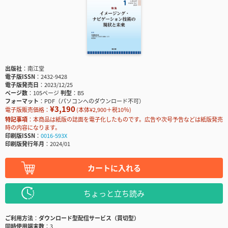
出版社
南江堂
電子版ISSN
2432-9428
電子版発売日
2023/12/25
ページ数
105ページ
判型
B5
フォーマット
PDF（パソコンへのダウンロード不可）
¥3,190
電子版販売価格：
(本体¥2,900＋税10％)
特記事項
本商品は紙版の誌面を電子化したものです。広告や次号予告などは紙版発売
時の内容になります。
印刷版ISSN
0016-593X
印刷版発行年月
2024/01
カートに入れる
ちょっと立ち読み
ご利用方法
ダウンロード型配信サービス（買切型）
同時使用端末数
3