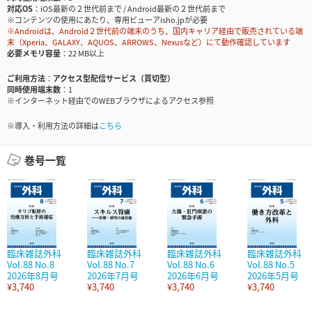
対応OS
iOS最新の２世代前まで / Android最新の２世代前まで
※コンテンツの使用にあたり、専用ビューアisho.jpが必要
※Androidは、Android２世代前の端末のうち、国内キャリア経由で販売されている端
末（Xperia、GALAXY、AQUOS、ARROWS、Nexusなど）にて動作確認しています
必要メモリ容量
22 MB以上
ご利用方法
アクセス型配信サービス（買切型）
同時使用端末数
1
※インターネット経由でのWEBブラウザによるアクセス参照
※導入・利用方法の詳細は
こちら
巻号一覧
臨床雑誌外科
臨床雑誌外科
臨床雑誌外科
臨床雑誌外科
Vol.88 No.8
Vol.88 No.7
Vol.88 No.6
Vol.88 No.5
2026年8月号
2026年7月号
2026年6月号
2026年5月号
¥3,740
¥3,740
¥3,740
¥3,740