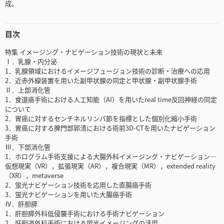
成。
目次
特集 イメージング・ナビゲーション技術の現状と未来
Ⅰ．乳腺・内分泌
1．乳腺領域におけるイメージフュージョン技術の診断・治療への応用
2．近赤外線装置を用いた副甲状腺の同定と甲状腺・副甲状腺手術
Ⅱ．上部消化管
1．食道癌手術における人工知能（AI）を用いたreal time反回神経の同定
について
2．胃癌に対するセンチネルリンパ節を指標とした個別化縮小手術
3．胃癌に対する脾門部郭清における術前3D-CTを用いたナビゲーション
手術
Ⅲ．下部消化管
1．ホログラム手術支援による大腸外科イメージング・ナビゲーション―
仮想現実（VR），拡張現実（AR），複合現実（MR），extended reality
（XR），metaverse
2．蛍光ナビゲーション技術を応用した直腸癌手術
3．蛍光ナビゲーションを用いた大腸癌手術
Ⅳ．肝胆膵
1．肝胆膵外科低侵襲手術における手術ナビゲーション
2．肝胆道外科手術における蛍光イメージングの活用