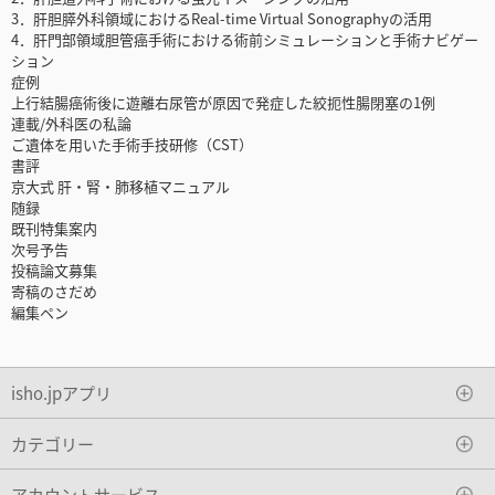
3．肝胆膵外科領域におけるReal-time Virtual Sonographyの活用
4．肝門部領域胆管癌手術における術前シミュレーションと手術ナビゲー
ション
症例
上行結腸癌術後に遊離右尿管が原因で発症した絞扼性腸閉塞の1例
連載/外科医の私論
ご遺体を用いた手術手技研修（CST）
書評
京大式 肝・腎・肺移植マニュアル
随録
既刊特集案内
次号予告
投稿論文募集
寄稿のさだめ
編集ペン
isho.jpアプリ
カテゴリー
アカウントサービス