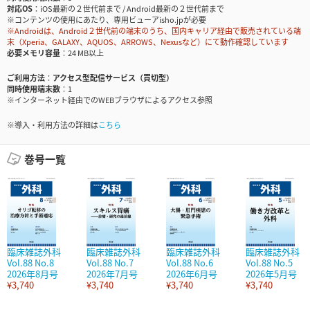
対応OS
iOS最新の２世代前まで / Android最新の２世代前まで
※コンテンツの使用にあたり、専用ビューアisho.jpが必要
※Androidは、Android２世代前の端末のうち、国内キャリア経由で販売されている端
末（Xperia、GALAXY、AQUOS、ARROWS、Nexusなど）にて動作確認しています
必要メモリ容量
24 MB以上
ご利用方法
アクセス型配信サービス（買切型）
同時使用端末数
1
※インターネット経由でのWEBブラウザによるアクセス参照
※導入・利用方法の詳細は
こちら
巻号一覧
臨床雑誌外科
臨床雑誌外科
臨床雑誌外科
臨床雑誌外科
Vol.88 No.8
Vol.88 No.7
Vol.88 No.6
Vol.88 No.5
2026年8月号
2026年7月号
2026年6月号
2026年5月号
¥3,740
¥3,740
¥3,740
¥3,740