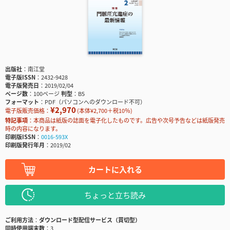
出版社
南江堂
電子版ISSN
2432-9428
電子版発売日
2019/02/04
ページ数
100ページ
判型
B5
フォーマット
PDF（パソコンへのダウンロード不可）
¥2,970
電子版販売価格：
(本体¥2,700＋税10％)
特記事項
本商品は紙版の誌面を電子化したものです。広告や次号予告などは紙版発売
時の内容になります。
印刷版ISSN
0016-593X
印刷版発行年月
2019/02
カートに入れる
ちょっと立ち読み
ご利用方法
ダウンロード型配信サービス（買切型）
同時使用端末数
3