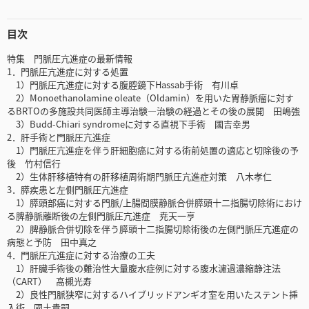
目次
特集 門脈圧亢進症の最新情報
1．門脈圧亢進症に対する処置
1）門脈圧亢進症に対する腹腔鏡下Hassab手術 有川卓
2）Monoethanolamine oleate（Oldamin）を用いた胃静脈瘤に対す
るBRTOの多施設共同医師主導治験―治験の経過とその後の展開 田嶋強
3）Budd-Chiari syndromeに対する直視下手術 國吉幸男
2．肝手術と門脈圧亢進症
1）門脈圧亢進症を伴う肝細胞癌に対する術前処置の適応と切除後の予
後 竹村信行
2）生体肝移植特有の肝移植周術期門脈圧亢進症対策 八木孝仁
3．膵疾患と左側門脈圧亢進症
1）膵頭部癌に対する門脈/上腸間膜静脈合併膵頭十二指腸切除術におけ
る脾静脈離断後の左側門脈圧亢進症 尭天一亨
2）脾静脈合併切除を伴う膵頭十二指腸切除術後の左側門脈圧亢進症の
病態と予防 田中真之
4．門脈圧亢進症に対する治療の工夫
1）肝臓手術後の難治性大量腹水症例に対する腹水濾過濃縮静注法
（CART） 高槻光寿
2）良性門脈狭窄に対するハイブリッドアンギオ室を用いたステント挿
入術 國土貴嗣