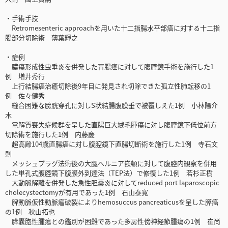
・手術手技
Retromesenteric approachを用いた十二指腸水平部癌に対する十二指
腸部分切除術 薄葉輝之
・症例
膿瘍形成性虫垂炎を併発した盲腸癌に対して腹腔鏡手術を施行した1
例 増井秀行
上行結腸癌治癒切除後9年目に発見され切除できた孤立性肺転移の1
例 佐々健秀
縫合困難な膀胱穿孔に対しS状結腸腹膜垂で被覆しえた1例 小林陽介
木
電解質喪失症候群を呈した直腸巨大絨毛腫瘍に対し腹腔鏡下低位前方
切除術を施行した1例 内藤慶
超高齢104歳直腸癌に対し腹腔鏡下直腸切断術を施行した1例 寺石文
則
メッシュプラグ法術後の大腿ヘルニア嵌頓に対して腹腔内観察を併用
した単孔式腹腔鏡下腹膜外到達法（TEP法）で修復した1例 若杉正樹
大動脈解離を併発した急性胆嚢炎に対してreduced port laparoscopic
cholecystectomyが有用であった1例 石山泰寛
脾動脈仮性動脈瘤破裂によりhemosuccus pancreaticusを呈した膵癌
の1例 秋山拓也
膵嚢胞性腫瘍との鑑別が困難であった多房性傍神経節腫瘍の1例 崔尚