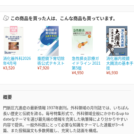
この商品を買った人は、こんな商品も買っています。
消化器外科2026
腹腔鏡下胃切除
急性膵炎診療ガ
消化器内視鏡
年4月号
術公式テキスト
イドライン 2021
大圃流の基本手
¥3,520
¥7,920
第5版
技
¥4,950
¥6,930
概要
門脈圧亢進症の最新情報 1937年創刊。外科領域の月刊誌では、いちばん
長い歴史と伝統を誇る。毎号特集形式で、外科領域全般にかかわるup to
dateなテーマを選び最先端の情報を充実した執筆陣により分かりやすい
内容で提供。一般外科医にとって必要な知識をテーマした連載が3～4
篇、また投稿論文も多数掲載し、充実した誌面を構成。