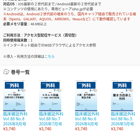
対応OS
iOS最新の２世代前まで / Android最新の２世代前まで
※コンテンツの使用にあたり、専用ビューアisho.jpが必要
※Androidは、Android２世代前の端末のうち、国内キャリア経由で販売されている端
末（Xperia、GALAXY、AQUOS、ARROWS、Nexusなど）にて動作確認しています
必要メモリ容量
46 MB以上
ご利用方法
アクセス型配信サービス（買切型）
同時使用端末数
1
※インターネット経由でのWEBブラウザによるアクセス参照
※導入・利用方法の詳細は
こちら
巻号一覧
臨床雑誌外科
臨床雑誌外科
臨床雑誌外科
臨床雑誌外科
Vol.88 No.8
Vol.88 No.7
Vol.88 No.6
Vol.88 No.5
2026年8月号
2026年7月号
2026年6月号
2026年5月号
¥3,740
¥3,740
¥3,740
¥3,740