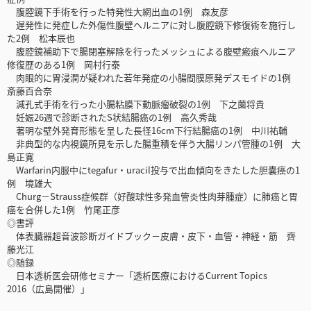
腹腔鏡下手術を行った特発性大網出血の1例 森友彦
遅発性に発症した外傷性腹壁ヘルニアに対し腹腔鏡下修復術を施行し
た2例 松本辰也
腹腔鏡補助下で腸閉塞解除を行ったメッシュによる腹壁瘢痕ヘルニア
修復歴のある1例 岡村行泰
肉眼的に胃浸潤が疑われた若年発症の小腸間膜原発デスモイドの1例
斎藤百合奈
減孔式手術を行った小腸粘膜下動脈瘤破裂の1例 下之薗将貴
妊娠26週で診断されたS状結腸癌の1例 高久秀哉
著明な壁外発育形態を呈した長径16cm下行結腸癌の1例 中川祐輔
非典型的な内視鏡所見を示した腸重積を伴う大腸リンパ管腫の1例 大
島正寛
Warfarin内服中にtegafur・uracil投与で出血傾向をきたした胆嚢癌の1
例 境雄大
Churg－Strauss症候群（好酸球性多発血管炎性肉芽腫症）に肺癌と胃
癌を合併した1例 竹尾正彦
◎書評
体表臓器超音波診断ガイドブック－皮膚・皮下・血管・神経・筋 齊
藤光江
◎随録
日本透析医会研修セミナー「透析医療におけるCurrent Topics
2016（広島開催）」