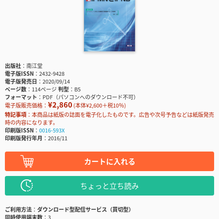
出版社
南江堂
電子版ISSN
2432-9428
電子版発売日
2020/09/14
ページ数
114ページ
判型
B5
フォーマット
PDF（パソコンへのダウンロード不可）
¥2,860
電子版販売価格：
(本体¥2,600＋税10％)
特記事項
本商品は紙版の誌面を電子化したものです。広告や次号予告などは紙版発売
時の内容になります。
印刷版ISSN
0016-593X
印刷版発行年月
2016/11
カートに入れる
ちょっと立ち読み
ご利用方法
ダウンロード型配信サービス（買切型）
同時使用端末数
3