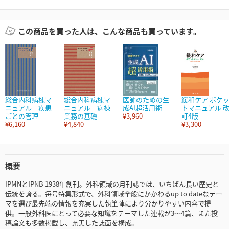
この商品を買った人は、こんな商品も買っています。
総合内科病棟マ
総合内科病棟マ
医師のための生
緩和ケア ポケ
ニュアル 疾患
ニュアル 病棟
成AI超活用術
トマニュアル 
ごとの管理
業務の基礎
¥3,960
訂4版
¥6,160
¥4,840
¥3,300
概要
IPMNとIPNB 1938年創刊。外科領域の月刊誌では、いちばん長い歴史と
伝統を誇る。毎号特集形式で、外科領域全般にかかわるup to dateなテー
マを選び最先端の情報を充実した執筆陣により分かりやすい内容で提
供。一般外科医にとって必要な知識をテーマした連載が3～4篇、また投
稿論文も多数掲載し、充実した誌面を構成。