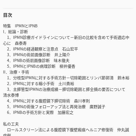
目次
特集 IPMNとIPNB
I．総論・診断
1．IPMN診療ガイドラインについて－新旧の比較を含めて手術適応中
心に 森泰寿
2．IPMNの経過観察と注意点 石山宏平
3．IPMNの術前画像診断 井上陽介
4．IPNBの術前画像診断 味木徹夫
5．IPMNとIPNBの病理診断 柳井優香
II．治療・手術
1．分枝型IPMNに対する手術方針－切除範囲とリンパ節郭清 鈴木裕
2．IPMNに対する縮小手術 土川貴裕
3．主膵管型IPMNの治療成績－膵切除範囲と膵全摘の要否について
清水泰博
4．IPMNに対する腹腔鏡下膵切除術 森川孝則
5．IPMNの術後フォローアップ法と再発治療 廣野誠子
6．IPNBの手術方針と実際 加藤宏之
私の工夫
ロールスクリーン法による腹腔鏡下腹壁瘢痕ヘルニア修復術 仲丸誠
症例