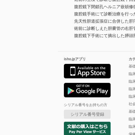
腹腔鏡下閉鎖孔ヘルニア嵌頓修復
腹腔鏡手術にて診断治療を行った
先天性胆道拡張症に合併した肝円
術前に診断しえた胆嚢管の右肝管
腹腔鏡下手術にて摘出した膵頭部腹側の
isho.jpアプリ
カ
基
臨
臨
臨
臨
社
シリアル番号をお持ちの方
基
シリアル番号登録
臨
臨
保