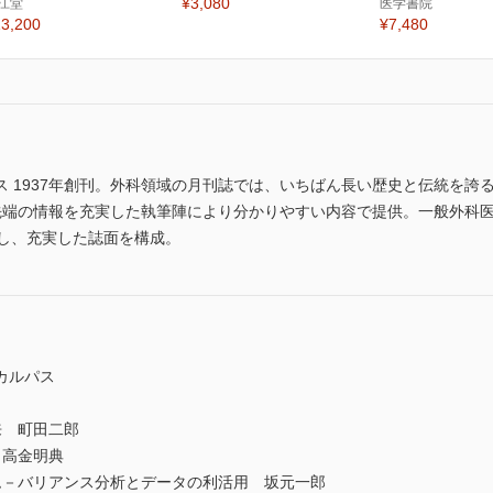
¥3,080
江堂
医学書院
3,200
¥7,480
 1937年創刊。外科領域の月刊誌では、いちばん長い歴史と伝統を誇
を選び最先端の情報を充実した執筆陣により分かりやすい内容で提供。一般外
載し、充実した誌面を構成。
カルパス
 町田二郎
 高金明典
－バリアンス分析とデータの利活用 坂元一郎