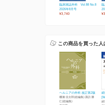
臨床雑誌外科 Vol.88 No.8
臨
2026年8月号
2
¥3,740
¥3
この商品を買った人
ヘルニアの外科 改訂第2版
絹
柵瀨 信太郎(総編集) 諏訪 勝
[
仁(総編集)
絹