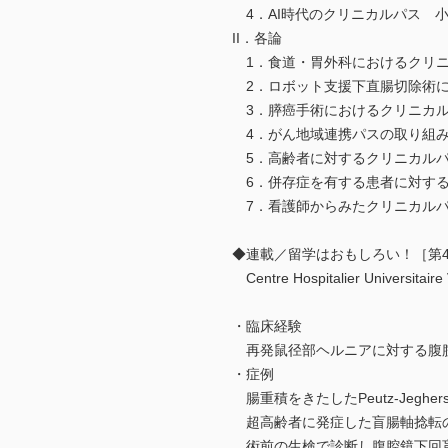
4．AI時代のクリニカルパス 
II．各論
1．食道・胃外科におけるクリニ
2．ロボット支援下直腸切除術に
3．膵癌手術におけるクリニカル
4．がん地域連携パスの取り組み
5．高齢者に対するクリニカルパ
6．併存症を有する患者に対する
7．看護師からみたクリニカルパ
◆連載／留学はおもしろい！［第
Centre Hospitalier Universita
・臨床経験
再発鼠径部ヘルニアに対する腹腔
・症例
腸重積をきたしたPeutz-Jegh
超高齢者に発症した盲腸軸捻転の
術前の生検で診断し腹腔鏡下回盲