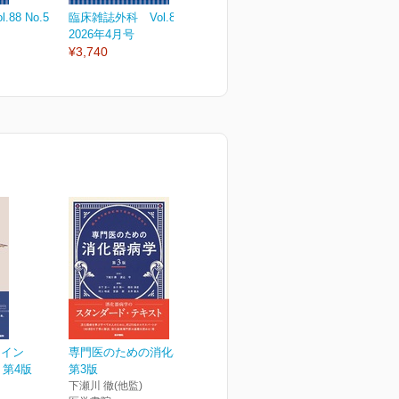
88 No.5
臨床雑誌外科 Vol.88 No.4
臨床雑誌外科 Vol.88 No.3
臨
2026年4月号
2026年3月号
2
¥3,740
¥3,740
¥
レイン
専門医のための消化器病学
 第4版
第3版
下瀬川 徹(他監)