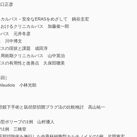
小口正彦
カルパス－安全なERASをめざして 鍋谷圭宏
おけるクリニカルパス 加藤俊一郎
パス 元井冬彦
 川中博文
スの現状と課題 成田淳
周術期クリニカルパス 山中英治
スの有用性と改善点 久保田聰美
4回］
ire Vaudois 小林光助
鏡下手術と鼠径部切開プラグ法の比較検討 高山祐一
ers型ポリープの1例 山村優人
1例 三橋登
部切除術を施行した虫垂杯細胞型カルチノイドの1例 片岡将宏