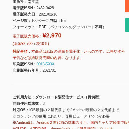
出版社
南江堂
電子版ISSN
2432-9428
電子版発売日
2021/01/18
ページ数
100ページ
判型
B5
フォーマット
PDF（パソコンへのダウンロード不可）
¥2,970
電子版販売価格：
(本体¥2,700＋税10％)
特記事項
本商品は紙版の誌面を電子化したものです。広告や次号
予告などは紙版発売時の内容になります。
印刷版ISSN
0016-593X
印刷版発行年月
2021/01
ご利用方法
ダウンロード型配信サービス（買切型）
同時使用端末数
3
対応OS
iOS最新の２世代前まで / Android最新の２世代前まで
※コンテンツの使用にあたり、専用ビューアisho.jpが必要
※Androidは、Android２世代前の端末のうち、国内キャリア経由で販
AQUOS、ARROWS、Nexusなど）にて動作確認しています