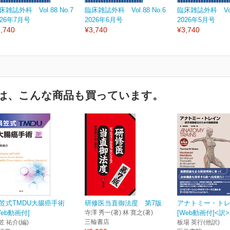
床雑誌外科 Vol.88 No.7
臨床雑誌外科 Vol.88 No.6
臨床雑誌外科 Vol.
026年7月号
2026年6月号
2026年5月号
,740
¥3,740
¥3,740
は、こんな商品も買っています。
笠式TMDU大腸癌手術
研修医当直御法度 第7版
アナトミー・ト
Web動画付]
寺澤 秀一(著) 林 寛之(著)
[Web動画付]<訳>
三輪書店
笠 祐介(編)
板場 英行(他訳)