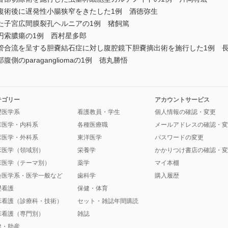
術後に遅発性小腸狭窄をきたした1例 酒徳弥生
子宮広間膜裂孔ヘルニアの1例 猪飼篤
索膿瘍の1例 西村星多郎
合流を呈する胆嚢結石症に対し腹腔鏡下胆嚢摘出術を施行した1例 
paragangliomaの1例 徳丸勝悟
テゴリー
アカウントサービス
礎医学系
看護教員・学生
個人情報の確認・変更
床医学・内科系
各種医療職
メールアドレスの確認・変
床医学・外科系
東洋医学
パスワードの変更
床医学（領域別）
栄養学
かかりつけ書店の確認・変
床医学（テーマ別）
薬学
マイ本棚
会医学系・医学一般など
歯科学
購入履歴
礎看護
保健・体育
床看護（診療科・技術）
セット・雑誌年間購読
床看護（専門別）
雑誌
健・助産