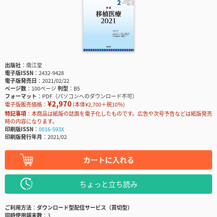
出版社
南江堂
電子版ISSN
2432-9428
電子版発売日
2021/02/22
ページ数
100ページ
判型
B5
フォーマット
PDF（パソコンへのダウンロード不可）
¥2,970
電子版販売価格：
(本体¥2,700＋税10％)
特記事項
本商品は紙版の誌面を電子化したものです。広告や次号予告などは紙版発売
時の内容になります。
印刷版ISSN
0016-593X
印刷版発行年月
2021/02
カートに入れる
ちょっと立ち読み
ご利用方法
ダウンロード型配信サービス（買切型）
同時使用端末数
3