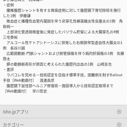
・症例
腰椎腹腔シャントを有する胃癌症例に対して腹腔鏡下胃切除術を施行
した1例 伊藤謙
敗血症と播種性血管内凝固を伴う非穿孔性蜂窩織炎性虫垂炎の1例 角
掛純一
上部消化管透視検査後に発症したバリウム貯留による大腸穿孔の4例
三宅泰裕
アルコール性ケトアシドーシスに併発した右側狭窄型虚血性大腸炎の1
例 長谷川誠
広範囲動脈-門脈シャントおよび胆管損傷を伴う鈍的肝損傷の1例 佐藤
啓太
膵の動静脈奇形が原因と考えられた腹腔内出血の1例 山崎友也
・書評
ラパコレを究める－技術認定を目指す標準手技，困難例を制すBailout
手技［Web動画付］ 渡邊昌彦
腹腔鏡下鼠径部ヘルニア修復術－施設導入から技術認定取得まで
［Web動画付］ 早川哲史
isho.jpアプリ
カテゴリー