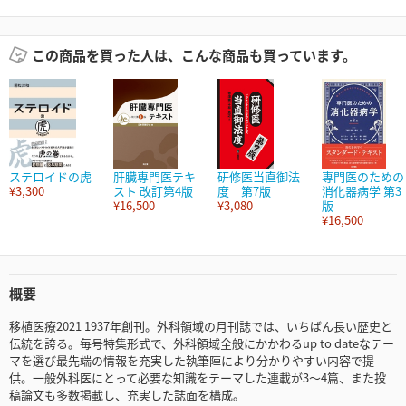
この商品を買った人は、こんな商品も買っています。
ステロイドの虎
肝臓専門医テキ
研修医当直御法
専門医のための
¥3,300
スト 改訂第4版
度 第7版
消化器病学 第3
¥16,500
¥3,080
版
¥16,500
概要
移植医療2021 1937年創刊。外科領域の月刊誌では、いちばん長い歴史と
伝統を誇る。毎号特集形式で、外科領域全般にかかわるup to dateなテー
マを選び最先端の情報を充実した執筆陣により分かりやすい内容で提
供。一般外科医にとって必要な知識をテーマした連載が3～4篇、また投
稿論文も多数掲載し、充実した誌面を構成。