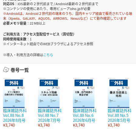
対応OS
iOS最新の２世代前まで / Android最新の２世代前まで
※コンテンツの使用にあたり、専用ビューアisho.jpが必要
※Androidは、Android２世代前の端末のうち、国内キャリア経由で販売されている端
末（Xperia、GALAXY、AQUOS、ARROWS、Nexusなど）にて動作確認しています
必要メモリ容量
22 MB以上
ご利用方法
アクセス型配信サービス（買切型）
同時使用端末数
1
※インターネット経由でのWEBブラウザによるアクセス参照
※導入・利用方法の詳細は
こちら
巻号一覧
臨床雑誌外科
臨床雑誌外科
臨床雑誌外科
臨床雑誌外科
Vol.88 No.8
Vol.88 No.7
Vol.88 No.6
Vol.88 No.5
2026年8月号
2026年7月号
2026年6月号
2026年5月号
¥3,740
¥3,740
¥3,740
¥3,740