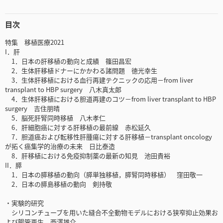
目次
特集 移植医療2021
I．肝
1．日本の肝移植の動向と成績 篠田昌宏
2．生体肝移植ドナーにかかわる諸問題 徳光幸生
3．生体肝移植における血行再建テクニックの応用－from liver
transplant to HBP surgery 八木真太郎
4．生体肝移植における胆道再建のコツ－from liver transplant to HBP
surgery 吉住朋晴
5．脳死肝腎同時移植 八木孝仁
6．肝細胞癌に対する肝移植の最前線 赤松延久
7．胆道癌および転移性肝腫瘍に対する肝移植－transplant oncology
が拓く癌集学的治療の未来 日比泰造
8．肝移植における免疫抑制薬の最新の知見 池田貴裕
II．膵
1．日本の膵移植の動向（膵単独移植，膵腎同時移植） 窪田敬一
2．日本の膵島移植の動向 剣持敬
・実験的研究
シリコンチューブを用いた縫合不全動物モデルにおける狭窄抑止効果お
よび腸管再生 西澤雄介