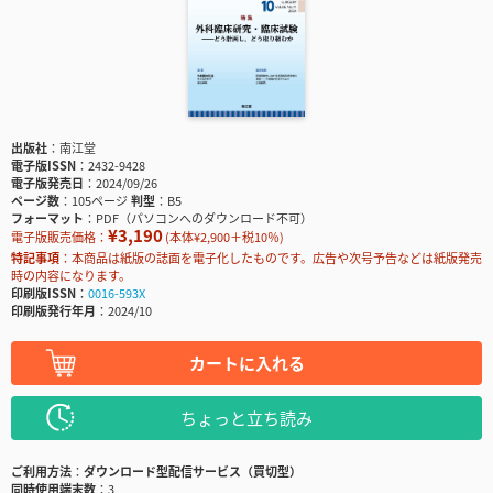
出版社
南江堂
電子版ISSN
2432-9428
電子版発売日
2024/09/26
ページ数
105ページ
判型
B5
フォーマット
PDF（パソコンへのダウンロード不可）
¥3,190
電子版販売価格：
(本体¥2,900＋税10％)
特記事項
本商品は紙版の誌面を電子化したものです。広告や次号予告などは紙版発売
時の内容になります。
印刷版ISSN
0016-593X
印刷版発行年月
2024/10
カートに入れる
ちょっと立ち読み
ご利用方法
ダウンロード型配信サービス（買切型）
同時使用端末数
3