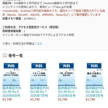
対応OS
iOS最新の２世代前まで / Android最新の２世代前まで
※コンテンツの使用にあたり、専用ビューアisho.jpが必要
※Androidは、Android２世代前の端末のうち、国内キャリア経由で販売されている端
末（Xperia、GALAXY、AQUOS、ARROWS、Nexusなど）にて動作確認しています
必要メモリ容量
18 MB以上
ご利用方法
アクセス型配信サービス（買切型）
同時使用端末数
1
※インターネット経由でのWEBブラウザによるアクセス参照
※導入・利用方法の詳細は
こちら
巻号一覧
臨床雑誌外科
臨床雑誌外科
臨床雑誌外科
臨床雑誌外科
Vol.88 No.8
Vol.88 No.7
Vol.88 No.6
Vol.88 No.5
2026年8月号
2026年7月号
2026年6月号
2026年5月号
¥3,740
¥3,740
¥3,740
¥3,740