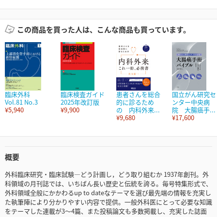
この商品を買った人は、こんな商品も買っています。
臨床外科
臨床検査ガイド
患者さんを総合
国立がん研究セ
Vol.81 No.3
2025年改訂版
的に診るため
ンター中央病
¥5,940
¥9,900
の 内科外来...
院 大腸癌手...
¥9,680
¥17,600
概要
外科臨床研究・臨床試験―どう計画し，どう取り組むか 1937年創刊。外
科領域の月刊誌では、いちばん長い歴史と伝統を誇る。毎号特集形式で、
外科領域全般にかかわるup to dateなテーマを選び最先端の情報を充実し
た執筆陣により分かりやすい内容で提供。一般外科医にとって必要な知識
をテーマした連載が3～4篇、また投稿論文も多数掲載し、充実した誌面