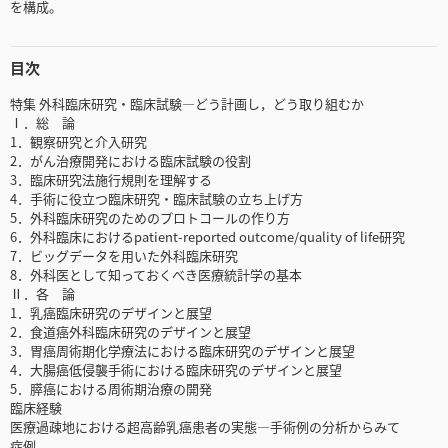
を構成。
目次
特集 外科臨床研究・臨床試験―どう計画し，どう取り組むか
Ⅰ．総 論
1．観察研究と介入研究
2．がん治療開発における臨床試験の役割
3．臨床研究法施行規則を理解する
4．手術に役立つ臨床研究・臨床試験の立ち上げ方
5．外科臨床研究のためのプロトコールの作り方
6．外科臨床におけるpatient-reported outcome/quality of life研究
7．ビッグデータを用いた外科臨床研究
8．外科医として知っておくべき医療統計学の基本
Ⅱ．各 論
1．乳癌臨床研究のデザインと展望
2．食道癌外科臨床研究のデザインと展望
3．胃癌周術期化学療法における臨床研究のデザインと展望
4．大腸癌低侵襲手術における臨床研究のデザインと展望
5．膵癌における周術期治療の開発
臨床経験
医療過疎地における超高齢乳癌患者の実態―手術例の分析からみて
症例