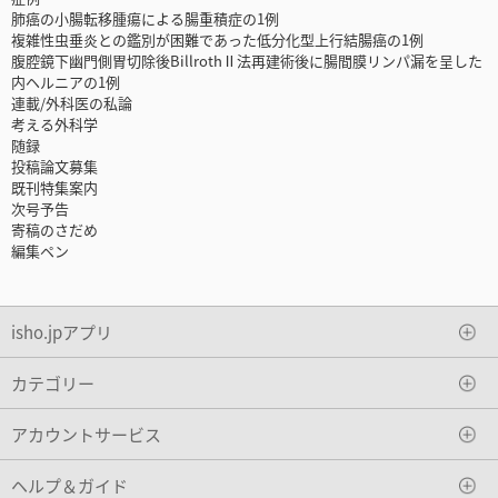
肺癌の小腸転移腫瘍による腸重積症の1例
複雑性虫垂炎との鑑別が困難であった低分化型上行結腸癌の1例
腹腔鏡下幽門側胃切除後BillrothⅡ法再建術後に腸間膜リンパ漏を呈した
内ヘルニアの1例
連載/外科医の私論
考える外科学
随録
投稿論文募集
既刊特集案内
次号予告
寄稿のさだめ
編集ペン
isho.jpアプリ
カテゴリー
アカウントサービス
ヘルプ＆ガイド