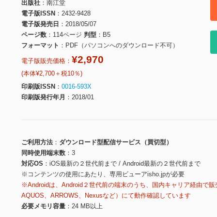
出版社
南江堂
電子版ISSN
2432-9428
電子版発売日
2018/05/07
ページ数
114ページ
判型
B5
フォーマット
PDF（パソコンへのダウンロード不可）
¥2,970
電子版販売価格：
(本体¥2,700＋税10％)
印刷版ISSN
0016-593X
印刷版発行年月
2018/01
ご利用方法
ダウンロード型配信サービス（買切型）
同時使用端末数
3
対応OS
iOS最新の２世代前まで / Android最新の２世代前まで
※コンテンツの使用にあたり、専用ビューアisho.jpが必要
※Androidは、Android２世代前の端末のうち、国内キャリア経由で販
AQUOS、ARROWS、Nexusなど）にて動作確認しています
必要メモリ容量
24 MB以上