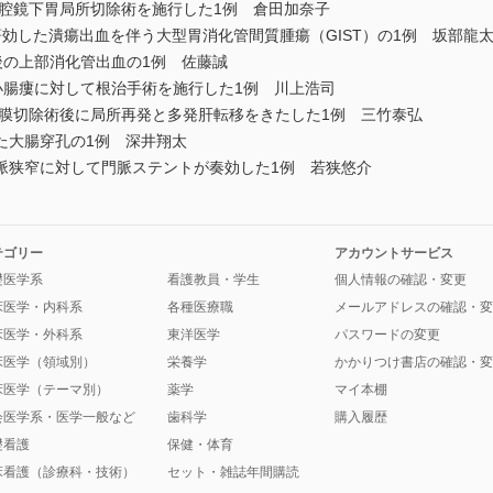
腹腔鏡下胃局所切除術を施行した1例 倉田加奈子
が著効した潰瘍出血を伴う大型胃消化管間質腫瘍（GIST）の1例 坂部龍
軽快後の上部消化管出血の1例 佐藤誠
腸瘻に対して根治手術を施行した1例 川上浩司
粘膜切除術後に局所再発と多発肝転移をきたした1例 三竹泰弘
大腸穿孔の1例 深井翔太
狭窄に対して門脈ステントが奏効した1例 若狭悠介
テゴリー
アカウントサービス
礎医学系
看護教員・学生
個人情報の確認・変更
床医学・内科系
各種医療職
メールアドレスの確認・変
床医学・外科系
東洋医学
パスワードの変更
床医学（領域別）
栄養学
かかりつけ書店の確認・変
床医学（テーマ別）
薬学
マイ本棚
会医学系・医学一般など
歯科学
購入履歴
礎看護
保健・体育
床看護（診療科・技術）
セット・雑誌年間購読