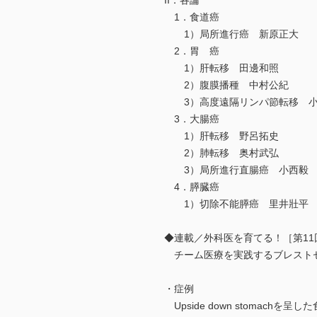
II．各論
1．食道癌
1）局所進行癌 新原正大
2．胃 癌
1）肝転移 田邊和照
2）腹膜播種 中村公紀
3）高度遠隔リンパ節転移 小
3．大腸癌
1）肝転移 野呂拓史
2）肺転移 奥村武弘
3）局所進行直腸癌 小西毅
4．膵臓癌
1）切除不能膵癌 里井壯平
◆連載／外科医を育てる！［第11
チーム医療を実践するブレストセ
・症例
Upside down stoma