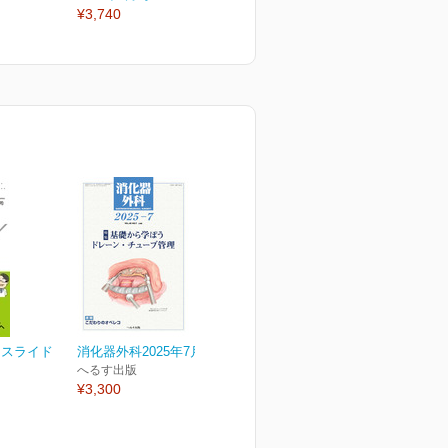
¥3,740
¥3,740
¥
Iスライド
消化器外科2025年7月号
へるす出版
¥3,300