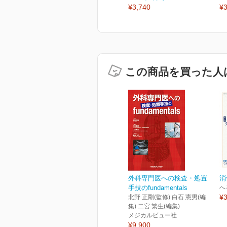
¥3,740
¥3
この商品を買った人
外科専門医への検査・処置
消
手技のfundamentals
へ
¥3
北野 正剛(監修) 白石 憲男(編
集) 二宮 繁生(編集)
メジカルビュー社
¥9,900