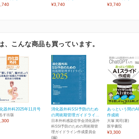
,740
¥3,740
¥3,740
は、こんな商品も買っています。
化器外科2025年11月号
消化器外科SSI予防のため
あっという間のA
るす出版
の周術期管理ガイドライ...
作成術
,300
日本外科感染症学会消化器外
大塚 篤司(著)
科SSI予防のための周術期管
医学書院
理ガイドライン作成委員会
¥3,300
(編)