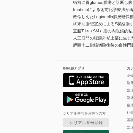
術前に胃glomus腫瘍と診断し
Imatinibによる術前化学療法
救命しえたLegionella肺炎
終末回腸憩室炎によるS状結腸小
直腸T1a（SM）癌の内視鏡的
人工肛門の腹腔外挙上部に生じた
膵頭十二指腸切除術後の良性門脈
isho.jpアプリ
カ
基
臨
臨
臨
臨
社
シリアル番号をお持ちの方
基
シリアル番号登録
臨