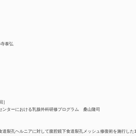
寺泰弘
回］
ンターにおける乳腺外科研修プログラム 桑山隆司
chを呈した食道裂孔ヘルニアに対して腹腔鏡下食道裂孔メッシュ修復術を施行した