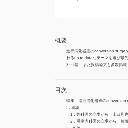
概要
進行消化器癌のconversion 
わるup to dateなテーマ
3～4篇、また投稿論文も多数掲
目次
特集 進行消化器癌のconversion su
I．総論
1．外科医の立場から 山口和
2．腫瘍内科医の立場から 佐