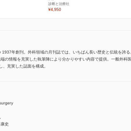
診断と治療社
¥4,950
surgery 1937年創刊。外科領域の月刊誌では、いちばん長い歴史と伝統
を選び最先端の情報を充実した執筆陣により分かりやすい内容で提供。一般外
載し、充実した誌面を構成。
rgery
也
藤康史