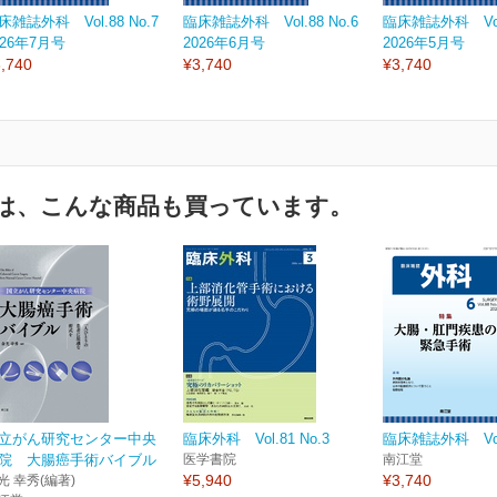
床雑誌外科 Vol.88 No.7
臨床雑誌外科 Vol.88 No.6
臨床雑誌外科 Vol.
026年7月号
2026年6月号
2026年5月号
,740
¥3,740
¥3,740
は、こんな商品も買っています。
立がん研究センター中央
臨床外科 Vol.81 No.3
臨床雑誌外科 Vol.
院 大腸癌手術バイブル
医学書院
南江堂
¥5,940
¥3,740
光 幸秀(編著)