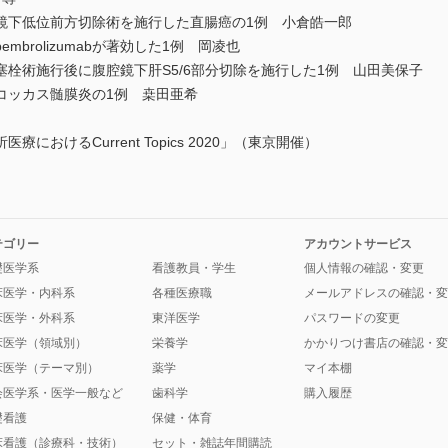
下低位前方切除術を施行した直腸癌の1例 小倉皓一郎
rolizumabが著効した1例 岡凌也
栓術施行後に腹腔鏡下肝S5/6部分切除を施行した1例 山田美保子
ッカス髄膜炎の1例 桒田亜希
けるCurrent Topics 2020」（東京開催）
テゴリー
アカウントサービス
礎医学系
看護教員・学生
個人情報の確認・変更
床医学・内科系
各種医療職
メールアドレスの確認・変
床医学・外科系
東洋医学
パスワードの変更
床医学（領域別）
栄養学
かかりつけ書店の確認・変
床医学（テーマ別）
薬学
マイ本棚
会医学系・医学一般など
歯科学
購入履歴
礎看護
保健・体育
床看護（診療科・技術）
セット・雑誌年間購読