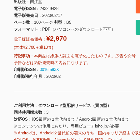
出版社
南江堂
電子版ISSN
2432-9428
電子版発売日
2020/02/17
ページ数
100ページ
判型
B5
フォーマット
PDF（パソコンへのダウンロード不可）
¥2,970
電子版販売価格：
(本体¥2,700＋税10％)
特記事項
本商品は紙版の誌面を電子化したものです。広告や次号
予告などは紙版発売時の内容になります。
印刷版ISSN
0016-593X
印刷版発行年月
2020/02
ご利用方法
ダウンロード型配信サービス（買切型）
同時使用端末数
3
対応OS
iOS最新の２世代前まで / Android最新の２世代前まで
※コンテンツの使用にあたり、専用ビューアisho.jpが必要
※Androidは、Android２世代前の端末のうち、国内キャリア経由で販
AQUOS、ARROWS、Nexusなど）にて動作確認しています