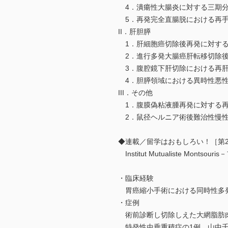
4．潰瘍性大腸炎に対する三期分
5．再発完全直腸脱における再手
II．肝胆膵
1．肝細胞癌切除後再発に対する
2．進行多発大腸癌肝転移切除後
3．腹腔鏡下肝切除における再肝
4．胆膵領域における異時性悪性
III．その他
1．腹膜偽粘液腫再発に対する再切除
2．鼠径ヘルニア術後難治性慢性
◆連載／留学はおもしろい！［第
Institut Mutualiste M
・臨床経験
胃癌縮小手術における同時性多
・症例
術前診断し切除しえた大網脂肪肉
特発性虫垂重積症の1例 山中