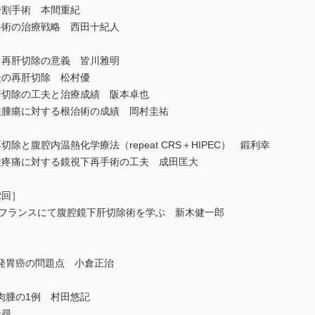
割手術 本間重紀
術の治療戦略 西田十紀人
再肝切除の意義 皆川雅明
の再肝切除 松村優
切除の工夫と治療成績 阪本卓也
腫瘍に対する根治術の成績 岡村圭祐
と腹腔内温熱化学療法（repeat CRS＋HIPEC） 鍛利幸
疼痛に対する鏡視下再手術の工夫 成田匡大
2回］
ontsouris－フランスにて腹腔鏡下肝切除術を学ぶ 新木健一郎
発胃癌の問題点 小倉正治
腫の1例 村田悠記
千尋