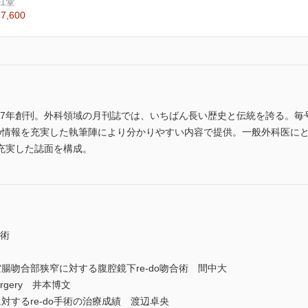
江堂
7,600
 1937年創刊。外科領域の月刊誌では、いちばん長い歴史と伝統を誇る。
び最先端の情報を充実した執筆陣により分かりやすい内容で提供。一般外科医
充実した誌面を構成。
手術
吻合部狭窄に対する腹腔鏡下re-do吻合術 間中大
urgery 井本博文
するre-do手術の治療成績 渡辺卓央