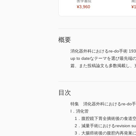
医学書院
南
¥3,960
¥1
概要
消化器外科におけるre-do手術
up to dateなテーマを選
篇、また投稿論文も多数掲載し、
目次
特集 消化器外科におけるre-do
I．消化管
1．腹腔鏡下胃全摘術後の食道空腸
2．減量手術におけるrevision s
3．大腸癌術後の腹腔内再発巣に対