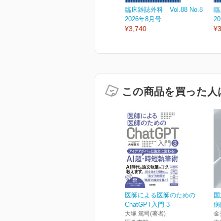
臨床雑誌外科 Vol.88 No.8
臨
2026年8月号
2
¥3,740
¥3
この商品を買った人
医師による医師のための
国
ChatGPT入門 3
病
大塚 篤司(著者)
金