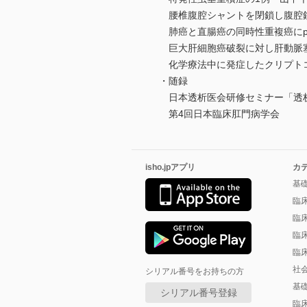
腰椎腹腔シャントを閉鎖し腹腔鏡
肺癌と直腸癌の同時性重複癌にpemb
巨大肝細胞癌破裂に対し肝動脈塞
化学療法中に発症したクリプトコ
・随録
日本透析医会研修セミナー「透析医療にお
第4回日本臨床肛門病学会
isho.jpアプリ
カ
基
臨
臨
臨
臨
社
シリアル番号をお持ちの方
基
シリアル番号登録
臨