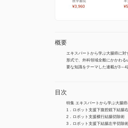
医学書院
羊
¥3,960
¥5
概要
エキスパートから学ぶ大腸癌に対す
形式で、外科領域全般にかかわるu
要な知識をテーマした連載が3～
目次
特集 エキスパートから学ぶ大腸
1．ロボット支援下腹腔鏡下結腸
2．ロボット支援横行結腸切除術
3．ロボット支援下結腸左半切除