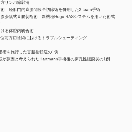
側方リンパ節郭清
術―経肛門的直腸間膜全切除術を併用した2 team手術
腹会陰式直腸切断術―新機種Hugo RASシステムを用いた術式
術
おける体腔内吻合術
高位前方切除術におけるトラブルシューティング
定術を施行した盲腸捻転症の1例
が原因と考えられたHartmann手術後の穿孔性腹膜炎の1例