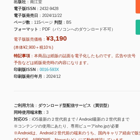
出版社
南江堂
電子版ISSN
2432-9428
電子版発売日
2024/11/22
ページ数
115ページ
判型
B5
フォーマット
PDF（パソコンへのダウンロード不可）
¥3,190
電子版販売価格：
(本体¥2,900＋税10％)
特記事項
本商品は紙版の誌面を電子化したものです。広告や次号
予告などは紙版発売時の内容になります。
印刷版ISSN
0016-593X
印刷版発行年月
2024/12
ご利用方法
ダウンロード型配信サービス（買切型）
同時使用端末数
3
対応OS
iOS最新の２世代前まで / Android最新の２世代前まで
※コンテンツの使用にあたり、専用ビューアisho.jpが必要
※Androidは、Android２世代前の端末のうち、国内キャリア経由で販
AQUOS、ARROWS、Nexusなど）にて動作確認しています