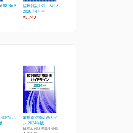
88 No.5
臨床雑誌外科 Vol.88 No.4
臨床雑誌外科 Vol.88 No.3
臨
2026年4月号
2026年3月号
2
¥3,740
¥3,740
¥
作用対策ハ
放射線治療計画ガイドライ
版
ン 2024年版
日本放射線腫瘍学会(編)