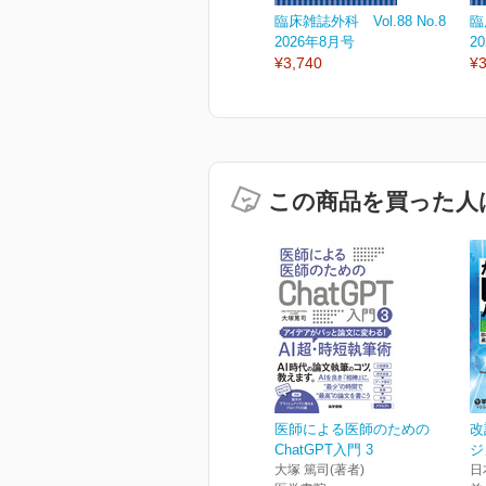
臨床雑誌外科 Vol.88 No.8
臨
2026年8月号
2
¥3,740
¥3
この商品を買った人
医師による医師のための
改
ChatGPT入門 3
ジ
大塚 篤司(著者)
日