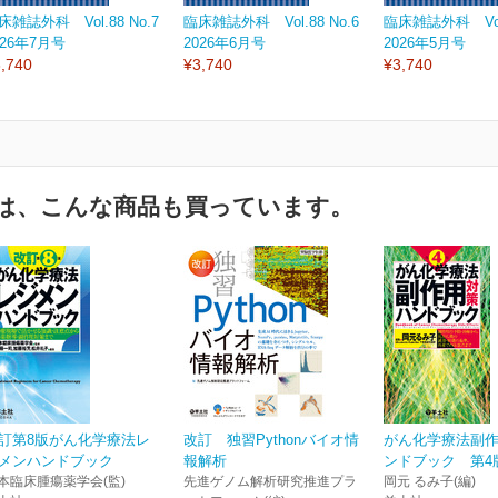
床雑誌外科 Vol.88 No.7
臨床雑誌外科 Vol.88 No.6
臨床雑誌外科 Vol.
026年7月号
2026年6月号
2026年5月号
,740
¥3,740
¥3,740
は、こんな商品も買っています。
訂第8版がん化学療法レ
改訂 独習Pythonバイオ情
がん化学療法副
メンハンドブック
報解析
ンドブック 第4
本臨床腫瘍薬学会(監)
先進ゲノム解析研究推進プラ
岡元 るみ子(編)