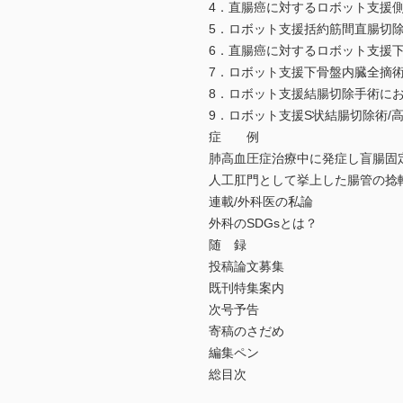
4．直腸癌に対するロボット支援
5．ロボット支援括約筋間直腸切除
6．直腸癌に対するロボット支援下
7．ロボット支援下骨盤内臓全摘
8．ロボット支援結腸切除手術に
9．ロボット支援S状結腸切除術/
症 例
肺高血圧症治療中に発症し盲腸固
人工肛門として挙上した腸管の捻転
連載/外科医の私論
外科のSDGsとは？
随 録
投稿論文募集
既刊特集案内
次号予告
寄稿のさだめ
編集ペン
総目次