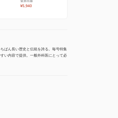
金原出版
¥5,940
いちばん長い歴史と伝統を誇る。毎号特集
りやすい内容で提供。一般外科医にとって必