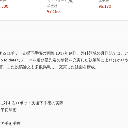
土社
ットフォーム(編)
羊土社
,500
羊土社
¥5,170
¥7,150
るロボット支援下手術の実際 1937年創刊。外科領域の月刊誌では、
p to dateなテーマを選び最先端の情報を充実した執筆陣により分か
4篇、また投稿論文も多数掲載し、充実した誌面を構成。
癌に対するロボット支援下手術の実際
右半切除術
術の手術手技