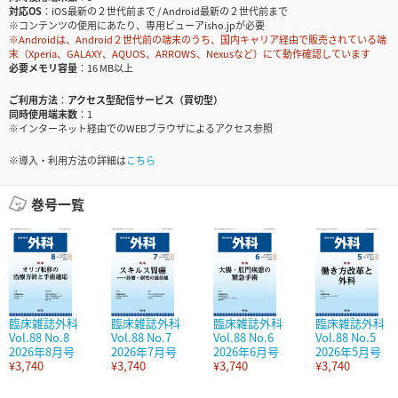
対応OS
iOS最新の２世代前まで / Android最新の２世代前まで
※コンテンツの使用にあたり、専用ビューアisho.jpが必要
※Androidは、Android２世代前の端末のうち、国内キャリア経由で販売されている端
末（Xperia、GALAXY、AQUOS、ARROWS、Nexusなど）にて動作確認しています
必要メモリ容量
16 MB以上
ご利用方法
アクセス型配信サービス（買切型）
同時使用端末数
1
※インターネット経由でのWEBブラウザによるアクセス参照
※導入・利用方法の詳細は
こちら
巻号一覧
臨床雑誌外科
臨床雑誌外科
臨床雑誌外科
臨床雑誌外科
Vol.88 No.8
Vol.88 No.7
Vol.88 No.6
Vol.88 No.5
2026年8月号
2026年7月号
2026年6月号
2026年5月号
¥3,740
¥3,740
¥3,740
¥3,740