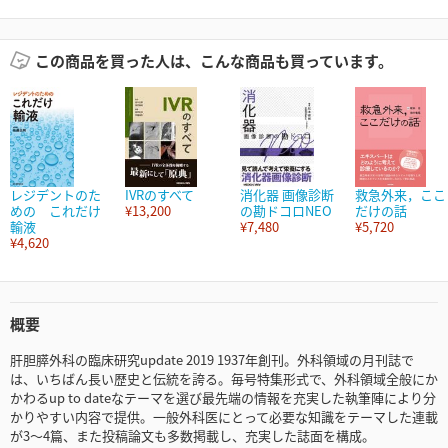
この商品を買った人は、こんな商品も買っています。
レジデントのた
IVRのすべて
消化器 画像診断
救急外来，ここ
めの これだけ
¥13,200
の勘ドコロNEO
だけの話
輸液
¥7,480
¥5,720
¥4,620
概要
肝胆膵外科の臨床研究update 2019 1937年創刊。外科領域の月刊誌で
は、いちばん長い歴史と伝統を誇る。毎号特集形式で、外科領域全般にか
かわるup to dateなテーマを選び最先端の情報を充実した執筆陣により分
かりやすい内容で提供。一般外科医にとって必要な知識をテーマした連載
が3～4篇、また投稿論文も多数掲載し、充実した誌面を構成。