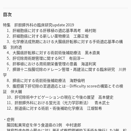
目次
特集 肝胆膵外科の臨床研究update 2019
1．肝細胞癌に対する肝移植の適応基準再考 嶋村剛
2．肝細胞癌に対する新しい薬物療法 工藤正俊
3．化学療法成熟期における大腸癌肝転移に対する手術適応基準の構
築 別府透
4．大腸癌肝転移に対する術前術後補助療法 黒木直美
5．肝切除周術期管理に関するRCT 有田淳一
6．肝移植における周術期栄養管理の意義 海道利実
7．膵頭十二指腸切除のドレーン管理・再建法に関する臨床研究 川井
学
8．膵癌に対する術前術後補助療法 海野倫明
9．腹腔鏡下肝切除の至適適応とは―Difficulty scoreの構築とその検
証 伴大輔
10．肝切除術中ナビゲーションの現在と今後の展望 高本健史
11．肝胆膵外科における蛍光法（光力学診断法） 青木武士
12．胆道癌に対する術前・術後補助化学療法 江畑智希
・症例
腸回転異常症を伴う食道癌の1例 中村達郎
狭窄型虚血性小腸炎に対し単孔式腹腔鏡補助下手術を施行した1例 松