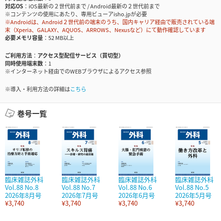
対応OS
iOS最新の２世代前まで / Android最新の２世代前まで
※コンテンツの使用にあたり、専用ビューアisho.jpが必要
※Androidは、Android２世代前の端末のうち、国内キャリア経由で販売されている端
末（Xperia、GALAXY、AQUOS、ARROWS、Nexusなど）にて動作確認しています
必要メモリ容量
52 MB以上
ご利用方法
アクセス型配信サービス（買切型）
同時使用端末数
1
※インターネット経由でのWEBブラウザによるアクセス参照
※導入・利用方法の詳細は
こちら
巻号一覧
臨床雑誌外科
臨床雑誌外科
臨床雑誌外科
臨床雑誌外科
Vol.88 No.8
Vol.88 No.7
Vol.88 No.6
Vol.88 No.5
2026年8月号
2026年7月号
2026年6月号
2026年5月号
¥3,740
¥3,740
¥3,740
¥3,740