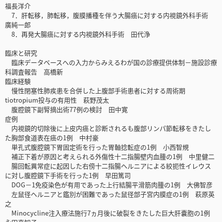
福長洋介
7．肝転移，肺転移，腹膜播種を伴う大腸癌に対する内視鏡外科手術
廣純一郎
8．再発大腸癌に対する内視鏡外科手術 田代浄
臨床と研究
臨床データベースへの入力からみえるわが国の診療提供体制－施設診療
科調査報告 高橋新
臨床経験
慢性閉塞性肺疾患を合併した上腹部手術患者に対する周術期
tiotropium投与の有用性 萩野茂太
腹腔鏡下副腎摘出術77例の検討 田中寛
症例
内視鏡的切除後に上皮内癌と診断されるも腹部リンパ節転移をきたし
た胸部食道表在癌の1例 中村豪
単孔式腹腔鏡下胃固定術を行った胃軸捻転症の1例 小西智規
補正下着が原因と考えられる外傷性十二指腸壁内血腫の1例 中里健二
腸回転異常症に起因した右傍十二指腸ヘルニアによる絞扼性イレウス
に対し腹腔鏡下手術を行った1例 早田篤司
DOG－1免疫染色が有用であった上行結腸平滑筋肉腫の1例 大佛智彦
左鼠径ヘルニアと鑑別が困難であった鼠径部子宮内膜症の1例 萩原英
之
Minocycline注入療法施行7ヵ月後に破裂をきたした巨大肝嚢胞の1例