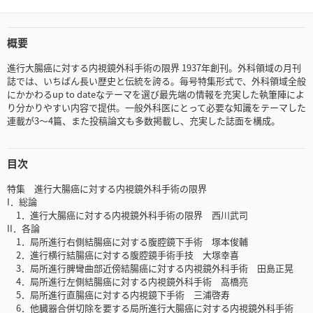
概要
進行大腸癌に対する内視鏡外科手術の限界 1937年創刊。外科領域の月刊
誌では、いちばん長い歴史と伝統を誇る。毎号特集形式で、外科領域全般
にかかわるup to dateなテーマを選び最先端の情報を充実した執筆陣によ
り分かりやすい内容で提供。一般外科医にとって必要な知識をテーマした
連載が3～4篇、また投稿論文も多数掲載し、充実した誌面を構成。
目次
特集 進行大腸癌に対する内視鏡外科手術の限界
I．総論
1．進行大腸癌に対する内視鏡外科手術の限界 西川武司
II．各論
1．局所進行右側結腸癌に対する腹腔鏡下手術 塚本俊輔
2．進行横行結腸癌に対する腹腔鏡手術手技 大塚幸喜
3．局所進行脾彎曲部近傍結腸癌に対する内視鏡外科手術 田島正晃
4．局所進行左側結腸癌に対する内視鏡外科手術 高橋亮
5．局所進行直腸癌に対する内視鏡下手術 三浦啓寿
6．他臓器合併切除を要する局所進行大腸癌に対する内視鏡外科手術