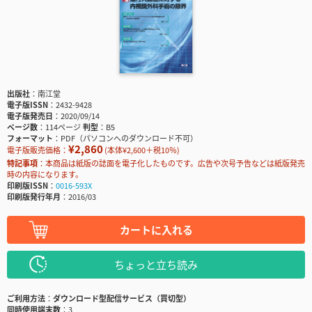
出版社
南江堂
電子版ISSN
2432-9428
電子版発売日
2020/09/14
ページ数
114ページ
判型
B5
フォーマット
PDF（パソコンへのダウンロード不可）
¥2,860
電子版販売価格：
(本体¥2,600＋税10％)
特記事項
本商品は紙版の誌面を電子化したものです。広告や次号予告などは紙版発売
時の内容になります。
印刷版ISSN
0016-593X
印刷版発行年月
2016/03
カートに入れる
ちょっと立ち読み
ご利用方法
ダウンロード型配信サービス（買切型）
同時使用端末数
3