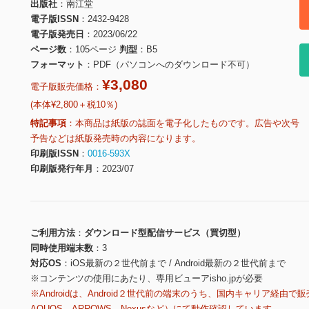
出版社
南江堂
電子版ISSN
2432-9428
電子版発売日
2023/06/22
ページ数
105ページ
判型
B5
フォーマット
PDF（パソコンへのダウンロード不可）
¥3,080
電子版販売価格：
(本体¥2,800＋税10％)
特記事項
本商品は紙版の誌面を電子化したものです。広告や次号
予告などは紙版発売時の内容になります。
印刷版ISSN
0016-593X
印刷版発行年月
2023/07
ご利用方法
ダウンロード型配信サービス（買切型）
同時使用端末数
3
対応OS
iOS最新の２世代前まで / Android最新の２世代前まで
※コンテンツの使用にあたり、専用ビューアisho.jpが必要
※Androidは、Android２世代前の端末のうち、国内キャリア経由で販
AQUOS、ARROWS、Nexusなど）にて動作確認しています