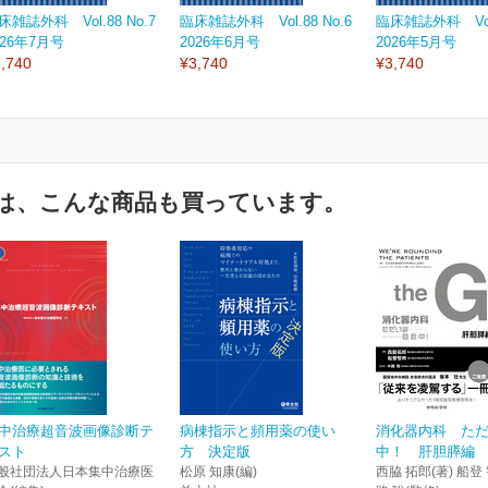
床雑誌外科 Vol.88 No.7
臨床雑誌外科 Vol.88 No.6
臨床雑誌外科 Vol.
026年7月号
2026年6月号
2026年5月号
,740
¥3,740
¥3,740
は、こんな商品も買っています。
中治療超音波画像診断テ
病棟指示と頻用薬の使い
消化器内科 た
スト
方 決定版
中！ 肝胆膵編
般社団法人日本集中治療医
松原 知康(編)
西脇 拓郎(著) 船登 