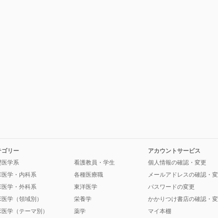
テゴリー
アカウントサービス
礎医学系
看護教員・学生
個人情報の確認・変更
床医学・内科系
各種医療職
メールアドレスの確認・変
床医学・外科系
東洋医学
パスワードの変更
床医学（領域別）
栄養学
かかりつけ書店の確認・変
床医学（テーマ別）
薬学
マイ本棚