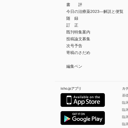
書 評
今日の治療薬2023―解説と便覧
随 録
訂 正
既刊特集案内
投稿論文募集
次号予告
寄稿のさだめ
編集ペン
isho.jpアプリ
カ
基
臨
臨
臨
臨