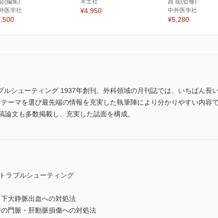
会(編集)
羊土社
路 聡(監修)
外医学社
¥4,950
中外医学社
,500
¥5,280
ルシューティング 1937年創刊。外科領域の月刊誌では、いちばん長
dateなテーマを選び最先端の情報を充実した執筆陣により分かりやすい内
投稿論文も多数掲載し、充実した誌面を構成。
中トラブルシューティング
・下大静脈出血への対処法
時の門脈・肝動脈損傷への対処法