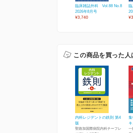
臨床雑誌外科 Vol.88 No.8
臨
2026年8月号
2
¥3,740
¥3
この商品を買った人
内科レジデントの鉄則 第4
集
版
キ
聖路加国際病院内科チーフレ
一