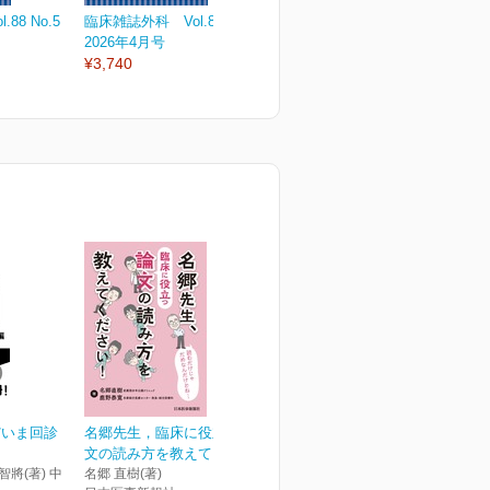
88 No.5
臨床雑誌外科 Vol.88 No.4
臨床雑誌外科 Vol.88 No.3
臨
2026年4月号
2026年3月号
2
¥3,740
¥3,740
¥
だいま回診
名郷先生，臨床に役立つ論
文の読み方を教えてくだ...
智將(著) 中
名郷 直樹(著)