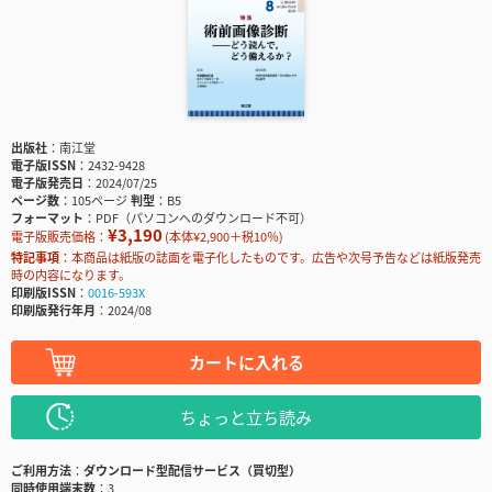
出版社
南江堂
電子版ISSN
2432-9428
電子版発売日
2024/07/25
ページ数
105ページ
判型
B5
フォーマット
PDF（パソコンへのダウンロード不可）
¥3,190
電子版販売価格：
(本体¥2,900＋税10％)
特記事項
本商品は紙版の誌面を電子化したものです。広告や次号予告などは紙版発売
時の内容になります。
印刷版ISSN
0016-593X
印刷版発行年月
2024/08
カートに入れる
ちょっと立ち読み
ご利用方法
ダウンロード型配信サービス（買切型）
同時使用端末数
3