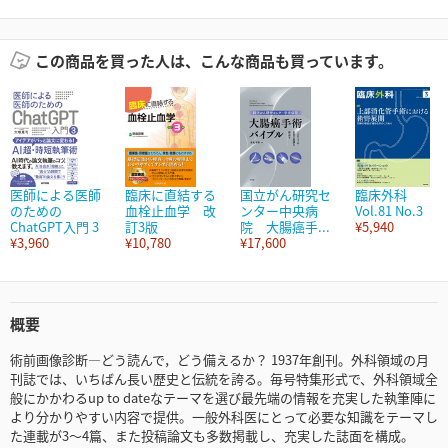
この商品を買った人は、こんな商品も買っています。
医師による医師
臨床に直結する
国立がん研究セ
臨床外科
のための
血栓止血学 改
ンター中央病
Vol.81 No.3
ChatGPT入門 3
訂3版
院 大腸癌手...
¥5,940
¥3,960
¥10,780
¥17,600
概要
術前画像診断―どう読んで，どう備えるか？ 1937年創刊。外科領域の月
刊誌では、いちばん長い歴史と伝統を誇る。毎号特集形式で、外科領域全
般にかかわるup to dateなテーマを選び最先端の情報を充実した執筆陣に
より分かりやすい内容で提供。一般外科医にとって必要な知識をテーマし
た連載が3～4篇、また投稿論文も多数掲載し、充実した誌面を構成。