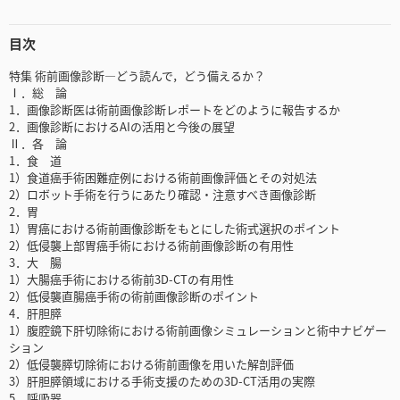
目次
特集 術前画像診断―どう読んで，どう備えるか？
Ⅰ．総 論
1．画像診断医は術前画像診断レポートをどのように報告するか
2．画像診断におけるAIの活用と今後の展望
Ⅱ．各 論
1．食 道
1）食道癌手術困難症例における術前画像評価とその対処法
2）ロボット手術を行うにあたり確認・注意すべき画像診断
2．胃
1）胃癌における術前画像診断をもとにした術式選択のポイント
2）低侵襲上部胃癌手術における術前画像診断の有用性
3．大 腸
1）大腸癌手術における術前3D-CTの有用性
2）低侵襲直腸癌手術の術前画像診断のポイント
4．肝胆膵
1）腹腔鏡下肝切除術における術前画像シミュレーションと術中ナビゲー
ション
2）低侵襲膵切除術における術前画像を用いた解剖評価
3）肝胆膵領域における手術支援のための3D-CT活用の実際
5．呼吸器