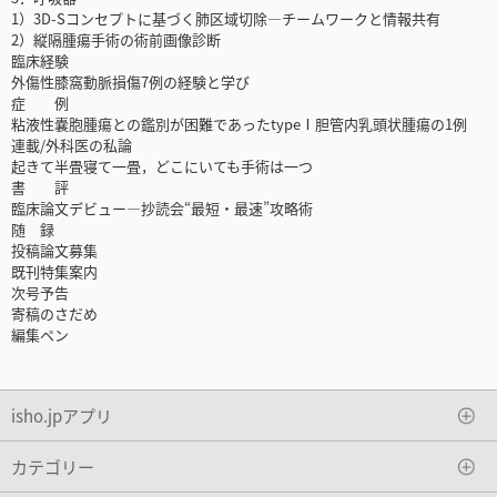
1）3D-Sコンセプトに基づく肺区域切除―チームワークと情報共有
2）縦隔腫瘍手術の術前画像診断
臨床経験
外傷性膝窩動脈損傷7例の経験と学び
症 例
粘液性嚢胞腫瘍との鑑別が困難であったtypeⅠ胆管内乳頭状腫瘍の1例
連載/外科医の私論
起きて半畳寝て一畳，どこにいても手術は一つ
書 評
臨床論文デビュー―抄読会“最短・最速”攻略術
随 録
投稿論文募集
既刊特集案内
次号予告
寄稿のさだめ
編集ペン
isho.jpアプリ
カテゴリー