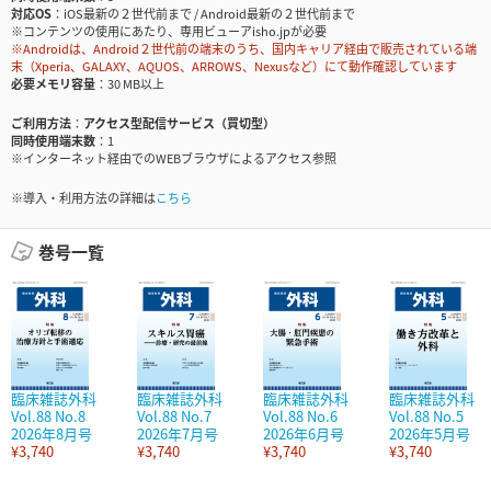
対応OS
iOS最新の２世代前まで / Android最新の２世代前まで
※コンテンツの使用にあたり、専用ビューアisho.jpが必要
※Androidは、Android２世代前の端末のうち、国内キャリア経由で販売されている端
末（Xperia、GALAXY、AQUOS、ARROWS、Nexusなど）にて動作確認しています
必要メモリ容量
30 MB以上
ご利用方法
アクセス型配信サービス（買切型）
同時使用端末数
1
※インターネット経由でのWEBブラウザによるアクセス参照
※導入・利用方法の詳細は
こちら
巻号一覧
臨床雑誌外科
臨床雑誌外科
臨床雑誌外科
臨床雑誌外科
Vol.88 No.8
Vol.88 No.7
Vol.88 No.6
Vol.88 No.5
2026年8月号
2026年7月号
2026年6月号
2026年5月号
¥3,740
¥3,740
¥3,740
¥3,740