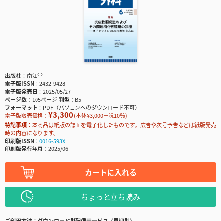
出版社
南江堂
電子版ISSN
2432-9428
電子版発売日
2025/05/27
ページ数
105ページ
判型
B5
フォーマット
PDF（パソコンへのダウンロード不可）
¥3,300
電子版販売価格：
(本体¥3,000＋税10％)
特記事項
本商品は紙版の誌面を電子化したものです。広告や次号予告などは紙版発売
時の内容になります。
印刷版ISSN
0016-593X
印刷版発行年月
2025/06
カートに入れる
ちょっと立ち読み
ご利用方法
ダウンロード型配信サービス（買切型）