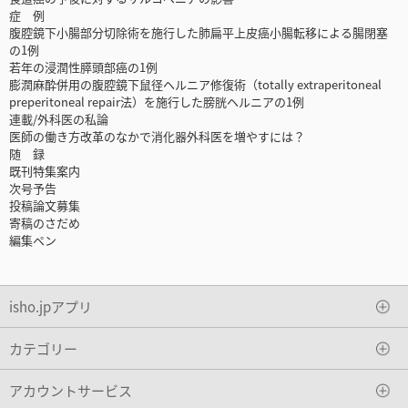
症 例
腹腔鏡下小腸部分切除術を施行した肺扁平上皮癌小腸転移による腸閉塞
の1例
若年の浸潤性膵頭部癌の1例
膨潤麻酔併用の腹腔鏡下鼠径ヘルニア修復術（totally extraperitoneal
preperitoneal repair法）を施行した膀胱ヘルニアの1例
連載/外科医の私論
医師の働き方改革のなかで消化器外科医を増やすには？
随 録
既刊特集案内
次号予告
投稿論文募集
寄稿のさだめ
編集ペン
isho.jpアプリ
カテゴリー
アカウントサービス