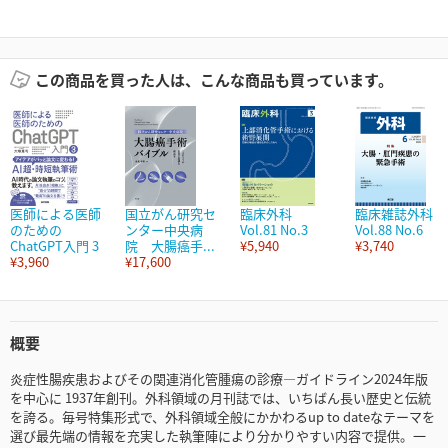
この商品を買った人は、こんな商品も買っています。
医師による医師
国立がん研究セ
臨床外科
臨床雑誌外科
のための
ンター中央病
Vol.81 No.3
Vol.88 No.6
ChatGPT入門 3
院 大腸癌手...
¥5,940
¥3,740
¥3,960
¥17,600
概要
炎症性腸疾患およびその関連消化管腫瘍の診療―ガイドライン2024年版
を中心に 1937年創刊。外科領域の月刊誌では、いちばん長い歴史と伝統
を誇る。毎号特集形式で、外科領域全般にかかわるup to dateなテーマを
選び最先端の情報を充実した執筆陣により分かりやすい内容で提供。一