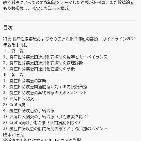
般外科医にとって必要な知識をテーマした連載が3～4篇、また投稿論文
も多数掲載し、充実した誌面を構成。
目次
特集 炎症性腸疾患およびその関連消化管腫瘍の診療―ガイドライン2024
年版を中心に
Ⅰ．総 論
1．炎症性腸疾患関連消化管腫瘍の疫学とサーベイランス
2．炎症性腸疾患関連消化管腫瘍の病理診断
3．炎症性腸疾患関連消化管腫瘍の予後
Ⅱ．各 論
1．炎症性腸疾患の診断
2．炎症性腸疾患関連腫瘍に対する内視鏡治療
3．炎症性腸疾患の薬物治療の実際とポイント
1）潰瘍性大腸炎
2）Crohn病
4．炎症性腸疾患の手術治療
1）潰瘍性大腸炎の手術治療（肛門病変を除く）
2）Crohn病の手術治療（肛門病変を除く）
3）炎症性腸疾患の肛門病変の診断と手術治療のポイント
臨床と研究
食道癌の予後に対するサルコペニアの影響