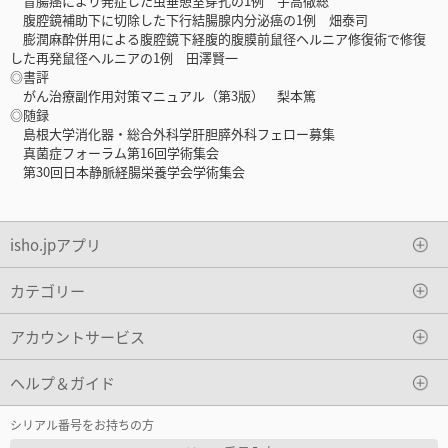
盲腸癌により発症した虫垂憩室穿孔の1例 宇高徹総
腹腔鏡補助下に切除した下行結腸腺内分泌癌の1例 畑泰司
膨潤麻酔併用による腹腔鏡下経腹的腹膜前鼠径ヘルニア修復術で修復
した再発鼠径ヘルニアの1例 田澤賢一
◎書評
がん治療副作用対策マニュアル（第3版） 梨本篤
◎随録
島根大学消化器・総合外科学肝胆膵外科フェロー募集
真菌症フォーラム第16回学術集会
第30回日本静脈経腸栄養学会学術集会
isho.jpアプリ
カテゴリー
アカウントサービス
ヘルプ＆ガイド
シリアル番号をお持ちの方