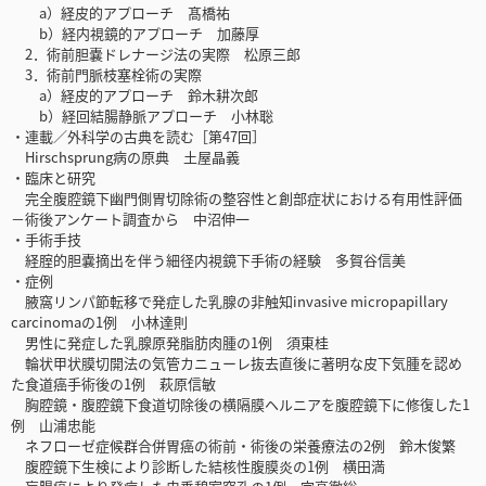
a）経皮的アプローチ 髙橋祐
b）経内視鏡的アプローチ 加藤厚
2．術前胆嚢ドレナージ法の実際 松原三郎
3．術前門脈枝塞栓術の実際
a）経皮的アプローチ 鈴木耕次郎
b）経回結腸静脈アプローチ 小林聡
・連載／外科学の古典を読む［第47回］
Hirschsprung病の原典 土屋晶義
・臨床と研究
完全腹腔鏡下幽門側胃切除術の整容性と創部症状における有用性評価
－術後アンケート調査から 中沼伸一
・手術手技
経腟的胆嚢摘出を伴う細径内視鏡下手術の経験 多賀谷信美
・症例
腋窩リンパ節転移で発症した乳腺の非触知invasive micropapillary
carcinomaの1例 小林達則
男性に発症した乳腺原発脂肪肉腫の1例 須東桂
輪状甲状膜切開法の気管カニューレ抜去直後に著明な皮下気腫を認め
た食道癌手術後の1例 萩原信敏
胸腔鏡・腹腔鏡下食道切除後の横隔膜ヘルニアを腹腔鏡下に修復した1
例 山浦忠能
ネフローゼ症候群合併胃癌の術前・術後の栄養療法の2例 鈴木俊繁
腹腔鏡下生検により診断した結核性腹膜炎の1例 横田満