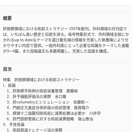
概要
肝胆膵領域における術前ストラテジー 1937年創刊。外科領域の月刊誌で
は、いちばん長い歴史と伝統を誇る。毎号特集形式で、外科領域全般にか
かわるup to dateなテーマを選び最先端の情報を充実した執筆陣により分
かりやすい内容で提供。一般外科医にとって必要な知識をテーマした連載
が3～4篇、また投稿論文も多数掲載し、充実した誌面を構成。
目次
特集 肝胆膵領域における術前ストラテジー
I．総論
1．肝胆膵手術例の術前栄養管理 齋藤裕
2．肝予備能評価法の実際 水口徹
3．肝volumetryとシミュレーション 佐藤彰一
4．門脈圧亢進症合併肝癌の術前管理 敦賀陽介
5．膵頭十二指腸切除術前に減黄処置は必要か 川井学
6．肝門部胆管癌に対する術前減黄戦略 脊山泰治
II．手技各論
1．術前胆道ドレナージ法の実際