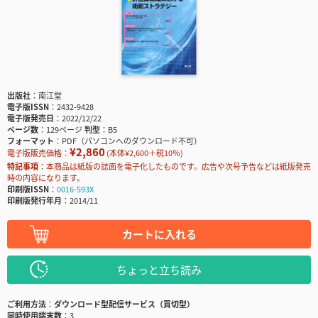
出版社
南江堂
電子版ISSN
2432-9428
電子版発売日
2022/12/22
ページ数
129ページ
判型
B5
フォーマット
PDF（パソコンへのダウンロード不可）
¥2,860
電子版販売価格：
(本体¥2,600＋税10％)
特記事項
本商品は紙版の誌面を電子化したものです。広告や次号予告などは紙版発売
時の内容になります。
印刷版ISSN
0016-593X
印刷版発行年月
2014/11
カートに入れる
ちょっと立ち読み
ご利用方法
ダウンロード型配信サービス（買切型）
同時使用端末数
3