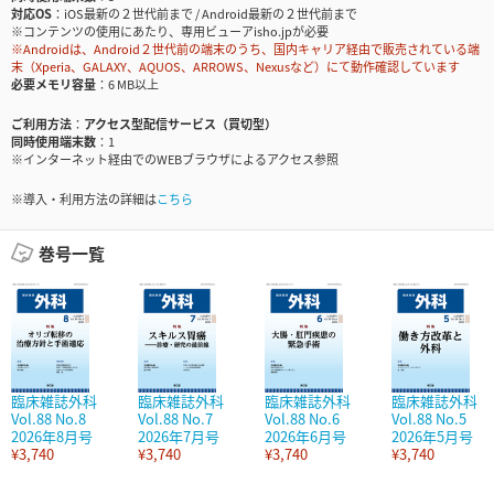
対応OS
iOS最新の２世代前まで / Android最新の２世代前まで
※コンテンツの使用にあたり、専用ビューアisho.jpが必要
※Androidは、Android２世代前の端末のうち、国内キャリア経由で販売されている端
末（Xperia、GALAXY、AQUOS、ARROWS、Nexusなど）にて動作確認しています
必要メモリ容量
6 MB以上
ご利用方法
アクセス型配信サービス（買切型）
同時使用端末数
1
※インターネット経由でのWEBブラウザによるアクセス参照
※導入・利用方法の詳細は
こちら
巻号一覧
臨床雑誌外科
臨床雑誌外科
臨床雑誌外科
臨床雑誌外科
Vol.88 No.8
Vol.88 No.7
Vol.88 No.6
Vol.88 No.5
2026年8月号
2026年7月号
2026年6月号
2026年5月号
¥3,740
¥3,740
¥3,740
¥3,740