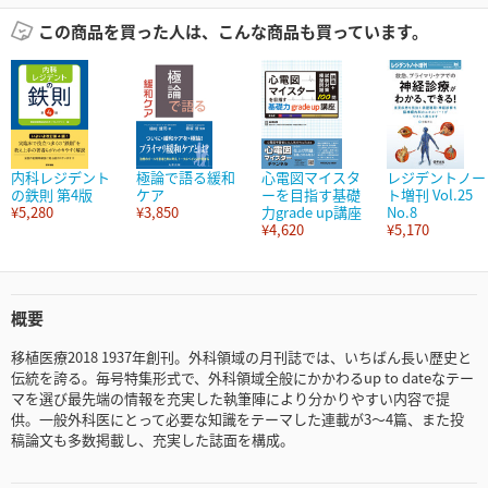
この商品を買った人は、こんな商品も買っています。
内科レジデント
極論で語る緩和
心電図マイスタ
レジデントノー
の鉄則 第4版
ケア
ーを目指す基礎
ト増刊 Vol.25
¥5,280
¥3,850
力grade up講座
No.8
¥4,620
¥5,170
概要
移植医療2018 1937年創刊。外科領域の月刊誌では、いちばん長い歴史と
伝統を誇る。毎号特集形式で、外科領域全般にかかわるup to dateなテー
マを選び最先端の情報を充実した執筆陣により分かりやすい内容で提
供。一般外科医にとって必要な知識をテーマした連載が3～4篇、また投
稿論文も多数掲載し、充実した誌面を構成。