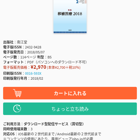
出版社
南江堂
電子版ISSN
2432-9428
電子版発売日
2018/05/07
ページ数
114ページ
判型
B5
フォーマット
PDF（パソコンへのダウンロード不可）
¥2,970
電子版販売価格：
(本体¥2,700＋税10％)
印刷版ISSN
0016-593X
印刷版発行年月
2018/02
カートに入れる
ちょっと立ち読み
ご利用方法
ダウンロード型配信サービス（買切型）
同時使用端末数
3
対応OS
iOS最新の２世代前まで / Android最新の２世代前まで
※コンテンツの使用にあたり、専用ビューアisho.jpが必要