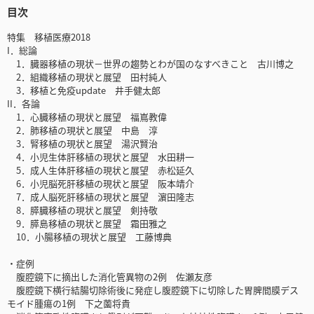
目次
特集 移植医療2018
I．総論
1．臓器移植の現状－世界の趨勢とわが国のなすべきこと 古川博之
2．組織移植の現状と展望 田村純人
3．移植と免疫update 井手健太郎
II．各論
1．心臓移植の現状と展望 福嶌教偉
2．肺移植の現状と展望 中島 淳
3．腎移植の現状と展望 湯沢賢治
4．小児生体肝移植の現状と展望 水田耕一
5．成人生体肝移植の現状と展望 赤松延久
6．小児脳死肝移植の現状と展望 阪本靖介
7．成人脳死肝移植の現状と展望 濵田隆志
8．膵臓移植の現状と展望 剣持敬
9．膵島移植の現状と展望 霜田雅之
10．小腸移植の現状と展望 工藤博典
・症例
腹腔鏡下に摘出した消化管異物の2例 佐瀬友彦
腹腔鏡下横行結腸切除術後に発症し腹腔鏡下に切除した胃脾間膜デス
モイド腫瘍の1例 下之薗将貴