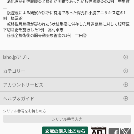
消化管穿孔性腹膜炎と鑑別が困難であった結核性腹膜炎の1例 中里健
二
腹腔鏡による観察が診断に有用であった穿孔性小腸アニサキス症の1
例 福冨聡
転移性脾腫瘍が疑われたS状結腸癌に併存した脾過誤腫に対して腹腔鏡
下切除術を施行した1例 高村卓志
膀胱全摘術後の腸骨動脈尿管瘻の1例 吉田誉
isho.jpアプリ
カテゴリー
アカウントサービス
ヘルプ＆ガイド
シリアル番号をお持ちの方
シリアル番号入力