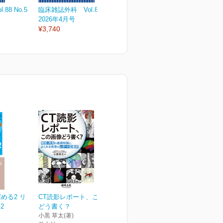
88 No.5
臨床雑誌外科 Vol.88 No.4
臨床雑誌外科 Vol.88 No.3
臨
2026年4月号
2026年3月号
2
¥3,740
¥3,740
¥
深める2 リ
CT読影レポート、この画像
2
どう書く？
小黒 草太(著)