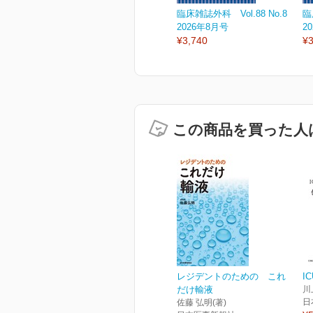
臨床雑誌外科 Vol.88 No.8
臨
2026年8月号
2
¥3,740
¥3
この商品を買った人
レジデントのための これ
I
だけ輸液
川
日
佐藤 弘明(著)