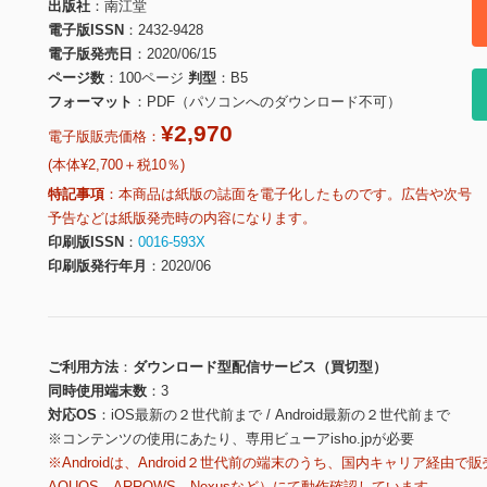
出版社
南江堂
電子版ISSN
2432-9428
電子版発売日
2020/06/15
ページ数
100ページ
判型
B5
フォーマット
PDF（パソコンへのダウンロード不可）
¥2,970
電子版販売価格：
(本体¥2,700＋税10％)
特記事項
本商品は紙版の誌面を電子化したものです。広告や次号
予告などは紙版発売時の内容になります。
印刷版ISSN
0016-593X
印刷版発行年月
2020/06
ご利用方法
ダウンロード型配信サービス（買切型）
同時使用端末数
3
対応OS
iOS最新の２世代前まで / Android最新の２世代前まで
※コンテンツの使用にあたり、専用ビューアisho.jpが必要
※Androidは、Android２世代前の端末のうち、国内キャリア経由で販
AQUOS、ARROWS、Nexusなど）にて動作確認しています