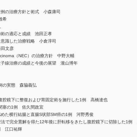
例の治療方針と術式 小森康司
雄希
久
術の適応と成績 池田正孝
意識した治療戦略 小倉淳司
藤田文彦
carcinoma（NEC）の治療方針 中野大輔
子線治療の成績と今後の展望 瀧山博年
例の実態 森脇義弘
腔鏡下に整復および胃固定術を施行した1例 高橋達也
による腸閉塞の1例 佐久間政宜
めた横行結腸と直腸S状部SM癌の1例 河野秀俊
法で完全寛解を得た12年後に肝転移をきたし腹腔鏡下に切除した1例 
 江口祐輝