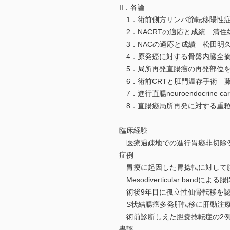
II．各論
1．術前側方リンパ節転移陽性症
2．NACRTの適応と成績 清住
3．NACの適応と成績 松田明
4．原発癌に対する骨盤内臓全摘
5．局所再発直腸癌の再発部位を
6．術前CRTと肛門温存手術 
7．進行直腸neuroendocrine 
8．直腸癌局所再発に対する重粒
臨床経験
医療過疎地での進行胃癌非切除
症例
胃瘻に起因した胃捻転に対して腹
Mesodiverticular band
術後9年目に孤立性仙骨転移を認
S状結腸癌多発肝転移に肝動注療
術前診断しえた胆嚢捻転症の2例
書評