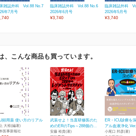
床雑誌外科 Vol.88 No.7
臨床雑誌外科 Vol.88 No.6
臨床雑誌外科 Vol.
026年7月号
2026年6月号
2026年5月号
,740
¥3,740
¥3,740
は、こんな商品も買っています。
CU頻用薬 使い方のリアル
武装せよ！当直研修医のた
ER・ICU診療を
上 大裕(編著)
めのERのTips～288個の...
アル血液浄化 Ver.
本医事新報社
安藤 裕貴(著)
小尾口 邦彦(著)