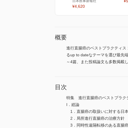
¥5
日本医事新報社
¥4,620
概要
進行直腸癌のベストプラクティス 
るup to dateなテーマを
～4篇、また投稿論文も多数掲載
目次
特集 進行直腸癌のベストプラク
I．総論
1．直腸癌の取扱いに対する日本
2．局所進行直腸癌の治療方針 
3．同時性遠隔転移のある直腸癌