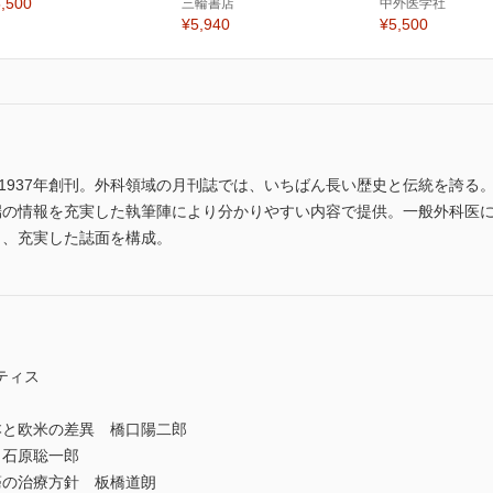
,500
三輪書店
中外医学社
¥5,940
¥5,500
1937年創刊。外科領域の月刊誌では、いちばん長い歴史と伝統を誇る
選び最先端の情報を充実した執筆陣により分かりやすい内容で提供。一般外科
し、充実した誌面を構成。
ティス
と欧米の差異 橋口陽二郎
石原聡一郎
の治療方針 板橋道朗