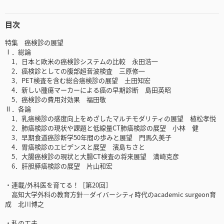
目次
特集 癌検診の展望
Ⅰ．総論
1．日本と欧米の癌検診システムの比較 永田浩一
2．癌検診としての腹部超音波検査 三原修一
3．PET検査を含む総合癌検診の展望 土田知宏
4．新しい腫瘍マーカーによる癌の早期診断 島田英昭
5．癌検診の費用対効果 福田敬
Ⅱ．各論
1．乳癌検診の感度向上をめざしたマルチモダリティの展望 植松孝悦
2．肺癌検診の現状や課題と低線量CT肺癌検診の展望 小林 健
3．早期食道癌診断学50年間の歩みと展望 門馬久美子
4．胃癌検診のエビデンスと展望 濱島ちさと
5．大腸癌検診の現状と大腸CT検査の将来展望 満崎克彦
6．肝胆膵癌検診の展望 片山和宏
・連載/外科医を育てる！［第20回］
高知大学外科の教育方針―ダイバーシティ時代のacademic surgeon育
成 北川博之
・私の工夫