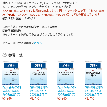
対応OS
iOS最新の２世代前まで / Android最新の２世代前まで
※コンテンツの使用にあたり、専用ビューアisho.jpが必要
※Androidは、Android２世代前の端末のうち、国内キャリア経由で販売されている端
末（Xperia、GALAXY、AQUOS、ARROWS、Nexusなど）にて動作確認しています
必要メモリ容量
18 MB以上
ご利用方法
アクセス型配信サービス（買切型）
同時使用端末数
1
※インターネット経由でのWEBブラウザによるアクセス参照
※導入・利用方法の詳細は
こちら
巻号一覧
臨床雑誌外科
臨床雑誌外科
臨床雑誌外科
臨床雑誌外科
Vol.88 No.8
Vol.88 No.7
Vol.88 No.6
Vol.88 No.5
2026年8月号
2026年7月号
2026年6月号
2026年5月号
¥3,740
¥3,740
¥3,740
¥3,740