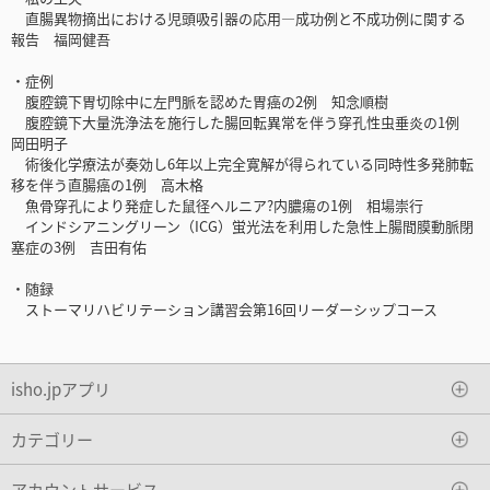
直腸異物摘出における児頭吸引器の応用―成功例と不成功例に関する
報告 福岡健吾
・症例
腹腔鏡下胃切除中に左門脈を認めた胃癌の2例 知念順樹
腹腔鏡下大量洗浄法を施行した腸回転異常を伴う穿孔性虫垂炎の1例
岡田明子
術後化学療法が奏効し6年以上完全寛解が得られている同時性多発肺転
移を伴う直腸癌の1例 高木格
魚骨穿孔により発症した鼠径ヘルニア?内膿瘍の1例 相場崇行
インドシアニングリーン（ICG）蛍光法を利用した急性上腸間膜動脈閉
塞症の3例 吉田有佑
・随録
ストーマリハビリテーション講習会第16回リーダーシップコース
isho.jpアプリ
カテゴリー
アカウントサービス