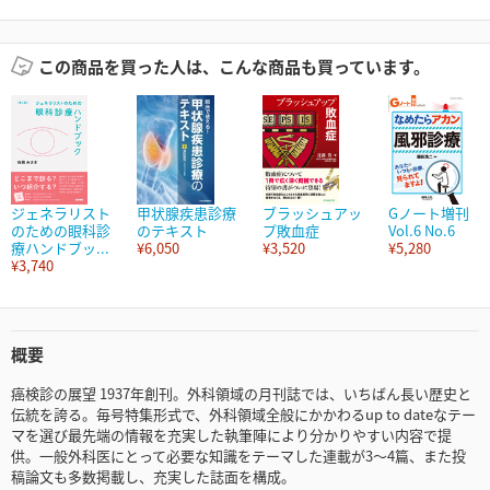
この商品を買った人は、こんな商品も買っています。
ジェネラリスト
甲状腺疾患診療
ブラッシュアッ
Gノート増刊
のための眼科診
のテキスト
プ敗血症
Vol.6 No.6
療ハンドブッ...
¥6,050
¥3,520
¥5,280
¥3,740
概要
癌検診の展望 1937年創刊。外科領域の月刊誌では、いちばん長い歴史と
伝統を誇る。毎号特集形式で、外科領域全般にかかわるup to dateなテー
マを選び最先端の情報を充実した執筆陣により分かりやすい内容で提
供。一般外科医にとって必要な知識をテーマした連載が3～4篇、また投
稿論文も多数掲載し、充実した誌面を構成。