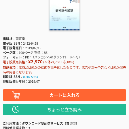
出版社
南江堂
電子版ISSN
2432-9428
電子版発売日
2019/07/15
ページ数
100ページ
判型
B5
フォーマット
PDF（パソコンへのダウンロード不可）
¥2,970
電子版販売価格：
(本体¥2,700＋税10％)
特記事項
本商品は紙版の誌面を電子化したものです。広告や次号予告などは紙版発売
時の内容になります。
印刷版ISSN
0016-593X
印刷版発行年月
2019/07
カートに入れる
ちょっと立ち読み
ご利用方法
ダウンロード型配信サービス（買切型）
同時使用端末数
3