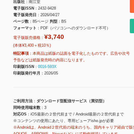
出版社
南江堂
電子版ISSN
2432-9428
電子版発売日
2026/04/27
ページ数
85ページ
判型
B5
フォーマット
PDF（パソコンへのダウンロード不可）
¥3,740
電子版販売価格：
(本体¥3,400＋税10％)
特記事項
本商品は紙版の誌面を電子化したものです。広告や次号
予告などは紙版発売時の内容になります。
印刷版ISSN
0016-593X
印刷版発行年月
2026/05
ご利用方法
ダウンロード型配信サービス（買切型）
同時使用端末数
3
対応OS
iOS最新の２世代前まで / Android最新の２世代前まで
※コンテンツの使用にあたり、専用ビューアisho.jpが必要
※Androidは、Android２世代前の端末のうち、国内キャリア経由で販
AQUOS、ARROWS、Nexusなど）にて動作確認しています