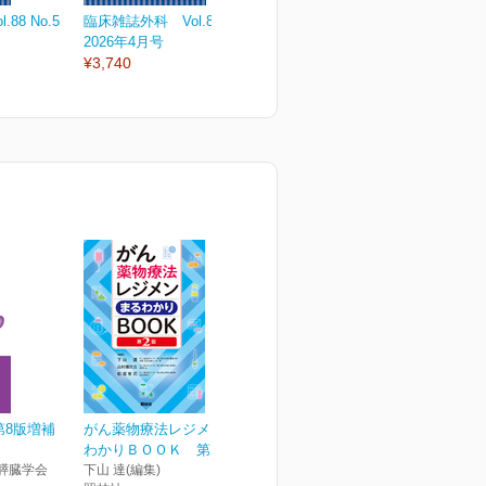
88 No.5
臨床雑誌外科 Vol.88 No.4
臨床雑誌外科 Vol.88 No.3
臨
2026年4月号
2026年3月号
2
¥3,740
¥3,740
¥
第8版増補
がん薬物療法レジメンまる
わかりＢＯＯＫ 第2版
膵臓学会
下山 達(編集)