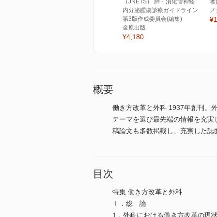
（JNETS） 膵・消化管神経
者
内分泌腫瘍診療ガイドライン
メ
第3版作成委員会(編集)
¥1
金原出版
¥4,180
概要
働き方改革と外科 1937年創刊。
テーマを選び最先端の情報を充実
稿論文も多数掲載し、充実した誌
目次
特集 働き方改革と外科
Ⅰ．総 論
1．外科における働き方改革の現