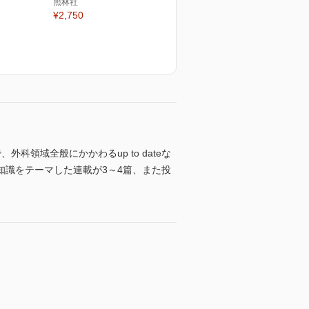
照林社
¥2,750
領域全般にかかわるup to dateな
識をテーマした連載が3～4篇、また投