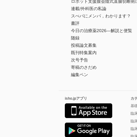
ロボット支援腹会陰式直腸切断術
連載/外科医の私論
スぺパにメンパ，わかります？
書評
今日の治療薬2026―解説と便覧
随録
投稿論文募集
既刊特集案内
次号予告
寄稿のさだめ
編集ペン
isho.jpアプリ
カ
基
臨
臨
臨
臨