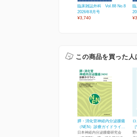
臨床雑誌外科 Vol.88 No.8
臨
2026年8月号
2
¥3,740
¥3
この商品を買った人
膵・消化管神経内分泌腫瘍
ロ
（NEN）診療ガイドライ...
［
日本神経内分泌腫瘍研究会
野