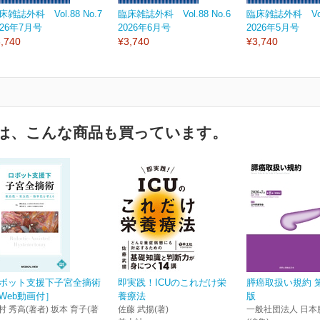
床雑誌外科 Vol.88 No.7
臨床雑誌外科 Vol.88 No.6
臨床雑誌外科 Vol.
026年7月号
2026年6月号
2026年5月号
,740
¥3,740
¥3,740
は、こんな商品も買っています。
ボット支援下子宮全摘術
即実践！ICUのこれだけ栄
膵癌取扱い規約 
Web動画付］
養療法
版
村 秀高(著者) 坂本 育子(著
佐藤 武揚(著)
一般社団法人 日本