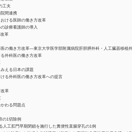
の工夫
病院間連携
における医師の働き方改革
めの診療看護師の導入
方改革
科医の働き方改革―東京大学医学部附属病院肝胆膵外科・人工臓器移植
ける外科医の働き方改革
革
らみえる日本の課題
おける外科医の働き方改革への提言
方改革
究
かかわる問題点
癌の1切除例
rsalによる人工肛門早期閉鎖を施行した糞便性直腸穿孔の1例