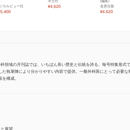
)
羊土社
(編集)
ジカルビュー社
¥4,620
金原出版
5,400
¥4,620
外科領域の月刊誌では、いちばん長い歴史と伝統を誇る。毎号特集形式で、外科
した執筆陣により分かりやすい内容で提供。一般外科医にとって必要な知
面を構成。
状と展望