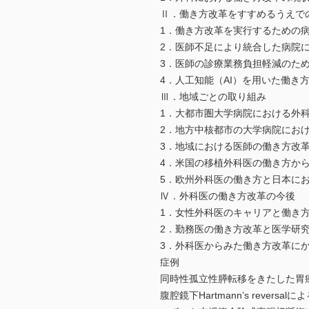
Ⅱ．働き方改革をすすめるうえで
1．働き方改革を実行するための
2．医師不足により統合した病院
3．医師の診療業務負担軽減のた
4．人工知能（AI）を用いた働き
Ⅲ．地域ごとの取り組み
1．大都市圏大学病院における外
2．地方中核都市の大学病院にお
3．地域における医師の働き方改
4．米国の移植外科医の働き方か
5．欧州外科医の働き方と日本に
Ⅳ．外科医の働き方改革の今後
1．女性外科医のキャリアと働き
2．勤務医の働き方改革と医学研
3．外科医からみた働き方改革に
症例
同時性孤立性膵転移をきたした胃
腹腔鏡下Hartmann’s reve