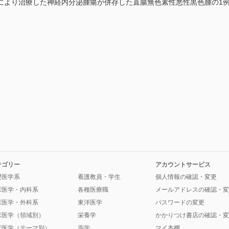
により治療した神経内分泌腫瘍が併存した直腸無色素性悪性黒色腫の1
テゴリー
アカウントサービス
礎医学系
看護教員・学生
個人情報の確認・変更
床医学・内科系
各種医療職
メールアドレスの確認・変
床医学・外科系
東洋医学
パスワードの変更
床医学（領域別）
栄養学
かかりつけ書店の確認・変
床医学（テーマ別）
薬学
マイ本棚