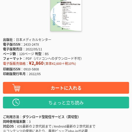
出版社
日本メディカルセンター
電子版ISSN
2433-247X
電子版発売日
2022/05/11
ページ数
120ページ
判型
B5
フォーマット
PDF（パソコンへのダウンロード不可）
¥2,860
電子版販売価格：
(本体¥2,600＋税10％)
印刷版ISSN
0910-5808
印刷版発行年月
2022/05
カートに入れる
ちょっと立ち読み
ご利用方法
ダウンロード型配信サービス（買切型）
同時使用端末数
3
対応OS
iOS最新の２世代前まで / Android最新の２世代前まで
※コンテンツの使用にあたり、専用ビューアisho.jpが必要