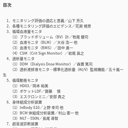
目次
1．モニタリング評価の適応と意義／山下 芳久
2．各種モニタリング評価のエビデンス／花房 規男
3．循環血液量モニタ
（1）ブラッドボリューム（BV）計／牧尾 健司
（2）血液モニタ（BLM）／大谷 浩一 他
（3）血液モニタ（BMS）／田中 進一
（4）CSM（Crit Sign Monitor）／岩尾 昌之
4．透析量モニタ
（1）DDM（Dialysis Dose Monitor）／森實 篤司
（2）透析液排液モニタ―標準化透析量（Kt/V）監視機能／五十嵐一
生
5．循環動態モニタ
（1）HD03／岡本 裕美
（2）ポケットLDF／齋藤 慎
（3）エスクロンミニ／安部 貴之
6．身体組成分析装置
（1）InBody S10／上野 幸司 他
（2）BCM 体組成分析装置／村山 憲一 他
（3）MLT―550N／長尾 尋智
7．超音波診断装置