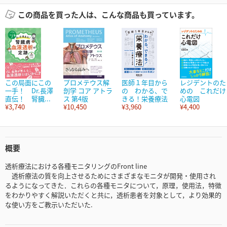
この商品を買った人は、こんな商品も買っています。
この局面にこの
プロメテウス解
医師１年目から
レジデントのた
一手！ Dr.長澤
剖学 コア アトラ
の わかる、で
めの これだけ
直伝！ 腎臓...
ス 第4版
きる！栄養療法
心電図
¥3,740
¥10,450
¥3,960
¥4,400
概要
透析療法における各種モニタリングのFront line
透析療法の質を向上させるためにさまざまなモニタが開発・使用され
るようになってきた．これらの各種モニタについて，原理，使用法，特徴
をわかりやすく解説いただくと共に，透析患者を対象として，より効果的
な使い方をご教示いただいた.