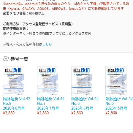
※Androidは、Android２世代前の端末のうち、国内キャリア経由で販売されている端
末（Xperia、GALAXY、AQUOS、ARROWS、Nexusなど）にて動作確認しています
必要メモリ容量
60 MB以上
ご利用方法
アクセス型配信サービス（買切型）
同時使用端末数
1
※インターネット経由でのWEBブラウザによるアクセス参照
※導入・利用方法の詳細は
こちら
巻号一覧
臨牀透析 Vol.42
臨牀透析 Vol.42
臨牀透析 Vol.42
臨牀透析 Vol.42
No.8
No.7
No.6
No.5
2026年8月号
2026年7月号
2026年6月号
2026年5月号
¥2,860
¥2,860
¥2,860
¥2,860