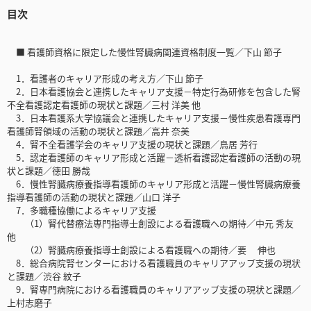
目次
■ 看護師資格に限定した慢性腎臓病関連資格制度一覧／下山 節子
1．看護者のキャリア形成の考え方／下山 節子
2．日本看護協会と連携したキャリア支援－特定行為研修を包含した腎
不全看護認定看護師の現状と課題／三村 洋美 他
3．日本看護系大学協議会と連携したキャリア支援－慢性疾患看護専門
看護師腎領域の活動の現状と課題／高井 奈美
4．腎不全看護学会のキャリア支援の現状と課題／鳥居 芳行
5．認定看護師のキャリア形成と活躍－透析看護認定看護師の活動の現
状と課題／德田 勝哉
6．慢性腎臓病療養指導看護師のキャリア形成と活躍－慢性腎臓病療養
指導看護師の活動の現状と課題／山口 洋子
7．多職種協働によるキャリア支援
（1）腎代替療法専門指導士創設による看護職への期待／中元 秀友
他
（2）腎臓病療養指導士創設による看護職への期待／要 伸也
8．総合病院腎センターにおける看護職員のキャリアアップ支援の現状
と課題／渋谷 紋子
9．腎専門病院における看護職員のキャリアアップ支援の現状と課題／
上村志磨子