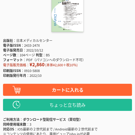
出版社
日本メディカルセンター
電子版ISSN
2433-247X
電子版発売日
2022/10/12
ページ数
104ページ
判型
B5
フォーマット
PDF（パソコンへのダウンロード不可）
¥2,860
電子版販売価格：
(本体¥2,600＋税10％)
印刷版ISSN
0910-5808
印刷版発行年月
2022/10
カートに入れる
ちょっと立ち読み
ご利用方法
ダウンロード型配信サービス（買切型）
同時使用端末数
3
対応OS
iOS最新の２世代前まで / Android最新の２世代前まで
※コンテンツの使用にあたり、専用ビューアisho.jpが必要