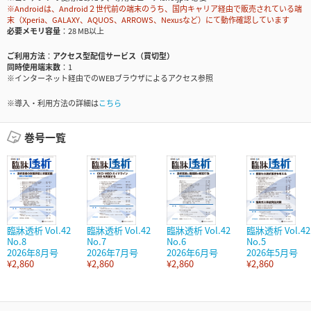
※Androidは、Android２世代前の端末のうち、国内キャリア経由で販売されている端
末（Xperia、GALAXY、AQUOS、ARROWS、Nexusなど）にて動作確認しています
必要メモリ容量
28 MB以上
ご利用方法
アクセス型配信サービス（買切型）
同時使用端末数
1
※インターネット経由でのWEBブラウザによるアクセス参照
※導入・利用方法の詳細は
こちら
巻号一覧
臨牀透析 Vol.42
臨牀透析 Vol.42
臨牀透析 Vol.42
臨牀透析 Vol.42
No.8
No.7
No.6
No.5
2026年8月号
2026年7月号
2026年6月号
2026年5月号
¥2,860
¥2,860
¥2,860
¥2,860