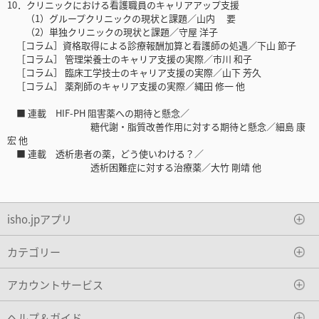
10．クリニックにおける看護職員のキャリアアップ支援
（1）グループクリニックの現状と課題／山内 要
（2）単独クリニックの現状と課題／守屋 洋子
［コラム］資格取得による診療報酬加算と看護師の処遇／下山 節子
［コラム］ 管理栄養士のキャリア支援の実際／市川 和子
［コラム］ 臨床工学技士のキャリア支援の実際／山下 芳久
［コラム］ 薬剤師のキャリア支援の実際／縄田 修一 他
■ 連載 HIF-PH 阻害薬への期待と懸念／
糖代謝・脂質改善作用に対する期待と懸念／細島 康
宏 他
■ 連載 透析患者の薬，どう使いわける？／
透析困難症に対する治療薬／大竹 剛靖 他
isho.jpアプリ
カテゴリー
アカウントサービス
ヘルプ＆ガイド