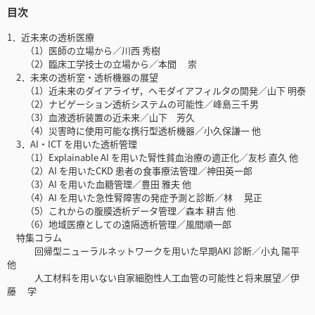
目次
1．近未来の透析医療
（1）医師の立場から／川西 秀樹
（2）臨床工学技士の立場から／本間 崇
2．未来の透析室・透析機器の展望
（1）近未来のダイアライザ，ヘモダイアフィルタの開発／山下 明泰
（2）ナビゲーション透析システムの可能性／峰島三千男
（3）血液透析装置の近未来／山下 芳久
（4）災害時に使用可能な携行型透析機器／小久保謙一 他
3．AI・ICT を用いた透析管理
（1）Explainable AI を用いた腎性貧血治療の適正化／友杉 直久 他
（2）AI を用いたCKD 患者の食事療法管理／神田英一郎
（3）AI を用いた血糖管理／豊田 雅夫 他
（4）AI を用いた急性腎障害の発症予測と診断／林 晃正
（5）これからの腹膜透析データ管理／森本 耕吉 他
（6）地域医療としての遠隔透析管理／風間順一郎
特集コラム
回帰型ニューラルネットワークを用いた早期AKI 診断／小丸 陽平
他
人工材料を用いない自家細胞性人工血管の可能性と将来展望／伊
藤 学