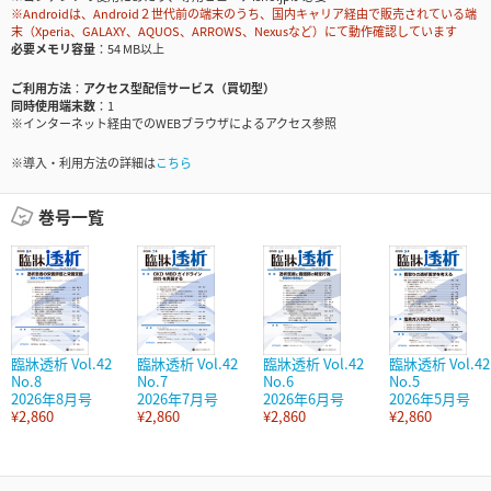
※Androidは、Android２世代前の端末のうち、国内キャリア経由で販売されている端
末（Xperia、GALAXY、AQUOS、ARROWS、Nexusなど）にて動作確認しています
必要メモリ容量
54 MB以上
ご利用方法
アクセス型配信サービス（買切型）
同時使用端末数
1
※インターネット経由でのWEBブラウザによるアクセス参照
※導入・利用方法の詳細は
こちら
巻号一覧
臨牀透析 Vol.42
臨牀透析 Vol.42
臨牀透析 Vol.42
臨牀透析 Vol.42
No.8
No.7
No.6
No.5
2026年8月号
2026年7月号
2026年6月号
2026年5月号
¥2,860
¥2,860
¥2,860
¥2,860