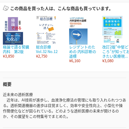
この商品を買った人は、こんな商品も買っています。
極論で語る腎臓
総合診療
レジデントのた
改訂2版“中堅ど
内科 第2版
Vol.32 No.12
めの 内科診断の
ころ”が知って
¥3,850
¥2,750
道標
きたい医療現...
¥6,160
¥3,080
概要
近未来の透析医療
近年は、AI技術が進歩し、血液浄化療法の管理にも取り入れられつつあ
る。透析関連機器の進歩は目覚ましく、効率や安全性向上、小型化や操
作簡便化などが図られている。どのような透析医療の未来が開けるの
か、その展望をこの特集号でまとめた。