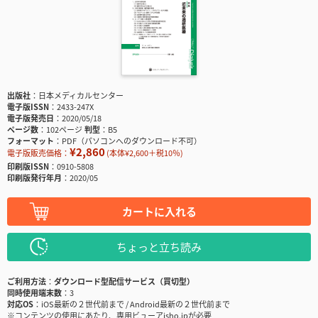
出版社
日本メディカルセンター
電子版ISSN
2433-247X
電子版発売日
2020/05/18
ページ数
102ページ
判型
B5
フォーマット
PDF（パソコンへのダウンロード不可）
¥2,860
電子版販売価格：
(本体¥2,600＋税10％)
印刷版ISSN
0910-5808
印刷版発行年月
2020/05
カートに入れる
ちょっと立ち読み
ご利用方法
ダウンロード型配信サービス（買切型）
同時使用端末数
3
対応OS
iOS最新の２世代前まで / Android最新の２世代前まで
※コンテンツの使用にあたり、専用ビューアisho.jpが必要