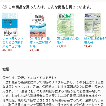
この商品を買った人は、こんな商品も買っています。
ジェネラリスト
Dr. 長澤印 輸
臨牀透析 Vol.40
腎と透析95巻3
のための内科外
液・水電解質ド
No.4
増大号
来マニュアル...
リル
¥2,860
¥4,400
¥6,600
¥4,620
概要
骨合併症（骨折，アミロイド症を含む）
透析患者の高齢化に伴って骨折のリスクが上昇し，その予防対策は重要
な課題となっている．近年，骨粗鬆症に対する薬剤が次々に開発・臨床応
用され，CKD 患者においても薬剤投与による骨折予防の必要性が増して
いる．しかしながら透析患者の骨病変には二次性副甲状腺機能亢進症や
骨軟化症，無形成骨症などさまざまな病態が存在するため，治療を行う前
に，副甲状腺ホルモンを管理目標値内に保ったうえで骨代謝マーカーや骨