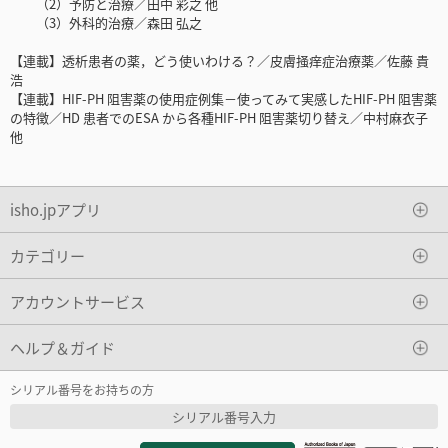
（2）予防と治療／田中 彩之 他
（3）外科的治療／森田 弘之
【連載】透析患者の薬，どう使いわける？／皮膚掻痒症治療薬／佐藤 貴
浩
【連載】HIF-PH 阻害薬の使用症例集－使ってみて実感したHIF-PH 阻害薬
の特徴／HD 患者でのESA から各種HIF-PH 阻害薬切り替え／中村麻衣子
他
isho.jpアプリ
カテゴリー
アカウントサービス
ヘルプ＆ガイド
シリアル番号をお持ちの方
シリアル番号入力