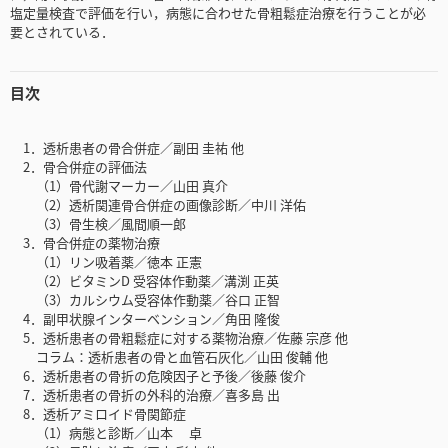
塩定量検査で評価を行い，病態に合わせた骨粗鬆症治療を行うことが必
要とされている．
目次
1．透析患者の骨合併症／副田 圭祐 他
2．骨合併症の評価法
（1）骨代謝マーカー／山田 真介
（2）透析関連骨合併症の画像診断／中川 洋佑
（3）骨生検／風間順一郎
3．骨合併症の薬物治療
（1）リン吸着薬／徳本 正憲
（2）ビタミンD 受容体作動薬／溝渕 正英
（3）カルシウム受容体作動薬／谷口 正智
4．副甲状腺インターベンション／角田 隆俊
5．透析患者の骨粗鬆症に対する薬物治療／佐藤 宗彦 他
コラム：透析患者の骨と血管石灰化／山田 俊輔 他
6．透析患者の骨折の危険因子と予後／後藤 俊介
7．透析患者の骨折の外科的治療／喜多島 出
8．透析アミロイド骨関節症
（1）病態と診断／山本 卓