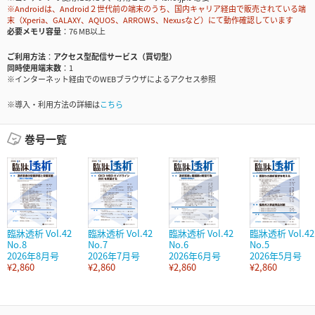
※Androidは、Android２世代前の端末のうち、国内キャリア経由で販売されている端
末（Xperia、GALAXY、AQUOS、ARROWS、Nexusなど）にて動作確認しています
必要メモリ容量
76 MB以上
ご利用方法
アクセス型配信サービス（買切型）
同時使用端末数
1
※インターネット経由でのWEBブラウザによるアクセス参照
※導入・利用方法の詳細は
こちら
巻号一覧
臨牀透析 Vol.42
臨牀透析 Vol.42
臨牀透析 Vol.42
臨牀透析 Vol.42
No.8
No.7
No.6
No.5
2026年8月号
2026年7月号
2026年6月号
2026年5月号
¥2,860
¥2,860
¥2,860
¥2,860