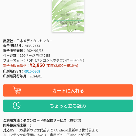
出版社
日本メディカルセンター
電子版ISSN
2433-247X
電子版発売日
2024/01/15
ページ数
120ページ
判型
B5
フォーマット
PDF（パソコンへのダウンロード不可）
¥2,860
電子版販売価格：
(本体¥2,600＋税10％)
印刷版ISSN
0910-5808
印刷版発行年月
2024/01
カートに入れる
ちょっと立ち読み
ご利用方法
ダウンロード型配信サービス（買切型）
同時使用端末数
3
対応OS
iOS最新の２世代前まで / Android最新の２世代前まで
※コンテンツの使用にあたり、専用ビューアisho.jpが必要