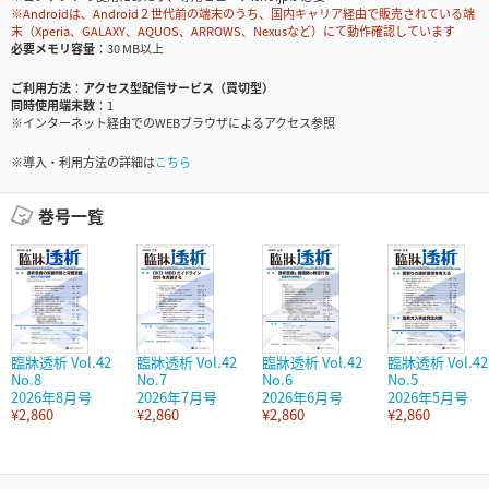
※Androidは、Android２世代前の端末のうち、国内キャリア経由で販売されている端
末（Xperia、GALAXY、AQUOS、ARROWS、Nexusなど）にて動作確認しています
必要メモリ容量
30 MB以上
ご利用方法
アクセス型配信サービス（買切型）
同時使用端末数
1
※インターネット経由でのWEBブラウザによるアクセス参照
※導入・利用方法の詳細は
こちら
巻号一覧
臨牀透析 Vol.42
臨牀透析 Vol.42
臨牀透析 Vol.42
臨牀透析 Vol.42
No.8
No.7
No.6
No.5
2026年8月号
2026年7月号
2026年6月号
2026年5月号
¥2,860
¥2,860
¥2,860
¥2,860