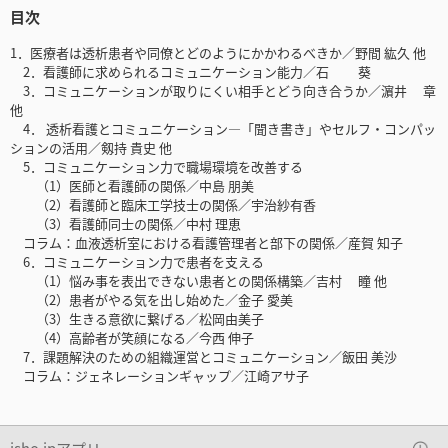
目次
1．医療者は透析患者や同僚とどのようにかかわるべきか／野間 紘久 他
2．看護師に求められるコミュニケーション能力／石 葵
3．コミュニケーションが取りにくい相手とどう向き合うか／濵井 章
他
4． 透析看護とコミュニケーション―「聞き書き」やセルフ・コンパッ
ションの活用／剱持 貴史 他
5．コミュニケーション力で職場環境を改善する
（1）医師と看護師の関係／中島 朋美
（2）看護師と臨床工学技士の関係／宇治紗有香
（3）看護師同士の関係／中村 理恵
コラム：血液透析室における看護管理者と部下の関係／産賀 知子
6．コミュニケーション力で患者を支える
（1）悩み事を表出できない患者との関係構築／吉村 瞳 他
（2）患者がやる気を出し始めた／金子 愛美
（3）生きる意欲に繋げる／松岡由美子
（4）高齢者が笑顔になる／今西 伸子
7．課題解決のための組織運営とコミュニケーション／飯田 美沙
コラム：ジェネレーションギャップ／江崎アサ子