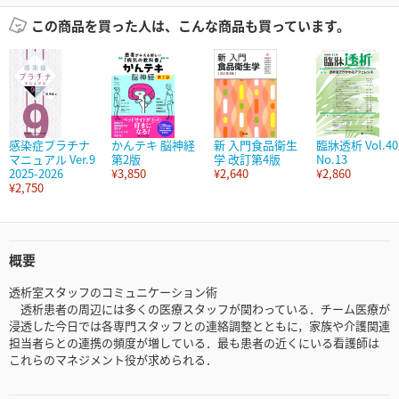
この商品を買った人は、こんな商品も買っています。
感染症プラチナ
かんテキ 脳神経
新 入門食品衛生
臨牀透析 Vol.40
マニュアル Ver.9
第2版
学 改訂第4版
No.13
2025-2026
¥3,850
¥2,640
¥2,860
¥2,750
概要
透析室スタッフのコミュニケーション術
透析患者の周辺には多くの医療スタッフが関わっている．チーム医療が
浸透した今日では各専門スタッフとの連絡調整とともに，家族や介護関連
担当者らとの連携の頻度が増している．最も患者の近くにいる看護師は
これらのマネジメント役が求められる．