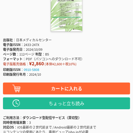
出版社
日本メディカルセンター
電子版ISSN
2433-247X
電子版発売日
2024/10/09
ページ数
112ページ
判型
B5
フォーマット
PDF（パソコンへのダウンロード不可）
¥2,860
電子版販売価格：
(本体¥2,600＋税10％)
印刷版ISSN
0910-5808
印刷版発行年月
2024/10
カートに入れる
ちょっと立ち読み
ご利用方法
ダウンロード型配信サービス（買切型）
同時使用端末数
3
対応OS
iOS最新の２世代前まで / Android最新の２世代前まで
※コンテンツの使用にあたり、専用ビューアisho.jpが必要