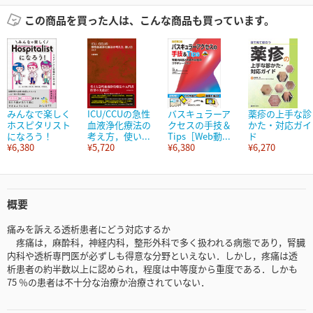
この商品を買った人は、こんな商品も買っています。
みんなで楽しく
ICU/CCUの急性
バスキュラーア
薬疹の上手な診
ホスピタリスト
血液浄化療法の
クセスの手技＆
かた・対応ガイ
になろう！
考え方，使い...
Tips［Web動...
ド
¥6,380
¥5,720
¥6,380
¥6,270
概要
痛みを訴える透析患者にどう対応するか
疼痛は，麻酔科，神経内科，整形外科で多く扱われる病態であり，腎臓
内科や透析専門医が必ずしも得意な分野といえない．しかし，疼痛は透
析患者の約半数以上に認められ，程度は中等度から重度である．しかも
75 ％の患者は不十分な治療か治療されていない．