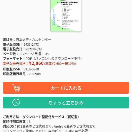
出版社
日本メディカルセンター
電子版ISSN
2433-247X
電子版発売日
2022/08/10
ページ数
112ページ
判型
B5
フォーマット
PDF（パソコンへのダウンロード不可）
¥2,860
電子版販売価格：
(本体¥2,600＋税10％)
印刷版ISSN
0910-5808
印刷版発行年月
2022/08
カートに入れる
ちょっと立ち読み
ご利用方法
ダウンロード型配信サービス（買切型）
同時使用端末数
3
対応OS
iOS最新の２世代前まで / Android最新の２世代前まで
※コンテンツの使用にあたり、専用ビューアisho.jpが必要