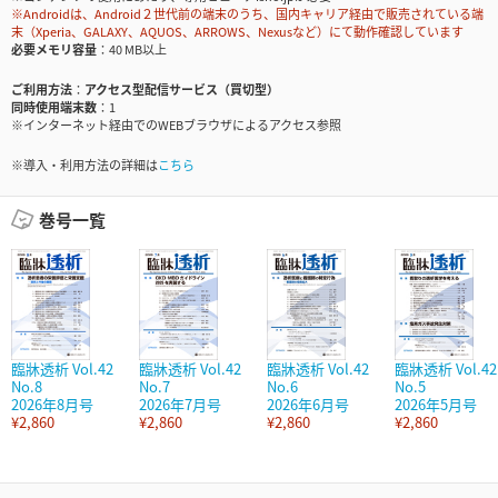
※Androidは、Android２世代前の端末のうち、国内キャリア経由で販売されている端
末（Xperia、GALAXY、AQUOS、ARROWS、Nexusなど）にて動作確認しています
必要メモリ容量
40 MB以上
ご利用方法
アクセス型配信サービス（買切型）
同時使用端末数
1
※インターネット経由でのWEBブラウザによるアクセス参照
※導入・利用方法の詳細は
こちら
巻号一覧
臨牀透析 Vol.42
臨牀透析 Vol.42
臨牀透析 Vol.42
臨牀透析 Vol.42
No.8
No.7
No.6
No.5
2026年8月号
2026年7月号
2026年6月号
2026年5月号
¥2,860
¥2,860
¥2,860
¥2,860