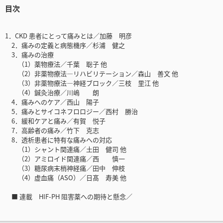
目次
1．CKD 患者にとって痛みとは／加藤 明彦
2．痛みの定義と病態機序／杉浦 健之
3．痛みの治療
（1）薬物療法／千葉 聡子 他
（2）非薬物療法―リハビリテーション／森山 善文 他
（3）非薬物療法―神経ブロック／三枝 里江 他
（4）鍼灸治療／川嶋 朗
4．痛みへのケア／西山 陽子
5．痛みとサイコネフロロジー／西村 勝治
6．緩和ケアと痛み／有賀 悦子
7．高齢者の痛み／竹下 克志
8．透析患者に特有な痛みへの対応
（1）シャント関連痛／土田 健司 他
（2）アミロイド関連痛／西 慎一
（3）糖尿病末梢神経痛／田中 伸枝
（4）虚血痛（ASO）／日髙 寿美 他
■ 連載 HIF-PH 阻害薬への期待と懸念／