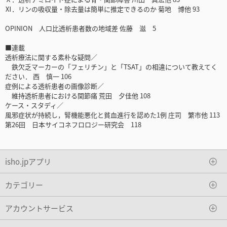
Ⅺ．リンの吸収量・除去量は簡単に推定できるのか 菊地 博他 93
OPINION 人口比透析患者数の地域差 佐藤 滋 5
■連載
透析療法に関する素朴な疑問／
鉄欠乏マーカーの「フェリチン」と「TSAT」の相違について教えてく
ださい． 西 慎一 106
症例による透析患者の画像診断／
維持透析患者における関節痛 荒田 夕佳他 108
ケース・スタディ／
風邪症状が持続し，腎機能悪化と貧血進行を認めた1例 庄司 繁市他 113
第26回 日本サイコネフロロジー研究会 118
isho.jpアプリ
カテゴリー
アカウントサービス