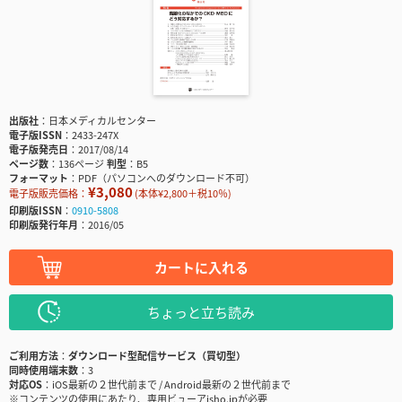
出版社
日本メディカルセンター
電子版ISSN
2433-247X
電子版発売日
2017/08/14
ページ数
136ページ
判型
B5
フォーマット
PDF（パソコンへのダウンロード不可）
¥3,080
電子版販売価格：
(本体¥2,800＋税10％)
印刷版ISSN
0910-5808
印刷版発行年月
2016/05
カートに入れる
ちょっと立ち読み
ご利用方法
ダウンロード型配信サービス（買切型）
同時使用端末数
3
対応OS
iOS最新の２世代前まで / Android最新の２世代前まで
※コンテンツの使用にあたり、専用ビューアisho.jpが必要