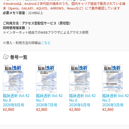
※Androidは、Android２世代前の端末のうち、国内キャリア経由で販売されている端
末（Xperia、GALAXY、AQUOS、ARROWS、Nexusなど）にて動作確認しています
必要メモリ容量
22 MB以上
ご利用方法
アクセス型配信サービス（買切型）
同時使用端末数
1
※インターネット経由でのWEBブラウザによるアクセス参照
※導入・利用方法の詳細は
こちら
巻号一覧
臨牀透析 Vol.42
臨牀透析 Vol.42
臨牀透析 Vol.42
臨牀透析 Vol.42
No.8
No.7
No.6
No.5
2026年8月号
2026年7月号
2026年6月号
2026年5月号
¥2,860
¥2,860
¥2,860
¥2,860