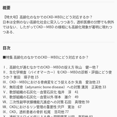
概要
【特大号】高齢化のなかでのCKD-MBDにどう対応するか？
日本は全例のない高齢化社会に突入しつつあり，透析医療の分野でも例外
ではない．したがってCKD－MBD の様相にも高齢化現象が著明に現れつ
つある．
目次
■特集 高齢化のなかでのCKD―MBDにどう対応するか？
Ⅰ．高齢化が進むなかでのCKD―MBDの捉え方 秋山 健一他 7
Ⅱ．生化学検査（バイオマーカー）をCKD―MBDの診断・評価にどう使
うか？ 曽田 瑛子他 15
Ⅲ．CKD―MBDにおける骨病変をどう捉えるか 矢島 愛治他 23
Ⅳ．無形成骨（adynamic bone disease）への対策 溝渕 正英他 33
Ⅴ．軟部組織の石灰化―血管石灰化 塩井 淳 41
Ⅵ．軟部組織の石灰化―血管以外 塚本 雄介 49
Ⅶ．二次性副甲状腺機能亢進症への対策 石田 真理他 59
Ⅷ．CKDにおけるリン管理の重要性 宍戸 寛治 67
Ⅸ．CKD，透析患者の骨折 松尾 浩司他 77
Ⅹ．透析アミロイド症による骨・関節障害 川田 真宏他 83