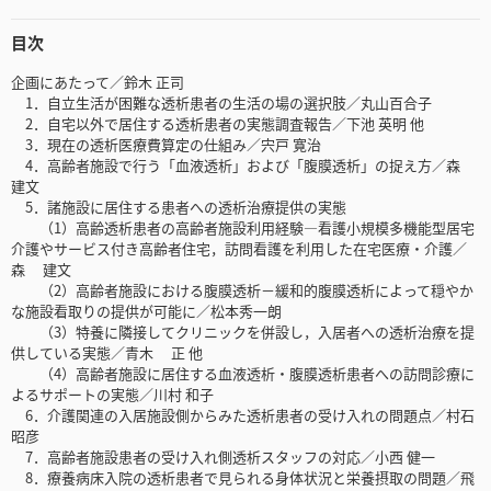
目次
企画にあたって／鈴木 正司
1．自立生活が困難な透析患者の生活の場の選択肢／丸山百合子
2．自宅以外で居住する透析患者の実態調査報告／下池 英明 他
3．現在の透析医療費算定の仕組み／宍戸 寛治
4．高齢者施設で行う「血液透析」および「腹膜透析」の捉え方／森
建文
5．諸施設に居住する患者への透析治療提供の実態
（1）高齢透析患者の高齢者施設利用経験―看護小規模多機能型居宅
介護やサービス付き高齢者住宅，訪問看護を利用した在宅医療・介護／
森 建文
（2）高齢者施設における腹膜透析－緩和的腹膜透析によって穏やか
な施設看取りの提供が可能に／松本秀一朗
（3）特養に隣接してクリニックを併設し，入居者への透析治療を提
供している実態／青木 正 他
（4）高齢者施設に居住する血液透析・腹膜透析患者への訪問診療に
よるサポートの実態／川村 和子
6．介護関連の入居施設側からみた透析患者の受け入れの問題点／村石
昭彦
7．高齢者施設患者の受け入れ側透析スタッフの対応／小西 健一
8．療養病床入院の透析患者で見られる身体状況と栄養摂取の問題／飛