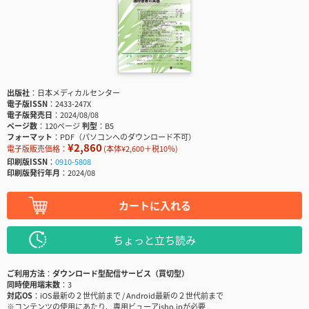
出版社
日本メディカルセンター
電子版ISSN
2433-247X
電子版発売日
2024/08/08
ページ数
120ページ
判型
B5
フォーマット
PDF（パソコンへのダウンロード不可）
¥2,860
電子版販売価格：
(本体¥2,600＋税10％)
印刷版ISSN
0910-5808
印刷版発行年月
2024/08
カートに入れる
ちょっと立ち読み
ご利用方法
ダウンロード型配信サービス（買切型）
同時使用端末数
3
対応OS
iOS最新の２世代前まで / Android最新の２世代前まで
※コンテンツの使用にあたり、専用ビューアisho.jpが必要