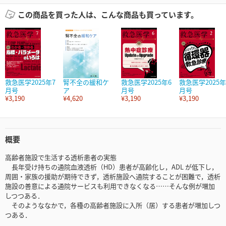
この商品を買った人は、こんな商品も買っています。
救急医学2025年7
腎不全の緩和ケ
救急医学2025年6
救急医学2025年
月号
ア
月号
月号
¥3,190
¥4,620
¥3,190
¥3,190
概要
高齢者施設で生活する透析患者の実態
長年受け持ちの通院血液透析（HD）患者が高齢化し，ADL が低下し，
周囲・家族の援助が期待できず，透析施設へ通院することが困難で，透析
施設の善意による通院サービスも利用できなくなる……そんな例が増加
しつつある．
そのようななかで，各種の高齢者施設に入所（居）する患者が増加しつ
つある．