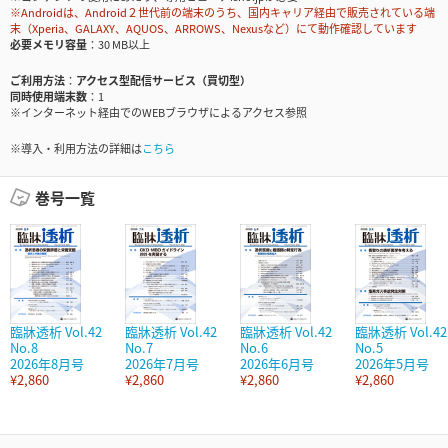
※Androidは、Android２世代前の端末のうち、国内キャリア経由で販売されている端
末（Xperia、GALAXY、AQUOS、ARROWS、Nexusなど）にて動作確認しています
必要メモリ容量
30 MB以上
ご利用方法
アクセス型配信サービス（買切型）
同時使用端末数
1
※インターネット経由でのWEBブラウザによるアクセス参照
※導入・利用方法の詳細は
こちら
巻号一覧
臨牀透析 Vol.42
臨牀透析 Vol.42
臨牀透析 Vol.42
臨牀透析 Vol.42
No.8
No.7
No.6
No.5
2026年8月号
2026年7月号
2026年6月号
2026年5月号
¥2,860
¥2,860
¥2,860
¥2,860