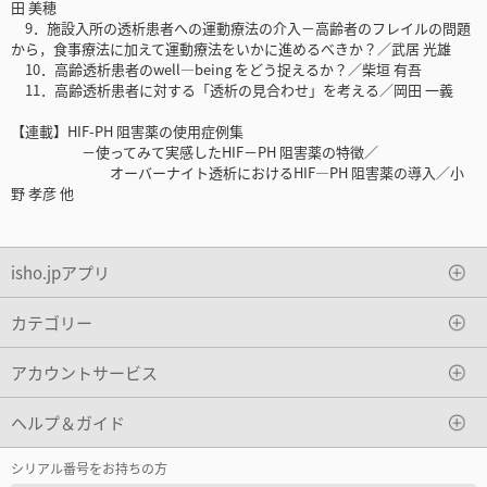
田 美穂
9．施設入所の透析患者への運動療法の介入－高齢者のフレイルの問題
から，食事療法に加えて運動療法をいかに進めるべきか？／武居 光雄
10．高齢透析患者のwell―being をどう捉えるか？／柴垣 有吾
11．高齢透析患者に対する「透析の見合わせ」を考える／岡田 一義
【連載】HIF-PH 阻害薬の使用症例集
－使ってみて実感したHIF－PH 阻害薬の特徴／
オーバーナイト透析におけるHIF―PH 阻害薬の導入／小
野 孝彦 他
isho.jpアプリ
カテゴリー
アカウントサービス
ヘルプ＆ガイド
シリアル番号をお持ちの方