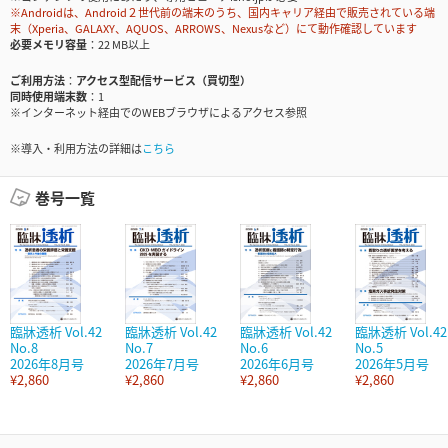
※Androidは、Android２世代前の端末のうち、国内キャリア経由で販売されている端
末（Xperia、GALAXY、AQUOS、ARROWS、Nexusなど）にて動作確認しています
必要メモリ容量
22 MB以上
ご利用方法
アクセス型配信サービス（買切型）
同時使用端末数
1
※インターネット経由でのWEBブラウザによるアクセス参照
※導入・利用方法の詳細は
こちら
巻号一覧
臨牀透析 Vol.42
臨牀透析 Vol.42
臨牀透析 Vol.42
臨牀透析 Vol.42
No.8
No.7
No.6
No.5
2026年8月号
2026年7月号
2026年6月号
2026年5月号
¥2,860
¥2,860
¥2,860
¥2,860