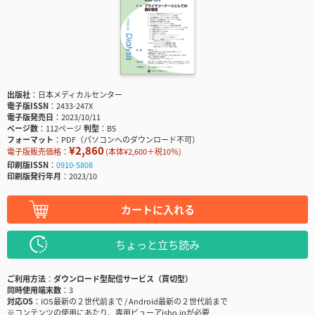
出版社
日本メディカルセンター
電子版ISSN
2433-247X
電子版発売日
2023/10/11
ページ数
112ページ
判型
B5
フォーマット
PDF（パソコンへのダウンロード不可）
¥2,860
電子版販売価格：
(本体¥2,600＋税10％)
印刷版ISSN
0910-5808
印刷版発行年月
2023/10
カートに入れる
ちょっと立ち読み
ご利用方法
ダウンロード型配信サービス（買切型）
同時使用端末数
3
対応OS
iOS最新の２世代前まで / Android最新の２世代前まで
※コンテンツの使用にあたり、専用ビューアisho.jpが必要