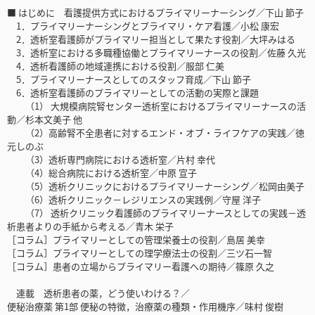
■ はじめに 看護提供方式におけるプライマリーナーシング／下山 節子
1．プライマリーナーシングとプライマリ・ケア看護／小松 康宏
2．透析室看護師がプライマリー担当として果たす役割／大坪みはる
3．透析室における多職種協働とプライマリーナースの役割／佐藤 久光
4．透析看護師の地域連携における役割／服部 仁美
5．プライマリーナースとしてのスタッフ育成／下山 節子
6．透析室看護師のプライマリーとしての活動の実際と課題
（1） 大規模病院腎センター透析室におけるプライマリーナースの活
動／杉本文美子 他
（2）高齢腎不全患者に対するエンド・オブ・ライフケアの実践／徳
元しのぶ
（3）透析専門病院における透析室／片村 幸代
（4）総合病院における透析室／中原 宣子
（5）透析クリニックにおけるプライマリーナーシング／松岡由美子
（6）透析クリニック－レジリエンスの実践例／守屋 洋子
（7） 透析クリニック看護師のプライマリーナースとしての実践－透
析患者よりの手紙から考える／青木 栄子
［コラム］プライマリーとしての管理栄養士の役割／島居 美幸
［コラム］プライマリーとしての理学療法士の役割／三ツ石一智
［コラム］患者の立場からプライマリー看護への期待／篠原 久之
連載 透析患者の薬，どう使いわける？／
便秘治療薬 第1部 便秘の特徴，治療薬の種類・作用機序／味村 俊樹