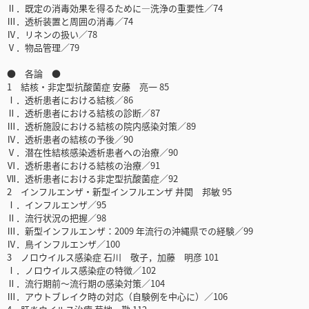
Ⅱ．既定の消毒効果を得るために―洗浄の重要性／74
Ⅲ．透析装置と周囲の消毒／74
Ⅳ．リネンの扱い／78
Ⅴ．物品管理／79
● 各論 ●
1 結核・非定型抗酸菌症 安藤 亮一 85
Ⅰ．透析患者における結核／86
Ⅱ．透析患者における結核の診断／87
Ⅲ．透析施設における結核の院内感染対策／89
Ⅳ．透析患者の結核の予後／90
Ⅴ．潜在性結核感染透析患者への治療／90
Ⅵ．透析患者における結核の治療／91
Ⅶ．透析患者における非定型抗酸菌症／92
2 インフルエンザ・新型インフルエンザ 井関 邦敏 95
Ⅰ．インフルエンザ／95
Ⅱ．流行状況の把握／98
Ⅲ．新型インフルエンザ：2009 年流行の沖縄県での経験／99
Ⅳ．鳥インフルエンザ／100
3 ノロウイルス感染症 石川 敬子，加藤 明彦 101
Ⅰ．ノロウイルス感染症の特徴／102
Ⅱ．流行期前～流行期の感染対策／104
Ⅲ．アウトブレイク時の対応（自験例を中心に）／106