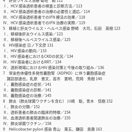
4 肝炎ウイルス治療 菊地 勘 112
Ⅰ．HCV 感染透析患者の検査と診断方法／113
Ⅱ．HCV 感染透析患者の治療の必要性と適応／114
Ⅲ．HCV 感染透析患者でのIFN 療法の効果／118
Ⅳ．HCV 感染透析患者でのIFN 治療の実際／119
5 移植と肝炎ウイルス・ヘルペス感染 野崎 大司，石田 英樹 123
Ⅰ．移植後肝炎ウイルス感染／123
Ⅱ．移植後ヘルペスウイルス感染／125
6 HIV感染症 日ノ下文彦 131
Ⅰ．HIV 感染の動向／133
Ⅱ．HIV 感染者におけるCKDの状況／134
Ⅲ．HIV 感染者におけるRRT／134
Ⅳ．透析現場におけるHIV 感染対策と今後の取り組み／136
7 常染色体優性多発性囊胞腎（ADPKD）に伴う囊胞感染症
諏訪部達也，乳原 善文，高市 憲明，荒岡 秀樹 140
Ⅰ．囊胞感染症の症状／141
Ⅱ．囊胞感染症の診断／141
Ⅲ．囊胞感染症の治療／145
8 肺炎（肺炎球菌ワクチンを含む） 川崎 聡，青木 信樹 152
Ⅰ．肺炎の分類／152
Ⅱ．透析患者の肺炎の臨床的特徴／154
Ⅲ．血液透析患者関連肺炎の治療／155
Ⅳ．肺炎球菌ワクチン／158
9 Helicobacter pylori 感染 青山 東五，鎌田 貢壽 163