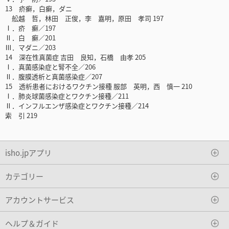
13 疥癬，白癬，ダニ
舩越 哲，林田 正俊，李 嘉明，原田 孝司 197
Ⅰ．疥 癬／197
Ⅱ．白 癬／201
Ⅲ．マダニ／203
14 深在性真菌症 吉田 良知，石橋 由孝 205
Ⅰ．真菌感染症と腎不全／206
Ⅱ．腹膜透析と真菌感染症／207
15 透析患者におけるワクチン接種 服部 英明，西 慎一 210
Ⅰ．肺炎球菌感染症とワクチン接種／211
Ⅱ．インフルエンザ感染症とワクチン接種／214
索 引 219
isho.jpアプリ
カテゴリー
アカウントサービス
ヘルプ＆ガイド