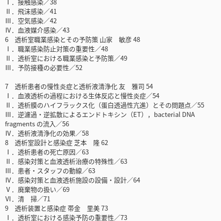
Ⅰ．接触感染／38
Ⅱ．飛沫感染／41
Ⅲ．空気感染／42
Ⅳ．血液媒介感染／43
6 透析室職業感染とその予防策 山家 敏彦 48
Ⅰ．職業感染防止対策の重要性／48
Ⅱ．透析室における職業感染と予防策／49
Ⅲ．予防接種の必要性／52
7 透析患者の慢性炎症と透析液清浄化 友 雅司 54
Ⅰ．血液透析の過程における生体反応と慢性炎症／54
Ⅱ．透析膜のハイフラックス化（蛋白透過性亢進）とその問題点／55
Ⅲ．逆濾過・逆拡散によるエンドトキシン（ET），bacterial DNA
fragments の流入／56
Ⅳ．透析液清浄化の効果／58
8 透析室設計と感染症 芝本 隆 62
Ⅰ．透析患者の死亡原因／63
Ⅱ．感染対策と血液透析治療の特殊性／63
Ⅲ．患者・スタッフの動線／63
Ⅳ．感染対策と血液透析施設の設備・設計／64
Ⅴ．廃棄物の扱い／69
Ⅵ．清 掃／71
9 透析装置と感染症 帯金 里美 73
Ⅰ．透析室における感染予防の重要性／73