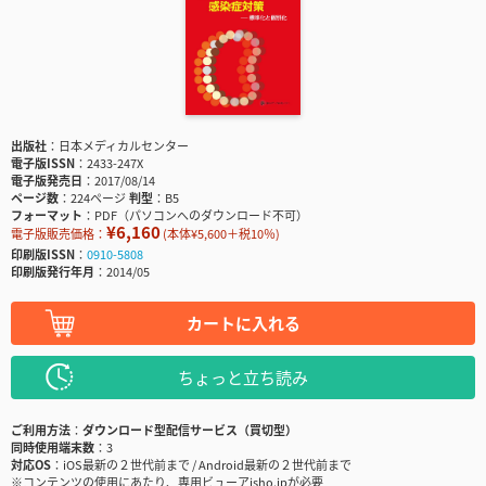
出版社
日本メディカルセンター
電子版ISSN
2433-247X
電子版発売日
2017/08/14
ページ数
224ページ
判型
B5
フォーマット
PDF（パソコンへのダウンロード不可）
¥6,160
電子版販売価格：
(本体¥5,600＋税10％)
印刷版ISSN
0910-5808
印刷版発行年月
2014/05
カートに入れる
ちょっと立ち読み
ご利用方法
ダウンロード型配信サービス（買切型）
同時使用端末数
3
対応OS
iOS最新の２世代前まで / Android最新の２世代前まで
※コンテンツの使用にあたり、専用ビューアisho.jpが必要