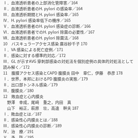
Ⅰ．血液透析患者の上部消化管障害／164
Ⅱ．血液透析患者のH. pylori の感染率／164
Ⅲ．血液透析期間とH. pylori 感染率／165
Ⅳ．H. pylori 感染率低下の機序／165
Ⅴ．血液透析患者のH. pylori 感染症の診断／166
Ⅵ．血液透析患者でのH. pylori 除菌の必要性／167
Ⅶ．血液透析患者のH. pylori 除菌法／168
10 バスキュラーアクセス感染 廣谷紗千子 170
Ⅰ．VA 感染による死亡症例／171
Ⅱ．感染に対する標準的対応／172
Ⅲ．GL が示すAVG 穿刺部感染の対処法を個別症例の具体的対処法として
読み解く／172
11 腹膜アクセス感染とCAPD 腹膜炎 田中 章仁，伊藤 恭彦 178
Ⅰ．世界，本邦におけるPD 腹膜炎の実態／179
Ⅱ．出口部トンネル感染／179
Ⅲ．腹膜炎／180
12 敗血症と心内膜炎
野澤 幸成，尾﨑 重之，内田 真
山下 裕正，萩原 壮，高遠 幹夫 187
Ⅰ．敗血症とは／187
Ⅱ．感染性心内膜炎とは／188
Ⅲ．感染性心内膜炎の診断／189
Ⅳ．治 療／191
Ⅴ．予 防／195