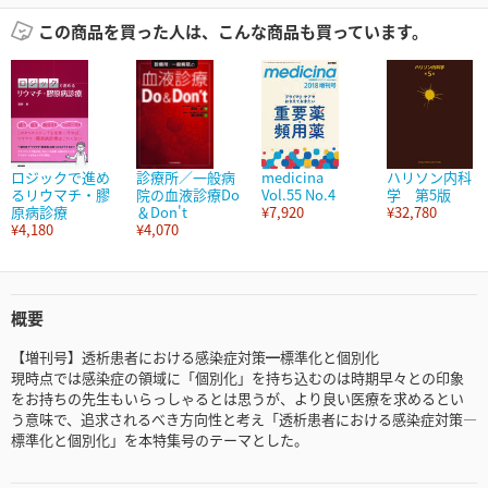
この商品を買った人は、こんな商品も買っています。
ロジックで進め
診療所／一般病
medicina
ハリソン内科
るリウマチ・膠
院の血液診療Do
Vol.55 No.4
学 第5版
原病診療
＆Don't
¥7,920
¥32,780
¥4,180
¥4,070
概要
【増刊号】透析患者における感染症対策━標準化と個別化
現時点では感染症の領域に「個別化」を持ち込むのは時期早々との印象
をお持ちの先生もいらっしゃるとは思うが、より良い医療を求めるとい
う意味で、追求されるべき方向性と考え「透析患者における感染症対策―
標準化と個別化」を本特集号のテーマとした。