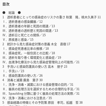
目次
● 総論 ●
1 透析患者にとっての感染症のリスクの重さ 秋葉 隆，桃木久美子 11
Ⅰ．透析患者の感染臓器／12
Ⅱ．透析患者の年齢と死因の関連／13
Ⅲ．透析患者の透析歴と死因の関連／13
Ⅳ．透析日と死亡との関係／15
Ⅴ．原疾患と感染／15
2 統計から見た感染症対策の意義 木全 直樹 17
Ⅰ．感染症死患者比率の推移／18
Ⅱ．感染症死，一般住民との比較／18
Ⅲ．透析を取り巻く環境変化と感染症／19
Ⅳ．血液浄化療法から見た感染症管理向上の可能性／21
3 手洗いと感染防護具の使い方 高木 朋子 23
Ⅰ．手洗い／23
Ⅱ．感染防護具の使い方／26
4 消毒と滅菌 廣島 葉子 30
Ⅰ．洗浄・消毒・滅菌における感染管理の目的／31
Ⅱ．器具の処理方法を選択するための合理的な手法／31
Ⅲ．Spaulding 分類に基づく器具の処理方法の実際／31
Ⅳ．洗浄・消毒における注意点／35
5 感染経路の特徴とその予防策 原田 孝司，舩越 哲 38