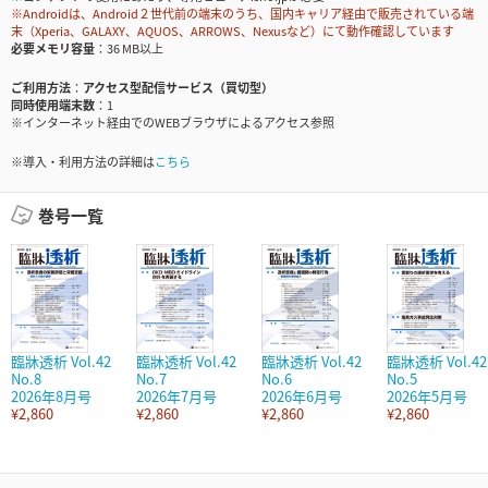
※Androidは、Android２世代前の端末のうち、国内キャリア経由で販売されている端
末（Xperia、GALAXY、AQUOS、ARROWS、Nexusなど）にて動作確認しています
必要メモリ容量
36 MB以上
ご利用方法
アクセス型配信サービス（買切型）
同時使用端末数
1
※インターネット経由でのWEBブラウザによるアクセス参照
※導入・利用方法の詳細は
こちら
巻号一覧
臨牀透析 Vol.42
臨牀透析 Vol.42
臨牀透析 Vol.42
臨牀透析 Vol.42
No.8
No.7
No.6
No.5
2026年8月号
2026年7月号
2026年6月号
2026年5月号
¥2,860
¥2,860
¥2,860
¥2,860