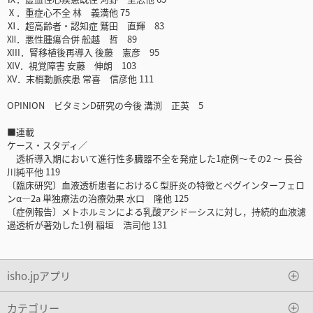
Ⅹ．重症心不全 林 義満他 75
Ⅺ．超高齢者・認知症 鷲田 直輝 83
Ⅻ．悪性腫瘍合併 舩越 哲 89
XIII．腎移植後再導入 後藤 憲彦 95
XIV．視覚障害 安藤 伸朗 103
XV．末梢動脈疾患 常喜 信彦他 111
OPINION ビタミンD研究の今後 溝渕 正英 5
■連載
ケース・スタディ／
透析導入期において進行性多臓器不全を発症した1症例～その2 ～ 長谷
川純平他 119
〔臨床研究〕血液透析患者におけるC 型肝炎の特徴とペグインターフェロ
ンα―2a 単独療法の治療効果 水口 隆他 125
〔症例報告〕メトホルミンによる乳酸アシドーシスに対し，持続的血液濾
過透析が著効した1例 稲垣 浩司他 131
isho.jpアプリ
カテゴリー