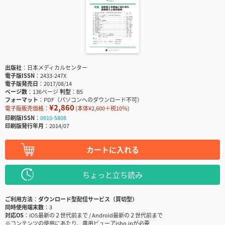
出版社
日本メディカルセンター
電子版ISSN
2433-247X
電子版発売日
2017/08/14
ページ数
136ページ
判型
B5
フォーマット
PDF（パソコンへのダウンロード不可）
¥2,860
電子版販売価格：
(本体¥2,600＋税10％)
印刷版ISSN
0910-5808
印刷版発行年月
2014/07
カートに入れる
ちょっと立ち読み
ご利用方法
ダウンロード型配信サービス（買切型）
同時使用端末数
3
対応OS
iOS最新の２世代前まで / Android最新の２世代前まで
※コンテンツの使用にあたり、専用ビューアisho.jpが必要