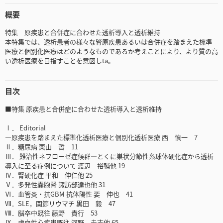
概要
特集 原疾患と合併症に合わせた透析導入と透析維持
本特集では、透析患者の様々な腎原疾患あるいは合併症を踏まえた標準
医療と個別化医療はどのようなものであるか考えことにより、より質の高
い透析医療を目指すことを意図しta。
目次
■特集 原疾患と合併症に合わせた透析導入と透析維持
Ⅰ． Editorial
―原疾患を踏まえた標準化透析医療と個別化透析医療 西 慎一 7
Ⅱ．糖尿病 栗山 哲 11
Ⅲ． 難治性ネフローゼ症候群―とくに巣状分節性糸球体硬化症から透析
導入に至る症例について 渡辺 裕輔他 19
Ⅳ．腎硬化症 平和 伸仁他 25
Ⅴ．多発性囊胞腎 諏訪部達也他 31
Ⅵ．血管炎・抗GBM 抗体陽性 要 伸也 41
Ⅶ．SLE，関節リウマチ 黒田 毅 47
Ⅷ．脳卒中既往 藤野 貴行 53
Ⅸ．虚血性心疾患既往 河野 圭志他 65