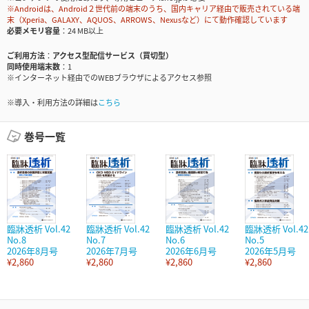
※Androidは、Android２世代前の端末のうち、国内キャリア経由で販売されている端
末（Xperia、GALAXY、AQUOS、ARROWS、Nexusなど）にて動作確認しています
必要メモリ容量
24 MB以上
ご利用方法
アクセス型配信サービス（買切型）
同時使用端末数
1
※インターネット経由でのWEBブラウザによるアクセス参照
※導入・利用方法の詳細は
こちら
巻号一覧
臨牀透析 Vol.42
臨牀透析 Vol.42
臨牀透析 Vol.42
臨牀透析 Vol.42
No.8
No.7
No.6
No.5
2026年8月号
2026年7月号
2026年6月号
2026年5月号
¥2,860
¥2,860
¥2,860
¥2,860