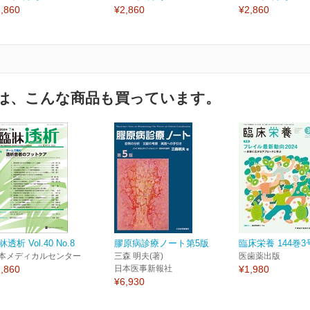
,860
¥2,860
¥2,860
は、こんな商品も買っています。
牀透析 Vol.40 No.8
膠原病診療ノート第5版
臨床栄養 144巻3
本メディカルセンター
三森 明夫(著)
医歯薬出版
,860
日本医事新報社
¥1,980
¥6,930