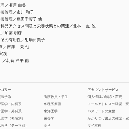
理／瀬戸 由美
養管理／市川 和子
養管理／島田千賀子 他
料品アクセス問題と栄養状態との関連／北林 紘 他
／加藤 明彦
その有用性／射場裕美子
養／吉澤 亮 他
実践
／朝倉 洋平 他
テゴリー
アカウントサービス
礎医学系
看護教員・学生
個人情報の確認・変更
床医学・内科系
各種医療職
メールアドレスの確認・変
床医学・外科系
東洋医学
パスワードの変更
床医学（領域別）
栄養学
かかりつけ書店の確認・変
床医学（テーマ別）
薬学
マイ本棚