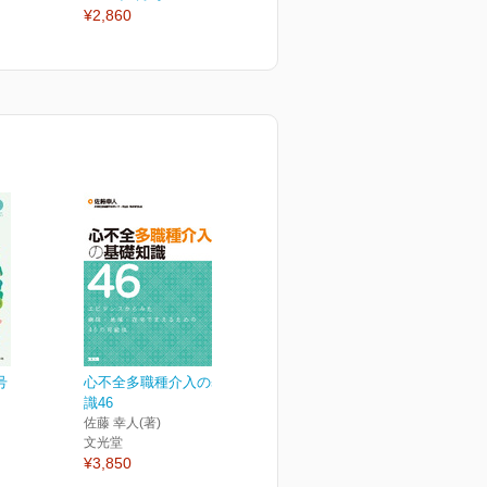
¥2,860
¥2,860
¥
号
心不全多職種介入の基礎知
識46
佐藤 幸人(著)
文光堂
¥3,850