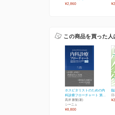
¥2,860
¥2
この商品を買った人
ホスピタリストのための内
臨
科診療フローチャート 第...
日
¥2
髙岸 勝繁(著)
シーニュ
¥8,800