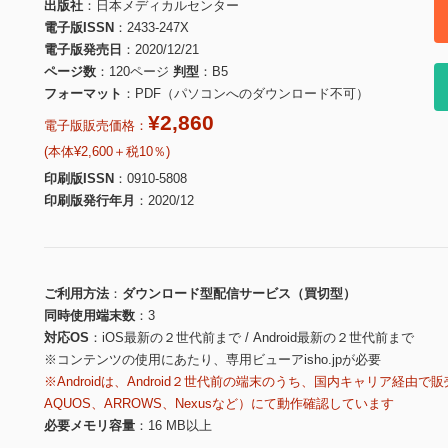
出版社
日本メディカルセンター
電子版ISSN
2433-247X
電子版発売日
2020/12/21
ページ数
120ページ
判型
B5
フォーマット
PDF（パソコンへのダウンロード不可）
¥2,860
電子版販売価格：
(本体¥2,600＋税10％)
印刷版ISSN
0910-5808
印刷版発行年月
2020/12
ご利用方法
ダウンロード型配信サービス（買切型）
同時使用端末数
3
対応OS
iOS最新の２世代前まで / Android最新の２世代前まで
※コンテンツの使用にあたり、専用ビューアisho.jpが必要
※Androidは、Android２世代前の端末のうち、国内キャリア経由で販
AQUOS、ARROWS、Nexusなど）にて動作確認しています
必要メモリ容量
16 MB以上