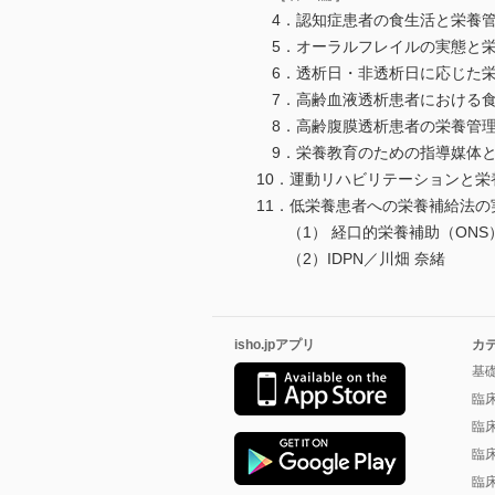
4．認知症患者の食生活と栄養管
5．オーラルフレイルの実態と栄
6．透析日・非透析日に応じた栄
7．高齢血液透析患者における食
8．高齢腹膜透析患者の栄養管理
9．栄養教育のための指導媒体と
10．運動リハビリテーションと栄
11．低栄養患者への栄養補給法の
（1） 経口的栄養補助（ONS）
（2）IDPN／川畑 奈緒
isho.jpアプリ
カ
基
臨
臨
臨
臨