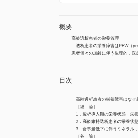
概要
高齢透析患者の栄養管理
透析患者の栄養障害はPEW（prot
患者個々の加齢に伴う生理的，医
目次
高齢透析患者の栄養障害はなぜ起
［総 論］
1．透析導入期の栄養状態・栄養
2．高齢維持透析患者の栄養状態
3．食事量低下に伴うミネラル，
［各 論］