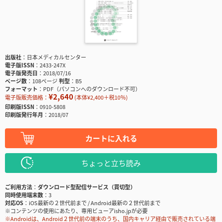
出版社
日本メディカルセンター
電子版ISSN
2433-247X
電子版発売日
2018/07/16
ページ数
108ページ
判型
B5
フォーマット
PDF（パソコンへのダウンロード不可）
¥2,640
電子版販売価格：
(本体¥2,400＋税10％)
印刷版ISSN
0910-5808
印刷版発行年月
2018/07
カートに入れる
ちょっと立ち読み
ご利用方法
ダウンロード型配信サービス（買切型）
同時使用端末数
3
対応OS
iOS最新の２世代前まで / Android最新の２世代前まで
※コンテンツの使用にあたり、専用ビューアisho.jpが必要
※Androidは、Android２世代前の端末のうち、国内キャリア経由で販売されている端