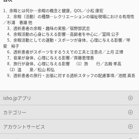
1．余暇とは何か―余暇の概念と健康，QOL／小松 康宏
2．余暇（活動）の種類―レクリエーションの福祉現場における有用性
／杉浦 春雄 他
3．透析患者の余暇・趣味の実態／宿野部武志
4．余暇活動の心身に与える影響―高齢者を中心に／冨岡 公子
5．余暇活動としての運動・スポーツが身体，心理に与える影響／甲
斐 裕子
6．透析患者がスポーツをするうえでの工夫と注意点／上月 正博
7．音楽が身体，心理に与える影響／齊藤恵理香
8．旅行が身体，心理に与える影響 （1）旅 行／古殿 孝高
（2）温 泉／松山 和弘
9．透析患者の旅行・出張に対する透析スタッフの配慮事項／池間 真吾
isho.jpアプリ
カテゴリー
アカウントサービス