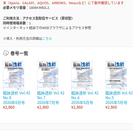
末（Xperia、GALAXY、AQUOS、ARROWS、Nexusなど）にて動作確認しています
必要メモリ容量
18084 MB以上
ご利用方法
アクセス型配信サービス（買切型）
同時使用端末数
1
※インターネット経由でのWEBブラウザによるアクセス参照
※導入・利用方法の詳細は
こちら
巻号一覧
臨牀透析 Vol.42
臨牀透析 Vol.42
臨牀透析 Vol.42
臨牀透析 Vol.42
No.8
No.7
No.6
No.5
2026年8月号
2026年7月号
2026年6月号
2026年5月号
¥2,860
¥2,860
¥2,860
¥2,860