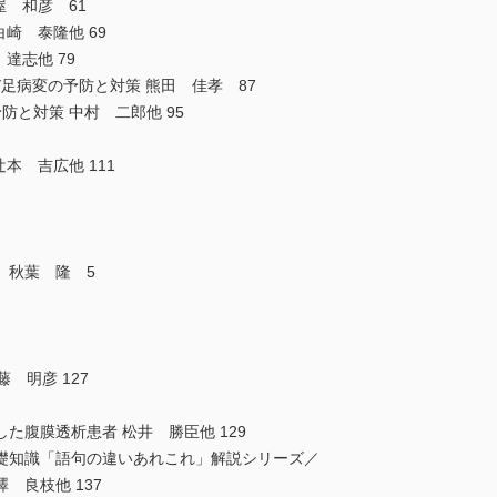
屋 和彦 61
崎 泰隆他 69
達志他 79
び足病変の予防と対策 熊田 佳孝 87
防と対策 中村 二郎他 95
本 吉広他 111
 秋葉 隆 5
 明彦 127
腹膜透析患者 松井 勝臣他 129
礎知識「語句の違いあれこれ」解説シリーズ／
 良枝他 137