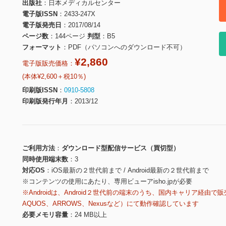
出版社
日本メディカルセンター
電子版ISSN
2433-247X
電子版発売日
2017/08/14
ページ数
144ページ
判型
B5
フォーマット
PDF（パソコンへのダウンロード不可）
¥2,860
電子版販売価格：
(本体¥2,600＋税10％)
印刷版ISSN
0910-5808
印刷版発行年月
2013/12
ご利用方法
ダウンロード型配信サービス（買切型）
同時使用端末数
3
対応OS
iOS最新の２世代前まで / Android最新の２世代前まで
※コンテンツの使用にあたり、専用ビューアisho.jpが必要
※Androidは、Android２世代前の端末のうち、国内キャリア経由で販
AQUOS、ARROWS、Nexusなど）にて動作確認しています
必要メモリ容量
24 MB以上