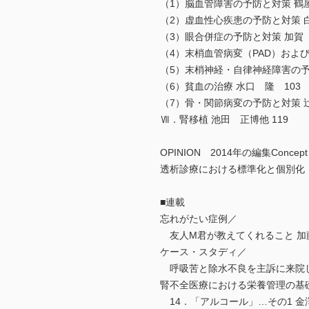
（1）脳血管障害の予防と対策 鶴
（2）虚血性心疾患の予防と対策 白
（3）眼合併症の予防と対策 加賀 
（4）末梢血管病変（PAD）およ
（5）末梢神経・自律神経障害の予
（6）貧血の治療 水口 隆 103
（7）骨・関節病変の予防と対策 辻
Ⅶ．腎移植 池田 正博他 119
OPINION 2014年の編集Concept
透析診療における標準化と個別化
■連載
忘れがたい症例／
友人M君が教えてくれること 加藤
ケース・スタディ／
呼吸苦と除水不良を主訴に来院した
腎不全医療における栄養管理の基
14．「アルコール」…その1 金澤