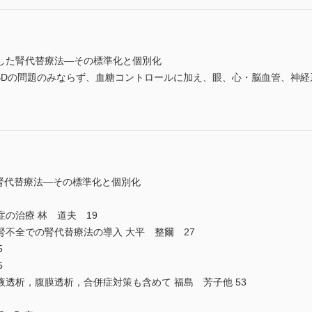
した腎代替療法―その標準化と個別化
BDの問題のみならず、血糖コントロールに加え、眼、心・脳血管、神経
腎代替療法―その標準化と個別化
の治療 林 道夫 19
不全での腎代替療法の導入 大平 整爾 27
5
5
透析，腹膜透析，合併症対策も含めて 福島 芳子他 53