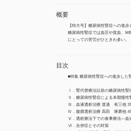
概要
【特大号】糖尿病性腎症への進歩
糖尿病性腎症では血圧や貧血、M
にとっての苦労がひときわ多い。
目次
■特集 糖尿病性腎症への進歩した
Ⅰ．腎代替療法以前の糖尿病性腎症
Ⅱ．糖尿病性腎症による末期慢性腎
Ⅲ．血液透析治療 渡邊 有三他 3
Ⅳ．腹膜透析治療 高田 琢磨他 4
Ⅴ．透析療法下での食事療法―血液
Ⅵ．合併症とその対策