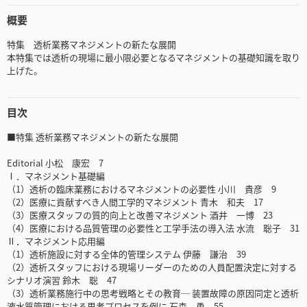
概要
特集 透析業務マネジメントの新たな展開
本特集では透析の現場に最小限必要となるマネジメントの基礎知識を取り
上げた。
目次
■特集 透析業務マネジメントの新たな展開
Editorial 小松 康宏 7
Ⅰ．マネジメント基礎編
（1）透析の臨床業務におけるマネジメントの必要性 小川 貴彦 9
（2）医療に貢献すべき人間工学的マネジメント 青木 和夫 17
（3）医療スタッフの質的向上と改善マネジメント 酒井 一博 23
（4）医療における品質管理の必要性と工学手法の導入法 水流 聡子 31
Ⅱ．マネジメント応用編
（1）透析施設に対する全体的管理システム 伊藤 謙治 39
（2）透析スタッフにおける現場リーダーのための人員配置決定に対する
シナリオ演習 鈴木 聡 47
（3）透析業務施行中の思考戦略とその教育─ 装置故障の原因同定と透析
液水質管理における思考プロセスを例に 石森 勇 55