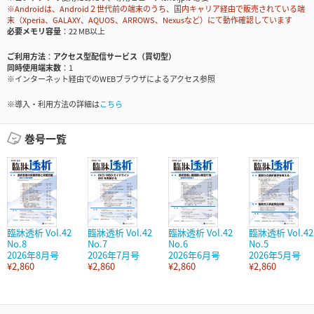
※Androidは、Android２世代前の端末のうち、国内キャリア経由で販売されている端
末（Xperia、GALAXY、AQUOS、ARROWS、Nexusなど）にて動作確認しています
必要メモリ容量
22 MB以上
ご利用方法
アクセス型配信サービス（買切型）
同時使用端末数
1
※インターネット経由でのWEBブラウザによるアクセス参照
※導入・利用方法の詳細は
こちら
巻号一覧
臨牀透析 Vol.42
臨牀透析 Vol.42
臨牀透析 Vol.42
臨牀透析 Vol.42
No.8
No.7
No.6
No.5
2026年8月号
2026年7月号
2026年6月号
2026年5月号
¥2,860
¥2,860
¥2,860
¥2,860