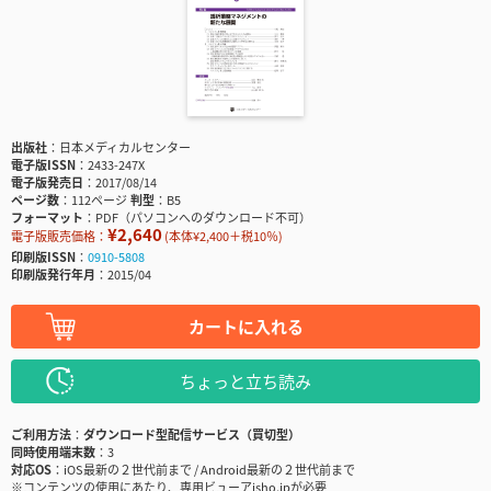
出版社
日本メディカルセンター
電子版ISSN
2433-247X
電子版発売日
2017/08/14
ページ数
112ページ
判型
B5
フォーマット
PDF（パソコンへのダウンロード不可）
¥2,640
電子版販売価格：
(本体¥2,400＋税10％)
印刷版ISSN
0910-5808
印刷版発行年月
2015/04
カートに入れる
ちょっと立ち読み
ご利用方法
ダウンロード型配信サービス（買切型）
同時使用端末数
3
対応OS
iOS最新の２世代前まで / Android最新の２世代前まで
※コンテンツの使用にあたり、専用ビューアisho.jpが必要