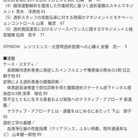
（4）眼球運動解析を援用した作業研究に基づく透析業務のスキルマネジ
メント 青木 洋貴他 61
（5）透析スタッフの技能伝承に対する現場のマネジメントとモチベーシ
ョンコントロール 山家 敏彦 67
（6）透析施設運営におけるリソースバランスに関するマネジメントと経
営戦略 松岡 哲平 77
OPINION レジリエンス―災害時透析医療への心構え 安藤 亮一 5
■連載
ケース・スタディ／
長期維持透析患者に発症したインフルエンザ罹患後の肺炎の1例 日比
朝子他 83
症例による透析患者の画像診断／
体表超音波検査で部位診断を得た腹膜透析カテーテル皮下トンネル感
染症の1例 深澤 瑞也 89
腎不全とともに生きる患者および家族へのナラティブ・アプローチ 新連
載／
ナラティブ・アプローチとは―連載をはじめるにあたって 下山 節子
95
透析工学の基礎／
血液浄化器の性能指標（クリアランス，ふるい係数，限外濾過率な
ど） 山本健一郎他 99