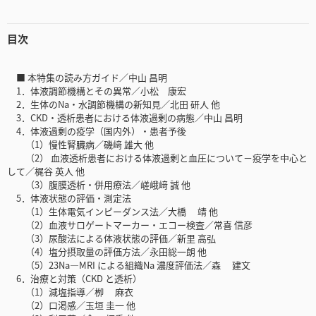
目次
■ 本特集の読み方ガイド／中山 昌明
1．体液調節機構とその異常／小松 康宏
2．生体のNa・水調節機構の新知見／北田 研人 他
3．CKD・透析患者における体液過剰の病態／中山 昌明
4．体液過剰の疫学（国内外）・患者予後
（1）慢性腎臓病／磯﨑 雄大 他
（2） 血液透析患者における体液過剰と血圧について－疫学を中心と
して／梶谷 英人 他
（3）腹膜透析・併用療法／嵯峨﨑 誠 他
5．体液状態の評価・測定法
（1）生体電気インピーダンス法／大橋 靖 他
（2）血液サロゲートマーカー・エコー検査／常喜 信彦
（3）尿酸法による体液状態の評価／新里 高弘
（4）塩分摂取量の評価方法／永田総一朗 他
（5）23Na―MRI による組織Na 濃度評価法／森 建文
6．治療と対策（CKD と透析）
（1）減塩指導／栁 麻衣
（2）口渇感／玉垣 圭一 他