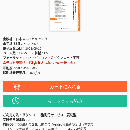
出版社
日本メディカルセンター
電子版ISSN
2433-247X
電子版発売日
2021/09/13
ページ数
120ページ
判型
B5
フォーマット
PDF（パソコンへのダウンロード不可）
¥2,860
電子版販売価格：
(本体¥2,600＋税10％)
印刷版ISSN
0910-5808
印刷版発行年月
2021/09
カートに入れる
ちょっと立ち読み
ご利用方法
ダウンロード型配信サービス（買切型）
同時使用端末数
3
対応OS
iOS最新の２世代前まで / Android最新の２世代前まで
※コンテンツの使用にあたり、専用ビューアisho.jpが必要