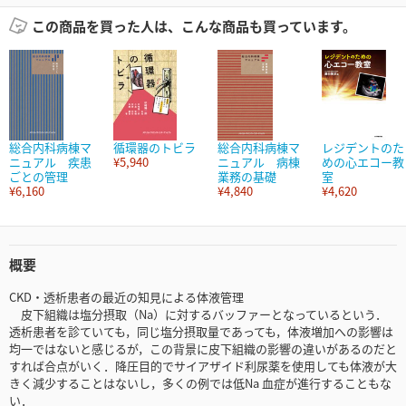
この商品を買った人は、こんな商品も買っています。
総合内科病棟マ
循環器のトビラ
総合内科病棟マ
レジデントのた
ニュアル 疾患
¥5,940
ニュアル 病棟
めの心エコー教
ごとの管理
業務の基礎
室
¥6,160
¥4,840
¥4,620
概要
CKD・透析患者の最近の知見による体液管理
皮下組織は塩分摂取（Na）に対するバッファーとなっているという．
透析患者を診ていても，同じ塩分摂取量であっても，体液増加への影響は
均一ではないと感じるが，この背景に皮下組織の影響の違いがあるのだと
すれば合点がいく．降圧目的でサイアザイド利尿薬を使用しても体液が大
きく減少することはないし，多くの例では低Na 血症が進行することもな
い．