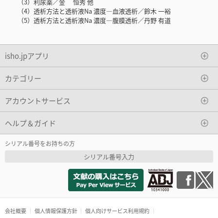
（3）利尿薬／金 恒秀 他
（4）透析方法と透析液Na 濃度―血液透析／鈴木 一裕
（5）透析方法と透析液Na 濃度―腹膜透析／丹野 有道
isho.jpアプリ
カテゴリー
アカウントサービス
ヘルプ＆ガイド
シリアル番号をお持ちの方
シリアル番号入力
会社概要
個人情報保護方針
個人向けサービス利用規約