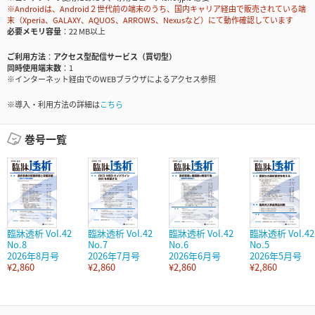
※Androidは、Android２世代前の端末のうち、国内キャリア経由で販売されている端
末（Xperia、GALAXY、AQUOS、ARROWS、Nexusなど）にて動作確認しています
必要メモリ容量
22 MB以上
ご利用方法
アクセス型配信サービス（買切型）
同時使用端末数
1
※インターネット経由でのWEBブラウザによるアクセス参照
※導入・利用方法の詳細は
こちら
巻号一覧
臨牀透析 Vol.42
臨牀透析 Vol.42
臨牀透析 Vol.42
臨牀透析 Vol.42
No.8
No.7
No.6
No.5
2026年8月号
2026年7月号
2026年6月号
2026年5月号
¥2,860
¥2,860
¥2,860
¥2,860