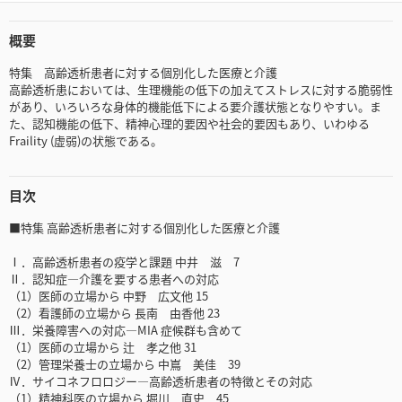
概要
特集 高齢透析患者に対する個別化した医療と介護
高齢透析患においては、生理機能の低下の加えてストレスに対する脆弱性
があり、いろいろな身体的機能低下による要介護状態となりやすい。ま
た、認知機能の低下、精神心理的要因や社会的要因もあり、いわゆる
Fraility (虚弱)の状態である。
目次
■特集 高齢透析患者に対する個別化した医療と介護
Ⅰ．高齢透析患者の疫学と課題 中井 滋 7
Ⅱ．認知症―介護を要する患者への対応
（1）医師の立場から 中野 広文他 15
（2）看護師の立場から 長南 由香他 23
Ⅲ．栄養障害への対応―MIA 症候群も含めて
（1）医師の立場から 辻 孝之他 31
（2）管理栄養士の立場から 中嶌 美佳 39
Ⅳ．サイコネフロロジー―高齢透析患者の特徴とその対応
（1）精神科医の立場から 堀川 直史 45