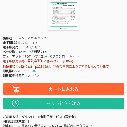
出版社
日本メディカルセンター
電子版ISSN
2433-247X
電子版発売日
2017/08/14
ページ数
120ページ
判型
B5
フォーマット
PDF（パソコンへのダウンロード不可）
¥2,420
電子版販売価格：
(本体¥2,200＋税10％)
特記事項
p1240表2，p1263表は、諸般の事情により黒塗りとなっています
印刷版ISSN
0910-5808
印刷版発行年月
2014/08
カートに入れる
ちょっと立ち読み
ご利用方法
ダウンロード型配信サービス（買切型）
同時使用端末数
3
対応OS
iOS最新の２世代前まで / Android最新の２世代前まで