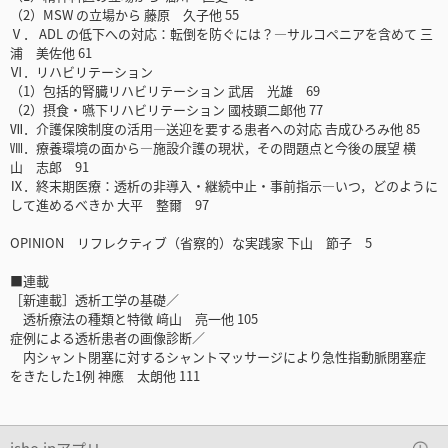
（2）MSW の立場から 藤原 久子他 55
Ⅴ． ADL の低下への対応：転倒を防ぐには？―サルコペニアを含めて 三
浦 美佐他 61
Ⅵ．リハビリテーション
（1）包括的腎臓リハビリテーション 武居 光雄 69
（2）摂食・嚥下リハビリテーション 國枝顕二郞他 77
Ⅶ．介護保険制度の活用―送迎を要する患者への対応 𠮷成ひろみ他 85
Ⅷ．療養環境の面から―施設介護の現状，その問題点と今後の展望 横
山 志郎 91
Ⅸ．終末期医療：透析の非導入・継続中止・事前指示―いつ，どのように
して進めるべきか 大平 整爾 97
OPINION リフレクティブ（省察的）な実践家 下山 節子 5
■連載
［新連載］透析工学の基礎／
透析療法の種類と特徴 﨑山 亮一他 105
症例による透析患者の画像診断／
内シャント閉塞に対するシャントマッサージにより急性指動脈閉塞症
をきたした1例 神應 太朗他 111