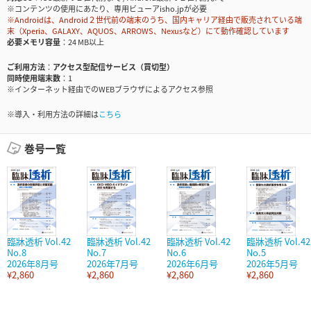
※コンテンツの使用にあたり、専用ビューアisho.jpが必要
※Androidは、Android２世代前の端末のうち、国内キャリア経由で販売されている端
末（Xperia、GALAXY、AQUOS、ARROWS、Nexusなど）にて動作確認しています
必要メモリ容量
24 MB以上
ご利用方法
アクセス型配信サービス（買切型）
同時使用端末数
1
※インターネット経由でのWEBブラウザによるアクセス参照
※導入・利用方法の詳細は
こちら
巻号一覧
臨牀透析 Vol.42
臨牀透析 Vol.42
臨牀透析 Vol.42
臨牀透析 Vol.42
No.8
No.7
No.6
No.5
2026年8月号
2026年7月号
2026年6月号
2026年5月号
¥2,860
¥2,860
¥2,860
¥2,860