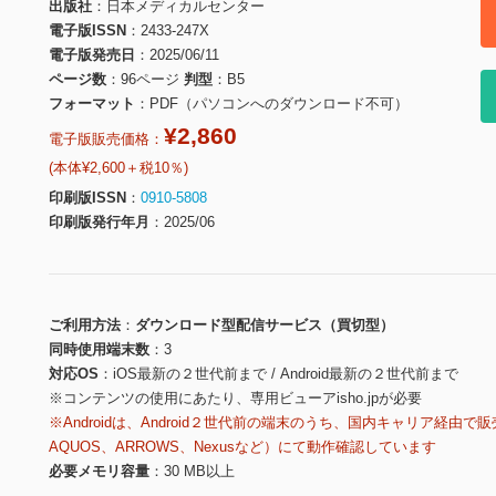
出版社
日本メディカルセンター
電子版ISSN
2433-247X
電子版発売日
2025/06/11
ページ数
96ページ
判型
B5
フォーマット
PDF（パソコンへのダウンロード不可）
¥2,860
電子版販売価格：
(本体¥2,600＋税10％)
印刷版ISSN
0910-5808
印刷版発行年月
2025/06
ご利用方法
ダウンロード型配信サービス（買切型）
同時使用端末数
3
対応OS
iOS最新の２世代前まで / Android最新の２世代前まで
※コンテンツの使用にあたり、専用ビューアisho.jpが必要
※Androidは、Android２世代前の端末のうち、国内キャリア経由で販
AQUOS、ARROWS、Nexusなど）にて動作確認しています
必要メモリ容量
30 MB以上