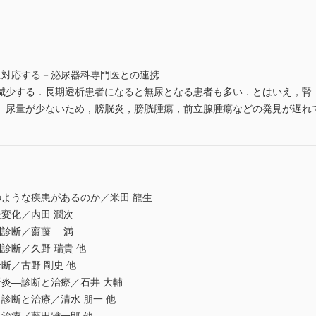
に対応する－泌尿器科専門医との連携
少する．長期透析患者になると無尿となる患者も多い．とはいえ，腎
 尿量が少ないため，膀胱炎，膀胱腫瘍，前立腺腫瘍などの発見が遅れ
ような疾患があるのか／米田 龍生
変化／内田 潤次
別診断／齋藤 満
診断／久野 瑞貴 他
断／古野 剛史 他
炎―診断と治療／石井 大輔
診断と治療／清水 朋一 他