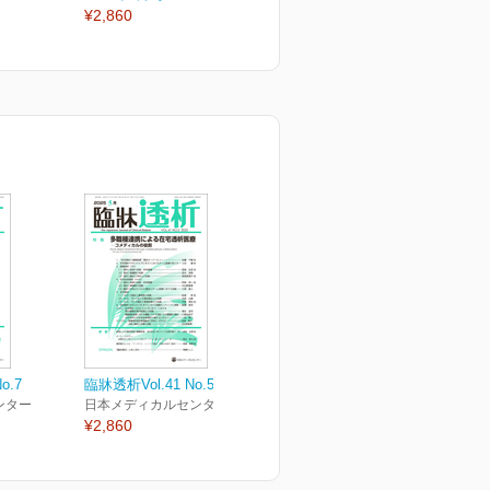
¥2,860
¥2,860
¥
o.7
臨牀透析Vol.41 No.5
ンター
日本メディカルセンター
¥2,860