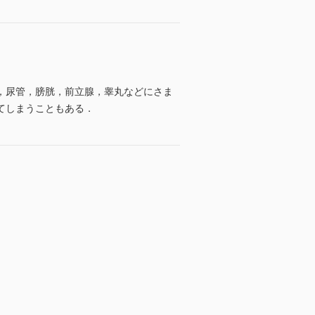
，尿管，膀胱，前立腺，睾丸などにさま
てしまうこともある．