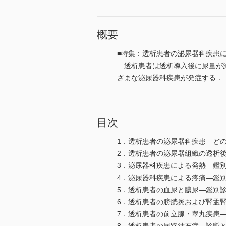
概要
■特集：透析患者の泌尿器科疾患
透析患者は透析導入後に尿量が減
ざまな泌尿器科疾患が発症する．
目次
1．透析患者の泌尿器科疾患―どの
2．透析患者の泌尿器組織の透析後
3．泌尿器科疾患による発熱―鑑
4．泌尿器科疾患による疼痛―鑑別
5．透析患者の血尿と膿尿―鑑別診
6．透析患者の膀胱炎および腎盂腎
7．透析患者の前立腺・睾丸疾患―