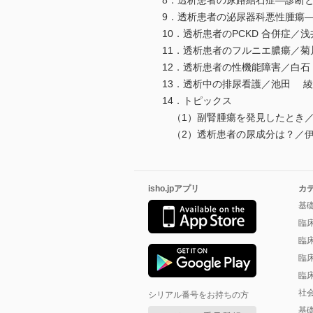
8．透析患者の尿路結石症―診断と
9．透析患者の泌尿器科悪性腫瘍―
10．透析患者のPCKD 合併症／浅
11．透析患者のフルニエ膿瘍／菊
12．透析患者の性機能障害／白石
13．透析中の排尿看護／池田 綾
14．トピックス
（1）副腎腫瘍を発見したとき／
（2）透析患者の尿成分は？／伊福
isho.jpアプリ
カ
基
臨
臨
臨
臨
社
シリアル番号をお持ちの方
基