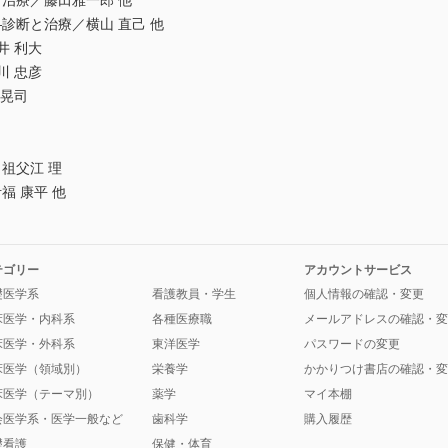
治療／藤田雅一郎 他
診断と治療／横山 直己 他
井 利大
川 忠彦
 晃司
祖父江 理
 康平 他
テゴリー
アカウントサービス
礎医学系
看護教員・学生
個人情報の確認・変更
床医学・内科系
各種医療職
メールアドレスの確認・変
床医学・外科系
東洋医学
パスワードの変更
床医学（領域別）
栄養学
かかりつけ書店の確認・変
床医学（テーマ別）
薬学
マイ本棚
会医学系・医学一般など
歯科学
購入履歴
礎看護
保健・体育