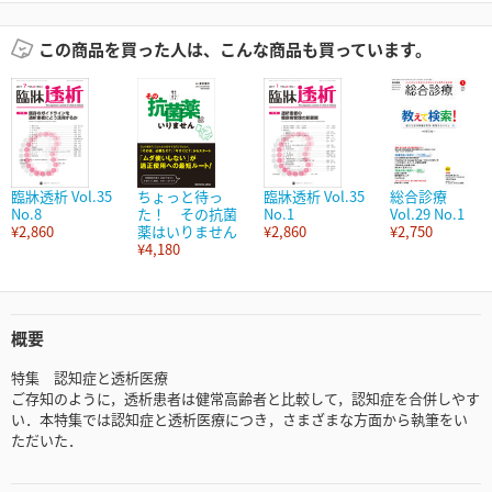
この商品を買った人は、こんな商品も買っています。
臨牀透析 Vol.35
ちょっと待っ
臨牀透析 Vol.35
総合診療
No.8
た！ その抗菌
No.1
Vol.29 No.1
¥2,860
薬はいりません
¥2,860
¥2,750
¥4,180
概要
特集 認知症と透析医療
ご存知のように，透析患者は健常高齢者と比較して，認知症を合併しやす
い．本特集では認知症と透析医療につき，さまざまな方面から執筆をい
ただいた．