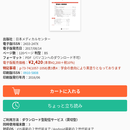
出版社
日本メディカルセンター
電子版ISSN
2433-247X
電子版発売日
2017/08/14
ページ数
120ページ
判型
B5
フォーマット
PDF（パソコンへのダウンロード不可）
¥2,420
電子版販売価格：
(本体¥2,200＋税10％)
特記事項
ｐ73-74(1057-1058)表3表4：学会の意向により黒塗りとなっております
印刷版ISSN
0910-5808
印刷版発行年月
2016/06
カートに入れる
ちょっと立ち読み
ご利用方法
ダウンロード型配信サービス（買切型）
同時使用端末数
3
対応OS
iOS最新の２世代前まで / Android最新の２世代前まで