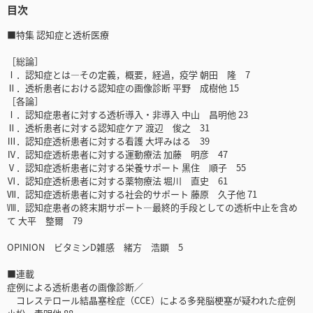
目次
■特集 認知症と透析医療
［総論］
Ⅰ．認知症とは―その定義，概要，経過，疫学 朝田 隆 7
Ⅱ．透析患者における認知症の画像診断 平野 成樹他 15
［各論］
Ⅰ．認知症患者に対する透析導入・非導入 中山 昌明他 23
Ⅱ．透析患者に対する認知症ケア 渡辺 俊之 31
Ⅲ．認知症透析患者に対する看護 大坪みはる 39
Ⅳ．認知症透析患者に対する運動療法 加藤 明彦 47
Ⅴ．認知症透析患者に対する栄養サポート 黒住 順子 55
Ⅵ．認知症透析患者に対する薬物療法 堀川 直史 61
Ⅶ．認知症透析患者に対する社会的サポート 藤原 久子他 71
Ⅷ．認知症患者の終末期サポート―最終的手段としての透析中止を含め
て 大平 整爾 79
OPINION ビタミンD雑感 緒方 浩顕 5
■連載
症例による透析患者の画像診断／
コレステロール結晶塞栓症（CCE）による多発脳梗塞が疑われた症例