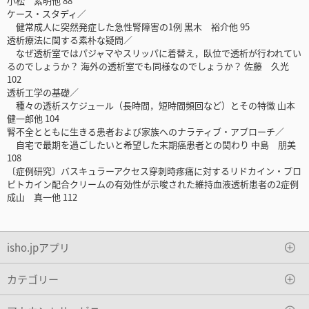
小松 素明他 88
ケース・スタディ／
健常成人に突然発症した急性腎障害の1例 黒木 裕介他 95
透析療法に関する素朴な疑問／
なぜ透析室ではパジャマやスリッパに着替え，臥位で透析が行われてい
るのでしょうか？ 海外の透析室でも同様なのでしょうか？ 佐藤 久光
102
透析工学の基礎／
種々の透析スケジュール（長時間，短時間頻回など）とその特徴 山本
健一郎他 104
腎不全とともに生きる患者および家族へのナラティブ・アプローチ／
自宅で最期を過ごしたいと希望した末期癌患者との関わり 中島 朋美
108
〔症例研究〕バスキュラーアクセス穿刺時疼痛に対するリドカイン・プロ
ピトカイン配合クリームの有効性が示唆された維持血液透析患者の2症例
成山 真一他 112
isho.jpアプリ
カテゴリー