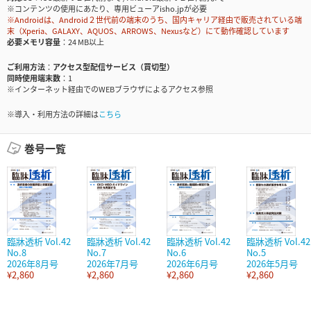
※コンテンツの使用にあたり、専用ビューアisho.jpが必要
※Androidは、Android２世代前の端末のうち、国内キャリア経由で販売されている端
末（Xperia、GALAXY、AQUOS、ARROWS、Nexusなど）にて動作確認しています
必要メモリ容量
24 MB以上
ご利用方法
アクセス型配信サービス（買切型）
同時使用端末数
1
※インターネット経由でのWEBブラウザによるアクセス参照
※導入・利用方法の詳細は
こちら
巻号一覧
臨牀透析 Vol.42
臨牀透析 Vol.42
臨牀透析 Vol.42
臨牀透析 Vol.42
No.8
No.7
No.6
No.5
2026年8月号
2026年7月号
2026年6月号
2026年5月号
¥2,860
¥2,860
¥2,860
¥2,860