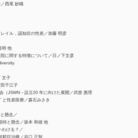
／西尾 妙織
レイル，認知症の性差／加藤 明彦
明 他
院に関する特徴について／日ノ下文彦
rsity
 文子
田千江子
（JSWN－設立20 年に向けた展開／武曾 惠理
ECT と性差医療／森石みさき
待と懸念／
懸念／坂本 和雄 他
いわける？／
治療／谷口 正智