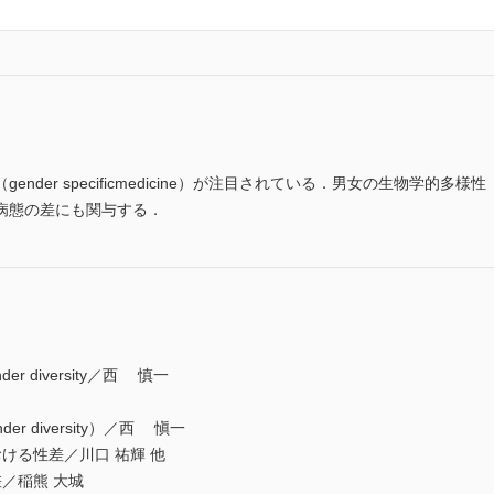
r specificmedicine）が注目されている．男女の生物学的多様性（ge
病態の差にも関与する．
 diversity／西 慎一
r diversity）／西 愼一
ける性差／川口 祐輝 他
／稲熊 大城