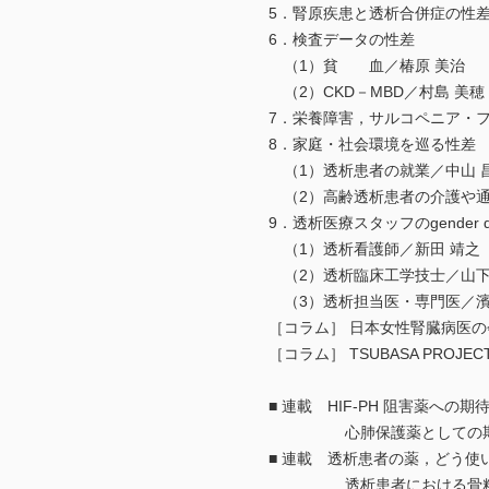
5．腎原疾患と透析合併症の性差
6．検査データの性差
（1）貧 血／椿原 美治
（2）CKD－MBD／村島 美穂
7．栄養障害，サルコペニア・フ
8．家庭・社会環境を巡る性差
（1）透析患者の就業／中山 昌
（2）高齢透析患者の介護や通
9．透析医療スタッフのgender dive
（1）透析看護師／新田 靖之
（2）透析臨床工学技士／山下
（3）透析担当医・専門医／濱
［コラム］ 日本女性腎臓病医の会
［コラム］ TSUBASA PROJ
■ 連載 HIF-PH 阻害薬への期
心肺保護薬としての期待と
■ 連載 透析患者の薬，どう使
透析患者における骨粗鬆症