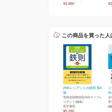
¥2,860
¥2
この商品を買った人
内科レジデントの鉄則 第4
ジ
版
科
聖路加国際病院内科チーフレ
金
ジデント(編集)
医
医学書院
¥6
¥5,280