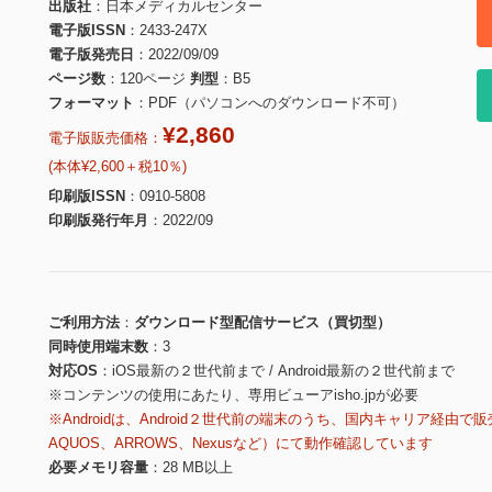
出版社
日本メディカルセンター
電子版ISSN
2433-247X
電子版発売日
2022/09/09
ページ数
120ページ
判型
B5
フォーマット
PDF（パソコンへのダウンロード不可）
¥2,860
電子版販売価格：
(本体¥2,600＋税10％)
印刷版ISSN
0910-5808
印刷版発行年月
2022/09
ご利用方法
ダウンロード型配信サービス（買切型）
同時使用端末数
3
対応OS
iOS最新の２世代前まで / Android最新の２世代前まで
※コンテンツの使用にあたり、専用ビューアisho.jpが必要
※Androidは、Android２世代前の端末のうち、国内キャリア経由で販
AQUOS、ARROWS、Nexusなど）にて動作確認しています
必要メモリ容量
28 MB以上