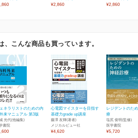
,860
¥2,860
¥2,860
は、こんな商品も買っています。
ェネラリストのための内
心電図マイスターを目指す
レジデントのた
外来マニュアル 第3版
基礎力grade up講座
療
城 光代(他編集)
藤澤 友輝(著者)
塩尻 俊明(監修)
学書院
メジカルビュー社
医学書院
,600
¥4,620
¥5,720