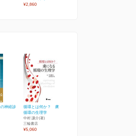
¥2,860
¥2,860
¥
めの神経診
循環とは何か？ 虜になる
循環の生理学
中村 謙介(著)
三輪書店
¥5,060