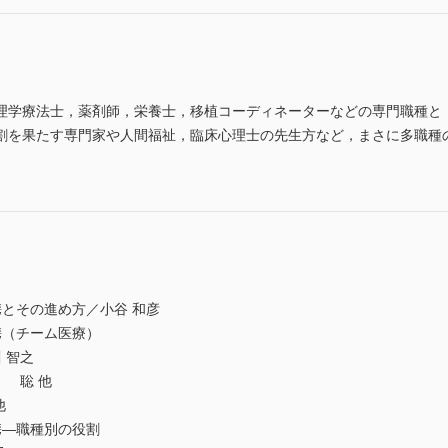
学療法士，薬剤師，栄養士，移植コーディネーターなどの専門職種と
割を果たす専門家や人間福祉，臨床心理士の先生方など，まさに多職種
とその進め方／小谷 和彦
（チーム医療）
 智之
 聡 他
他
―職種別の役割