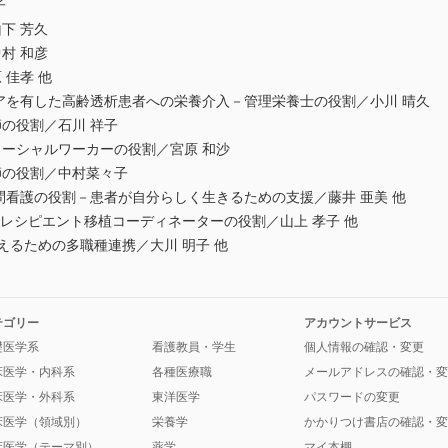
子
下 芳久
村 和彦
佳孝 他
を有した高齢透析患者への栄養介入－管理栄養士の役割／小川 晴久
の役割／石川 祥子
シャルワーカーの役割／宮原 和沙
の役割／中村菜々子
看護の役割－患者が自分らしく生きるための支援／藤井 亜美 他
レシピエント移植コーディネーターの役割／山上 孝子 他
るための多職種連携／大川 明子 他
テゴリー
アカウントサービス
礎医学系
看護教員・学生
個人情報の確認・変更
床医学・内科系
各種医療職
メールアドレスの確認・変
床医学・外科系
東洋医学
パスワードの変更
床医学（領域別）
栄養学
かかりつけ書店の確認・変
床医学（テーマ別）
薬学
マイ本棚