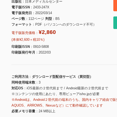
出版社
日本メディカルセンター
電子版ISSN
2433-247X
電子版発売日
2022/03/14
ページ数
112ページ
判型
B5
フォーマット
PDF（パソコンへのダウンロード不可）
¥2,860
電子版販売価格：
(本体¥2,600＋税10％)
印刷版ISSN
0910-5808
印刷版発行年月
2022/03
ご利用方法
ダウンロード型配信サービス（買切型）
同時使用端末数
3
対応OS
iOS最新の２世代前まで / Android最新の２世代前まで
※コンテンツの使用にあたり、専用ビューアisho.jpが必要
※Androidは、Android２世代前の端末のうち、国内キャリア経由で販
AQUOS、ARROWS、Nexusなど）にて動作確認しています
必要メモリ容量
24 MB以上