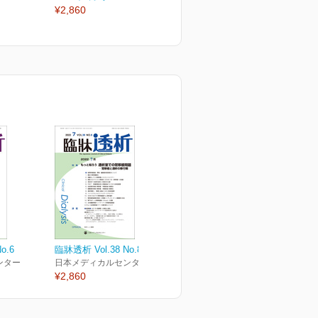
¥2,860
¥2,860
¥
o.6
臨牀透析 Vol.38 No.8
ンター
日本メディカルセンター
¥2,860