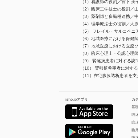
（1）看護師の役割／宮下 美
（2）臨床工学技士の役割／山
（3）薬剤師と多職種連携／中
（4）理学療法士の役割／大原 
（5） フレイル・サルコペニア
（6）地域医療における保健師
（7）地域医療における医療ソー
（8）臨床心理士・公認心理師
（9） 腎臓病患者に対する訪問
（10） 腎移植希望者に対する
（11）在宅腹膜透析患者を支え
isho.jpアプリ
カ
基
臨
臨
臨
臨