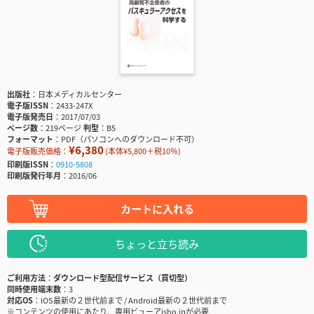
出版社
日本メディカルセンター
電子版ISSN
2433-247X
電子版発売日
2017/07/03
ページ数
219ページ
判型
B5
フォーマット
PDF（パソコンへのダウンロード不可）
¥6,380
電子版販売価格：
(本体¥5,800＋税10％)
印刷版ISSN
0910-5808
印刷版発行年月
2016/06
カートに入れる
ちょっと立ち読み
ご利用方法
ダウンロード型配信サービス（買切型）
同時使用端末数
3
対応OS
iOS最新の２世代前まで / Android最新の２世代前まで
※コンテンツの使用にあたり、専用ビューアisho.jpが必要