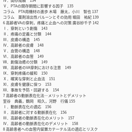
Ⅳ．開存成績 134
Ⅴ．PTAの開存期間に影響する因子 135
コラム PTA用機材の進歩 木場 藤太，小川 智也 137
コラム 薬剤溶出性バルーンとその効用 堀田 祐紀 139
6 高齢者VAの穿刺，疼痛と止血への対策 廣谷紗千子 142
Ⅰ．穿刺という創傷 143
Ⅱ．疼痛の定義と分類 144
Ⅲ．皮膚の構造 145
Ⅳ．高齢者の皮膚 148
Ⅴ．血管の構造 148
Ⅵ．高齢者の血管 149
Ⅶ．創傷治癒の分類 149
Ⅷ．高齢者のVA穿刺における注意 149
Ⅸ．穿刺疼痛の緩和 150
Ⅹ．確実な穿刺と止血法 151
Ⅺ．皮膚を健康に保つ 153
Ⅻ．事故を予防・回避する 154
7 高齢者の動脈表在化法―メリットとデメリット
室谷 典義，鶴岡 昭久，河野 行儀 155
Ⅰ．動脈表在化の適応 156
Ⅱ．高齢者に対する動脈表在化 156
Ⅲ．高齢者の動脈表在化のメリット 157
Ⅳ．高齢者の動脈表在化のデメリット 158
8 高齢患者への血管内留置カテーテル法の適応とリスク