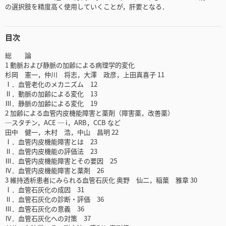
の選択肢を精度高く使用していくことが，肝要となる．
目次
総 論
1 動脈および静脈の加齢による病理学的変化
杉岡 憲一，仲川 将志，大澤 政彦，上田真喜子 11
Ⅰ．血管老化のメカニズム 12
Ⅱ．動脈の加齢による変化 13
Ⅲ．静脈の加齢による変化 19
2 加齢による血管内皮機能障害と薬剤（障害薬，改善薬）
─スタチン，ACE ─ i，ARB，CCB など
田中 健一，木村 浩，中山 昌明 22
Ⅰ．血管内皮機能障害とは 23
Ⅱ．血管内皮機能の評価法 23
Ⅲ．血管内皮機能障害とその要因 25
Ⅳ．血管内皮機能障害と薬剤 26
3 維持透析患者にみられる血管石灰化 奥野 仙二，稲葉 雅章 30
Ⅰ．血管石灰化の成因 31
Ⅱ．血管石灰化の診断・評価 36
Ⅲ．血管石灰化の意義 36
Ⅳ．血管石灰化への対策 37