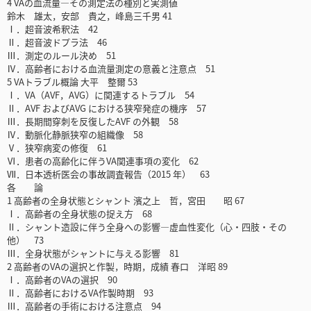
4 VAの血流量―その測定法の種別と実測値
鈴木 雄太，安部 貴之，峰島三千男 41
Ⅰ．超音波希釈法 42
Ⅱ．超音波ドプラ法 46
Ⅲ．測定のルール決め 51
Ⅳ．高齢者における血流量測定の意義と注意点 51
5 VAトラブル概論 大平 整爾 53
Ⅰ．VA（AVF，AVG）に関連するトラブル 54
Ⅱ．AVF およびAVG における狭窄発症の機序 57
Ⅲ．長期間穿刺を反復したAVF の外観 58
Ⅳ．動脈化静脈狭窄の組織像 58
Ⅴ．狭窄病変の修復 61
Ⅵ．患者の高齢化に伴うVA関連事項の変化 62
Ⅶ．日本透析医会の事故調査報告（2015 年） 63
各 論
1 高齢者の全身状態とシャント 濱之上 哲，宮田 昭 67
Ⅰ．高齢者の全身状態の捉え方 68
Ⅱ．シャント造設に伴う全身への影響―虚血性変化（心・四肢・その
他） 73
Ⅲ．全身状態がシャントに与える影響 81
2 高齢者のVAの選択と作製，時期，成績 春口 洋昭 89
Ⅰ．高齢者のVAの選択 90
Ⅱ．高齢者におけるVA作製時期 93
Ⅲ．高齢者の手術における注意点 94