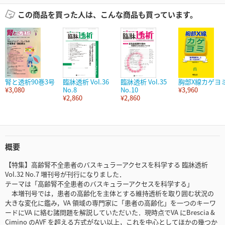
この商品を買った人は、こんな商品も買っています。
腎と透析90巻3号
臨牀透析 Vol.36
臨牀透析 Vol.35
胸部X線カゲヨ
¥3,080
No.8
No.10
¥3,960
¥2,860
¥2,860
概要
【特集】高齢腎不全患者のバスキュラーアクセスを科学する 臨牀透析
Vol.32 No.7 増刊号が刊行になりました．
テーマは「高齢腎不全患者のバスキュラーアクセスを科学する」
本増刊号では，患者の高齢化を主体とする維持透析を取り囲む状況の
大きな変化に鑑み，VA 領域の専門家に「患者の高齢化」を一つのキーワ
ードにVA に絡む諸問題を解説していただいた．現時点でVA にBrescia &
Cimino のAVF を超える方式がない以上，これを中心としてほかの幾つか