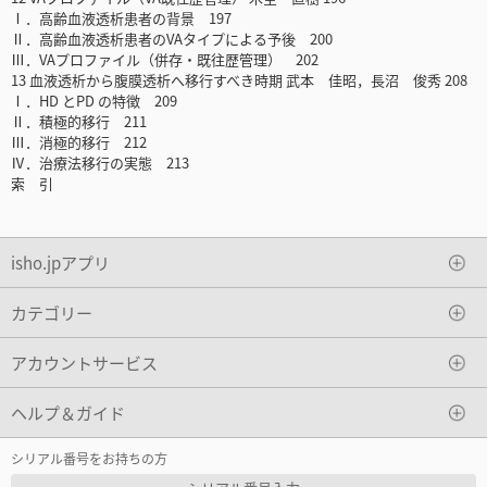
Ⅰ．高齢血液透析患者の背景 197
Ⅱ．高齢血液透析患者のVAタイプによる予後 200
Ⅲ．VAプロファイル（併存・既往歴管理） 202
13 血液透析から腹膜透析へ移行すべき時期 武本 佳昭，長沼 俊秀 208
Ⅰ．HD とPD の特徴 209
Ⅱ．積極的移行 211
Ⅲ．消極的移行 212
Ⅳ．治療法移行の実態 213
索 引
isho.jpアプリ
カテゴリー
アカウントサービス
ヘルプ＆ガイド
シリアル番号をお持ちの方