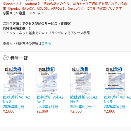
※Androidは、Android２世代前の端末のうち、国内キャリア経由で販売されている端
末（Xperia、GALAXY、AQUOS、ARROWS、Nexusなど）にて動作確認しています
必要メモリ容量
30 MB以上
ご利用方法
アクセス型配信サービス（買切型）
同時使用端末数
1
※インターネット経由でのWEBブラウザによるアクセス参照
※導入・利用方法の詳細は
こちら
巻号一覧
臨牀透析 Vol.42
臨牀透析 Vol.42
臨牀透析 Vol.42
臨牀透析 Vol.42
No.8
No.7
No.6
No.5
2026年8月号
2026年7月号
2026年6月号
2026年5月号
¥2,860
¥2,860
¥2,860
¥2,860