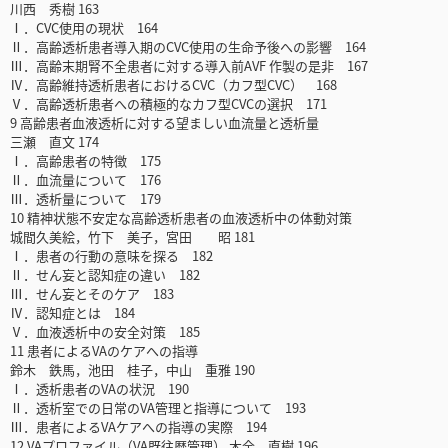
川西 秀樹 163
Ⅰ．CVC使用の現状 164
Ⅱ．高齢透析患者導入期のCVC使用の生命予後への影響 164
Ⅲ．高齢末期腎不全患者に対する導入前AVF 作製の是非 167
Ⅳ．高齢維持透析患者におけるCVC（カフ型CVC） 168
Ⅴ．高齢透析患者への積極的なカフ型CVCの選択 171
9 高齢患者血液透析に対する望ましい血流量と透析量
三瀬 直文 174
Ⅰ．高齢患者の特徴 175
Ⅱ．血流量について 176
Ⅲ．透析量について 179
10 精神状態不安定な高齢透析患者の血液透析中の体動対策
城間久美絵，竹下 美子，宮田 昭 181
Ⅰ．患者の行動の意味を探る 182
Ⅱ．せん妄と認知症の違い 182
Ⅲ．せん妄とそのケア 183
Ⅳ．認知症とは 184
Ⅴ．血液透析中の安全対策 185
11 患者によるVAのケアへの指導
鈴木 鉄馬，池田 桂子，中山 重雅 190
Ⅰ．透析患者のVAの状況 190
Ⅱ．透析室での日常のVA管理と指導について 193
Ⅲ．患者によるVAケアへの指導の実際 194
12 VAプロファイル（VA既往歴管理） 木全 直樹 196