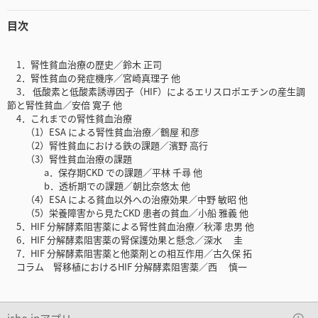
目次
1．腎性貧血治療の歴史／鈴木 正司
2．腎性貧血の発症機序／宮崎真理子 他
3． 低酸素と低酸素誘導因子（HIF）によるエリスロポエチンの産生調
節と腎性貧血／安倍 寛子 他
4．これまでの腎性貧血治療
（1）ESA による腎性貧血治療／鶴屋 和彦
（2）腎性貧血における鉄の課題／濱野 高行
（3）腎性貧血治療の課題
a．保存期CKD での課題／平林 千尋 他
b．透析期での課題／朝比奈悠太 他
（4）ESA による貧血以外への治療効果／中野 敏昭 他
（5）栄養障害から見たCKD 患者の貧血／小船 雅義 他
5．HIF 分解酵素阻害薬による腎性貧血治療／秋澤 忠男 他
6．HIF 分解酵素阻害薬の腎保護効果と懸念／深水 圭
7．HIF 分解酵素阻害薬と他薬剤との相互作用／古久保 拓
コラム 腎移植におけるHIF 分解酵素阻害薬／西 慎一