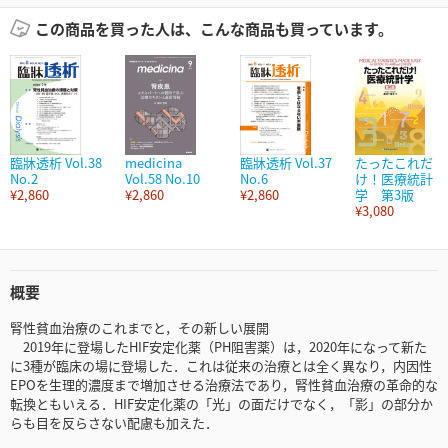
この商品を買った人は、こんな商品も買っています。
臨牀透析 Vol.38
medicina
臨牀透析 Vol.37
たったこれだ
No.2
Vol.58 No.10
No.6
け！医療統計
¥2,860
¥2,860
¥2,860
学 第3版
¥3,080
概要
腎性貧血治療のこれまでと，その新しい展開
2019年に登場したHIF安定化薬（PH阻害薬）は，2020年になって新た
に3種が臨床の場に登場した．これは従来の治療とは全く異なり，内因性
EPOを生理的濃度まで増加させる治療法であり，腎性貧血治療の革命的な
転換ともいえる．HIF安定化薬の「光」の面だけでなく，「影」の部分か
らも目を反らさない配慮も加えた．