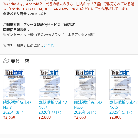
※Androidは、Android２世代前の端末のうち、国内キャリア経由で販売されている端
末（Xperia、GALAXY、AQUOS、ARROWS、Nexusなど）にて動作確認しています
必要メモリ容量
28 MB以上
ご利用方法
アクセス型配信サービス（買切型）
同時使用端末数
1
※インターネット経由でのWEBブラウザによるアクセス参照
※導入・利用方法の詳細は
こちら
巻号一覧
臨牀透析 Vol.42
臨牀透析 Vol.42
臨牀透析 Vol.42
臨牀透析 Vol.42
No.8
No.7
No.6
No.5
2026年8月号
2026年7月号
2026年6月号
2026年5月号
¥2,860
¥2,860
¥2,860
¥2,860