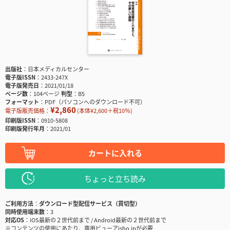
出版社
日本メディカルセンター
電子版ISSN
2433-247X
電子版発売日
2021/01/18
ページ数
104ページ
判型
B5
フォーマット
PDF（パソコンへのダウンロード不可）
¥2,860
電子版販売価格：
(本体¥2,600＋税10％)
印刷版ISSN
0910-5808
印刷版発行年月
2021/01
カートに入れる
ちょっと立ち読み
ご利用方法
ダウンロード型配信サービス（買切型）
同時使用端末数
3
対応OS
iOS最新の２世代前まで / Android最新の２世代前まで
※コンテンツの使用にあたり、専用ビューアisho.jpが必要